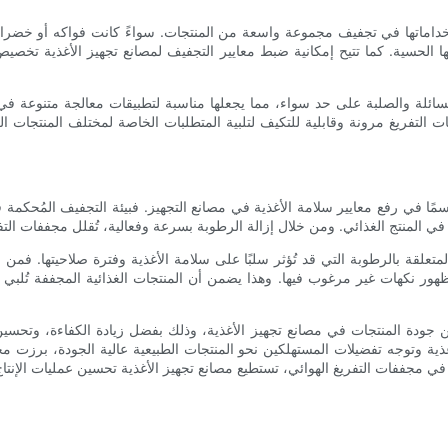
ستخداماتها في تجفيف مجموعة واسعة من المنتجات. سواءً كانت فواكه أو خضراو
ئصها الحسية. كما تتيح إمكانية ضبط معايير التجفيف لمصانع تجهيز الأغذية 
سائلة والصلبة على حد سواء، مما يجعلها مناسبة لتطبيقات معالجة متنوعة في صن
لتفريغ مرونة وقابلية للتكيف لتلبية المتطلبات الخاصة لمختلف المنتجات الغ
مًا في رفع معايير سلامة الأغذية في مصانع التجهيز. فبيئة التجفيف المُحكمة
متعلقة بالرطوبة التي قد تُؤثر سلبًا على سلامة الأغذية وفترة صلاحيتها. فمن
هور نكهات غير مرغوب فيها. وهذا يضمن أن المنتجات الغذائية المجففة تُلبي 
دة المنتجات في مصانع تجهيز الأغذية، وذلك بفضل زيادة الكفاءة، وتحسين
ية وتوجه تفضيلات المستهلكين نحو المنتجات الطبيعية عالية الجودة، برزت مجف