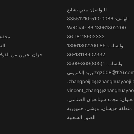
للتواصل: بيغي تشانغ
الهاتف: 0086-510-83551210
WeChat: 86 13961802200
86 18118902332
مجفف
واتساب: 86 13961802200
آلة
86-18118902332
خزان تخزين من الفولاذ
واتساب: 1(805)869-8509
zqz008@126.co
بريد إلكتروني:
،
zhangpeijie@zhanghuayaoji
vincent_zhang@zhanghuayao
لعنوان: مجمع شيتانغوان الصناعي،
منطقة هويشان، ووشي، جمهورية
الصين الشعبية