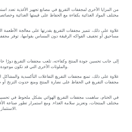
من المزايا الأخرى لمجففات التفريغ في مصانع تجهيز الأغذية تعدد ا
مختلف المواد الغذائية بكفاءة مع الحفاظ على قيمتها الغذائية وخصا
علاوة على ذلك، تتميز مجففات التفريغ بقدرتها على معالجة الأطعمة ال
مساحيق أو تجفيف الفواكه الرقيقة دون المساس بقوامها، توفر مجففات ا
إلى جانب تحسين جودة المنتج وكفاءته، تلعب مجففات التفريغ دورًا حاس
والملوثات الأخرى التي قد تكون موجودة في المنتج الغذائي. ومن خلال إزالة الرطوبة بسرعة وفعالية، تُقلل مجففات التفريغ من خطر نمو الميكروبات والتلوث، مما يضمن سلامة المنتج النهائي.
علاوة على ذلك، تمنع مجففات التفريغ التفاعلات التأكسدية والمشاكل ال
مجففات التفريغ في الحفاظ على نضارة المنتج ومنع حدوث التزنخ أو ظ
في الختام، ساهمت مجففات التفريغ الهوائي بشكل ملحوظ في تحسين جو
مختلف المنتجات، وتعزيز سلامة الغذاء. ومع استمرار تطور صناعة الأغذ
الاستثمار في مجففات التفريغ الهوائي، تستطيع مصانع تجهيز الأغذية تحسين عمليات الإنتاج، وتقديم منتجات فائقة الجودة، والحفاظ على ميزة تنافسية في السوق.