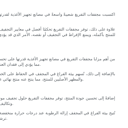
اكتسبت مجففات التفريغ شعبيةً واسعةً في مصانع تجهيز الأغذية لقد
علاوة على ذلك، توفر مجففات التفريغ تحكمًا أفضل في معايير التجفيف،
للمنتج بأكمله، ويمنع الإفراط في التجفيف أو نقصه، الأمر الذي قد يؤد
من أهم مزايا مجففات التفريغ في مصانع تجهيز الأغذية قدرتها على تحسين
مما يؤدي إلى فقدان العناصر الغذائية، وتدهور النكهة، وتغير اللون. في المقابل، تعمل مجففات التفريغ عند درجات حرارة منخفضة، مما يقلل من خطر تلف المنتج بفعل الحرارة.
بالإضافة إلى ذلك، تُسهم بيئة الفراغ في المجفف في الحفاظ على الخص
والمظهر الأصليين للمنتج، مما ينتج عنه منتج نهائي عالي الجودة وأكثر جاذبية للمستهلكين. ولا تُعزز جودة المنتج المُحسّنة هذه رضا العملاء فحسب، بل تُعزز أيضًا سمعة العلامة التجارية لمصنع تجهيز الأغذية.
إضافةً إلى تحسين جودة المنتج، توفر مجففات التفريغ حلول تجفيف موفر
وتكاليف التشغيل. في المقابل، تستخدم مجففات التفريغ درجات حرارة أقل ودورات تجفيف أسرع، مما ينتج عنه انخفاض في استهلاك الطاقة وتكاليف التشغيل.
تُتيح بيئة الفراغ في المجفف إزالة الرطوبة عند درجات حرارة منخفض
ترشيد استهلاك الطاقة وخفض التكاليف في مصانع تجهيز الأغذية. وهذا لا يُفيد أرباح المصنع فحسب، بل يدعم أيضًا الممارسات المستدامة في صناعة الأغذية.