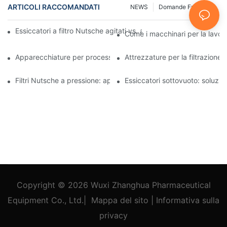
ARTICOLI RACCOMANDATI
NEWS
Domande Frequenti
Essiccatori a filtro Nutsche agitati vs. altri metodi di essiccazio
Come i macchinari per la lavora
Apparecchiature per processi industriali: innovazioni che plasma
Attrezzature per la filtrazione 
Filtri Nutsche a pressione: applicazioni nell'industria chimica e a
Essiccatori sottovuoto: soluzioni
Copyright © 2026
Wuxi Zhanghua Pharmaceutical
Equipment Co., Ltd.
|
Mappa del sito
|
Informativa
sulla
privacy