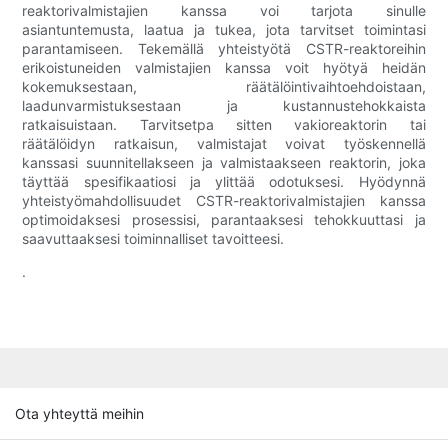
reaktorivalmistajien kanssa voi tarjota sinulle
asiantuntemusta, laatua ja tukea, jota tarvitset toimintasi
parantamiseen. Tekemällä yhteistyötä CSTR-reaktoreihin
erikoistuneiden valmistajien kanssa voit hyötyä heidän
kokemuksestaan, räätälöintivaihtoehdoistaan,
laadunvarmistuksestaan ​​ja kustannustehokkaista
ratkaisuistaan. Tarvitsetpa sitten vakioreaktorin tai
räätälöidyn ratkaisun, valmistajat voivat työskennellä
kanssasi suunnitellakseen ja valmistaakseen reaktorin, joka
täyttää spesifikaatiosi ja ylittää odotuksesi. Hyödynnä
yhteistyömahdollisuudet CSTR-reaktorivalmistajien kanssa
optimoidaksesi prosessisi, parantaaksesi tehokkuuttasi ja
saavuttaaksesi toiminnalliset tavoitteesi.
.
Ota yhteyttä meihin