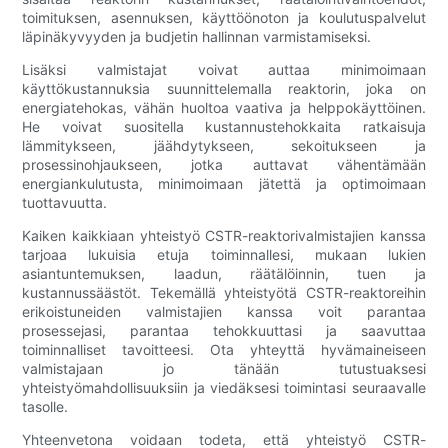
toimituksen, asennuksen, käyttöönoton ja koulutuspalvelut
läpinäkyvyyden ja budjetin hallinnan varmistamiseksi.
Lisäksi valmistajat voivat auttaa minimoimaan
käyttökustannuksia suunnittelemalla reaktorin, joka on
energiatehokas, vähän huoltoa vaativa ja helppokäyttöinen.
He voivat suositella kustannustehokkaita ratkaisuja
lämmitykseen, jäähdytykseen, sekoitukseen ja
prosessinohjaukseen, jotka auttavat vähentämään
energiankulutusta, minimoimaan jätettä ja optimoimaan
tuottavuutta.
Kaiken kaikkiaan yhteistyö CSTR-reaktorivalmistajien kanssa
tarjoaa lukuisia etuja toiminnallesi, mukaan lukien
asiantuntemuksen, laadun, räätälöinnin, tuen ja
kustannussäästöt. Tekemällä yhteistyötä CSTR-reaktoreihin
erikoistuneiden valmistajien kanssa voit parantaa
prosessejasi, parantaa tehokkuuttasi ja saavuttaa
toiminnalliset tavoitteesi. Ota yhteyttä hyvämaineiseen
valmistajaan jo tänään tutustuaksesi
yhteistyömahdollisuuksiin ja viedäksesi toimintasi seuraavalle
tasolle.
Yhteenvetona voidaan todeta, että yhteistyö CSTR-