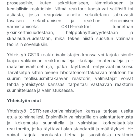
prosesseihin, kuten sekoittamiseen, lämmitykseen ja
kemiallisiin reaktioihin. Nämä reaktorit koostuvat säiliöstä tai
astiasta, jossa reagoivia aineita sekoitetaan jatkuvasti
tasaisen sekoittumisen ja reaktion etenemisen
varmistamiseksi. CSTR-reaktorit tunnetaan
yksinkertaisuudestaan, helppokäyttöisyydestään ja
skaalautuvuudestaan, mikä tekee niistä suositun valinnan
teollisiin sovelluksiin.
Yhteistyö CSTR-reaktorivalmistajien kanssa voi tarjota sinulle
laajan valikoiman reaktorimalleja, -kokoja, -materiaaleja ja -
räätälöintivaihtoehtoja, jotka täyttävät erityisvaatimuksesi.
Tarvitsetpa sitten pienen laboratoriomittakaavan reaktorin tai
suuren teollisuusmittakaavan reaktorin, valmistajat voivat
tehdä yhteistyötä kanssasi tarpeitasi vastaavan reaktorin
suunnittelussa ja valmistuksessa.
Yhteistyön edut
Yhteistyö CSTR-reaktorivalmistajien kanssa tarjoaa useita
etuja toiminnallesi. Ensinnäkin valmistajilla on asiantuntemusta
ja kokemusta suunnitella ja valmistaa korkealaatuisia
reaktoreita, jotka täyttävät alan standardit ja määräykset. He
voivat tarjota arvokasta tietoa ja suosituksia reaktorin