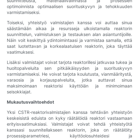
suunnittelusta, materiaalivalinnasta ja prosessien
optimoinnista optimaalisen suorituskyvyn ja tehokkuuden
varmistamiseksi.
Toiseksi, yhteistyö valmistajien kanssa voi auttaa sinua
säästämään aikaa ja resursseja ulkoistamalla reaktorin
suunnittelun, valmistuksen ja testauksen alan asiantuntijoille.
Näin voit keskittyä ydintoimintaasi ja varmistaa samalla, että
saat luotettavan ja korkealaatuisen reaktorin, joka täyttää
vaatimuksesi.
Lisäksi valmistajat voivat tarjota reaktorillesi jatkuvaa tukea ja
huoltopalveluita sen pitkäikäisyyden ja suorituskyvyn
varmistamiseksi. He voivat tarjota koulutusta, vianmääritystä,
varaosia ja korjauspalveluita, jotka auttavat sinua
maksimoimaan reaktorisi käyttöiän ja minimoimaan
seisokkiajat.
Mukautusvaihtoehdot
Yksi CSTR-reaktorivalmistajien kanssa tehtävän yhteistyön
keskeisistä eduista on kyky räätälöidä reaktori vastaamaan
erityisvaatimuksiasi. Valmistajat voivat tehdä yhteistyötä
kanssasi suunnitellakseen reaktorin, joka on räätälöity
prosessiparametriesi, käyttöolosuhteidesi ja