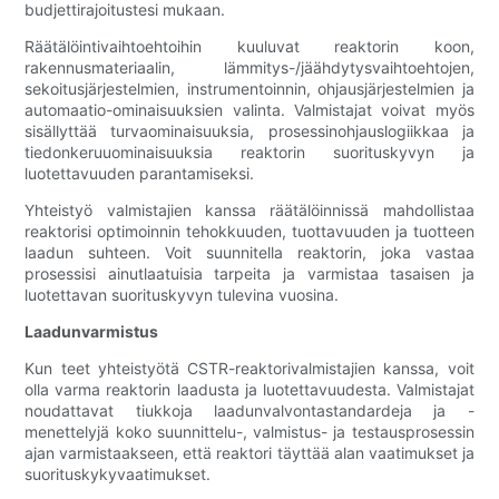
budjettirajoitustesi mukaan.
Räätälöintivaihtoehtoihin kuuluvat reaktorin koon,
rakennusmateriaalin, lämmitys-/jäähdytysvaihtoehtojen,
sekoitusjärjestelmien, instrumentoinnin, ohjausjärjestelmien ja
automaatio-ominaisuuksien valinta. Valmistajat voivat myös
sisällyttää turvaominaisuuksia, prosessinohjauslogiikkaa ja
tiedonkeruuominaisuuksia reaktorin suorituskyvyn ja
luotettavuuden parantamiseksi.
Yhteistyö valmistajien kanssa räätälöinnissä mahdollistaa
reaktorisi optimoinnin tehokkuuden, tuottavuuden ja tuotteen
laadun suhteen. Voit suunnitella reaktorin, joka vastaa
prosessisi ainutlaatuisia tarpeita ja varmistaa tasaisen ja
luotettavan suorituskyvyn tulevina vuosina.
Laadunvarmistus
Kun teet yhteistyötä CSTR-reaktorivalmistajien kanssa, voit
olla varma reaktorin laadusta ja luotettavuudesta. Valmistajat
noudattavat tiukkoja laadunvalvontastandardeja ja -
menettelyjä koko suunnittelu-, valmistus- ja testausprosessin
ajan varmistaakseen, että reaktori täyttää alan vaatimukset ja
suorituskykyvaatimukset.