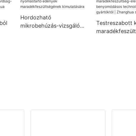
Hordozható
ból
Testreszabott
mikrobehúzás-vizsgáló
maradékfeszül
nyomástartó edények
elemző mikro-
maradékfeszültségének
s
benyomódásos
kimutatására
technológiával,
gyártóktól | Z
szárítógép