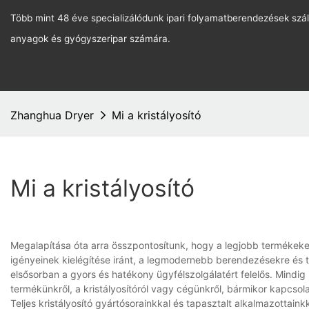
Több mint 48 éve specializálódunk ipari folyamatberendezések szál
anyagok és gyógyszeripar számára.
Zhanghua Dryer
Mi a kristályosító
Mi a kristályosító
Megalapítása óta arra összpontosítunk, hogy a legjobb termékeke
igényeinek kielégítése iránt, a legmodernebb berendezésekre és 
elsősorban a gyors és hatékony ügyfélszolgálatért felelős. Mindig
termékünkről, a kristályosítóról vagy cégünkről, bármikor kapcsol
Teljes kristályosító gyártósorainkkal és tapasztalt alkalmazottaink