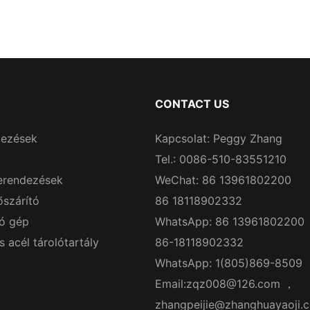
CONTACT US
dezések
Kapcsolat: Peggy Zhang
Tel.: 0086-510-83551210
erendezések
WeChat: 86 13961802200
őszárító
86 18118902332
ó gép
WhatsApp: 86 13961802200
acél tárolótartály
86-18118902332
WhatsApp: 1(805)869-8509
Email:
zqz008@126.com
，
zhangpeijie@zhanghuayaoji.