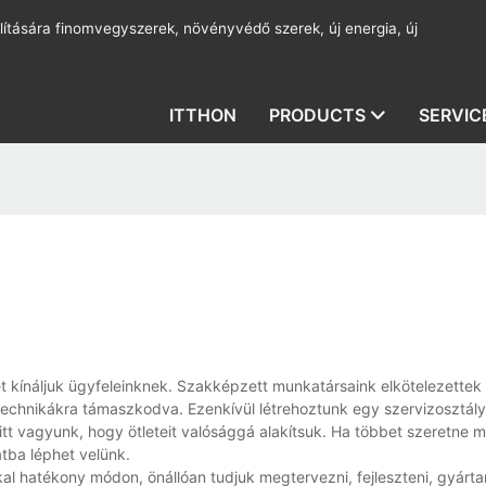
lítására finomvegyszerek, növényvédő szerek, új energia, új
ITTHON
PRODUCTS
SERVIC
t kínáljuk ügyfeleinknek. Szakképzett munkatársaink elkötelezettek
technikákra támaszkodva. Ezenkívül létrehoztunk egy szervizosztály
 itt vagyunk, hogy ötleteit valósággá alakítsuk. Ha többet szeretne m
atba léphet velünk.
kal hatékony módon, önállóan tudjuk megtervezni, fejleszteni, gyártan