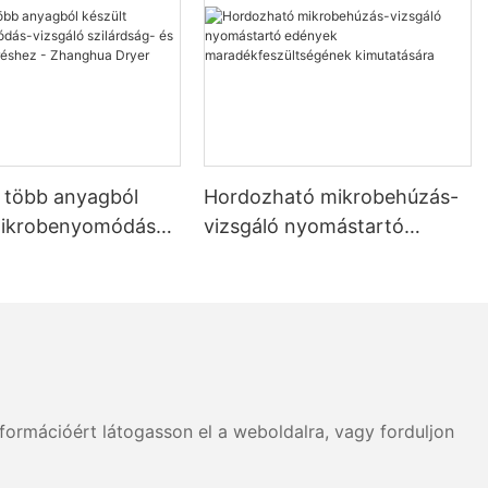
b több anyagból
Hordozható mikrobehúzás-
mikrobenyomódás-
vizsgáló nyomástartó
szilárdság- és
edények
égméréshez -
maradékfeszültségének
 Dryer
kimutatására
formációért látogasson el a weboldalra, vagy forduljon