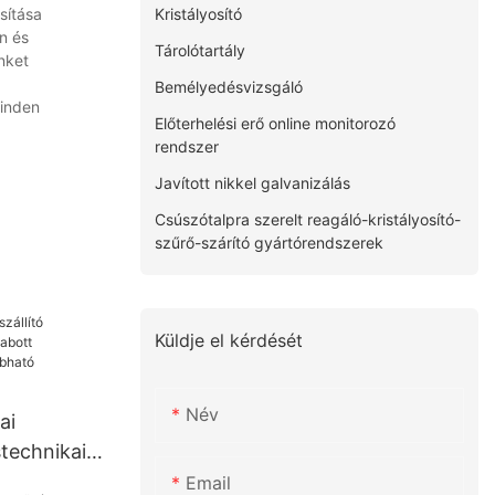
Kristályosító
sítása
n és
Tárolótartály
nket
Bemélyedésvizsgáló
minden
Előterhelési erő online monitorozó
rendszer
Javított nikkel galvanizálás
Csúszótalpra szerelt reagáló-kristályosító-
szűrő-szárító gyártórendszerek
Küldje el kérdését
Név
ai
stechnikai
Email