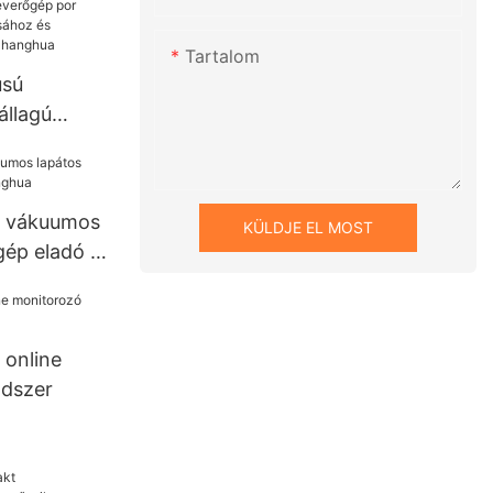
Tartalom
usú
állagú
ásához és
éhez |
ó vákuumos
KÜLDJE EL MOST
gép eladó |
 online
ndszer