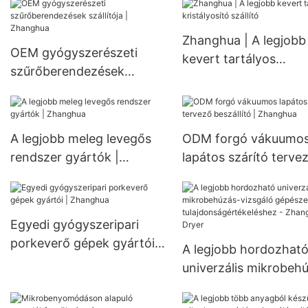
tárolótartály keverőtartály
gyógyszeripari
vegyipari és
vegyiparban Permete
Zhanghua | A legjobb
gyógyszeripari vállalatok
szárító egység
OEM gyógyszerészeti
kevert tartályos
számára
szűrőberendezések
kristályosító szállító
szállítója | Zhanghua
A legjobb meleg levegős
ODM forgó vákuumo
rendszer gyártók |
lapátos szárító terve
Zhanghua
beszállító | Zhanghua
Egyedi gyógyszeripari
porkeverő gépek gyártói |
A legjobb hordozhat
Zhanghua
univerzális mikrobeh
vizsgáló gépészeti
tulajdonságértékelés