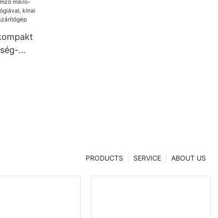
 kompakt
tség-
 kínai
hanghua
PRODUCTS
SERVICE
ABOUT US