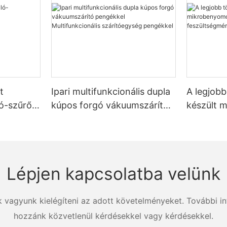
t
Ipari multifunkcionális dupla
A legjob
tó-szűrő-
kúpos forgó vákuumszárító
készült 
szerek
pengékkel Multifunkcionális
vizsgáló 
szárítóegység pengékkel
feszülts
Zhanghua
Lépjen kapcsolatba velünk
k vagyunk kielégíteni az adott követelményeket. További in
hozzánk közvetlenül kérdésekkel vagy kérdésekkel.