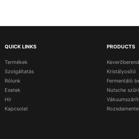
QUICK LINKS
PRODUCTS
Termékek
Keverőberen
Szolgáltatás
Kristályosító
Rólunk
Fermentáló b
Esetek
Nutsche szűr
Hír
Vákuumszárít
Kapcsolat
Rozsdamentes 