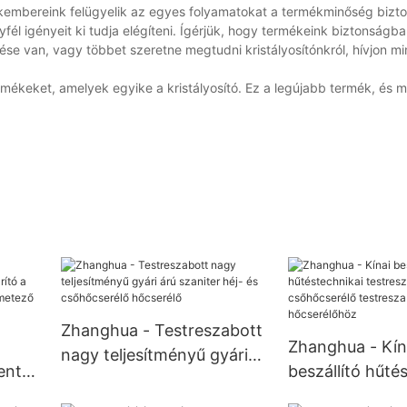
akembereink felügyelik az egyes folyamatokat a termékminőség bizto
fél igényeit ki tudja elégíteni. Ígérjük, hogy termékeink biztonságba
dése van, vagy többet szeretne megtudni kristályosítónkról, hívjon mi
rmékeket, amelyek egyike a kristályosító. Ez a legújabb termék, és 
Zhanghua - Testreszabott
Zhanghua - Kín
nagy teljesítményű gyári
entes
beszállító hűté
árú szaniter héj- és
 a
testreszabott
csőhőcserélő hőcserélő