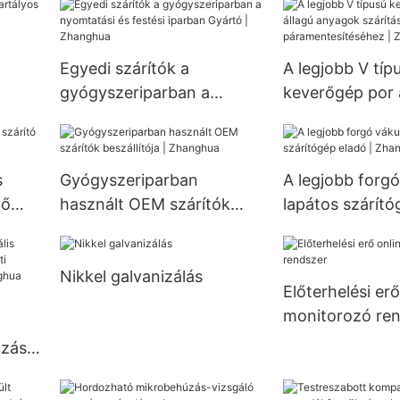
csőhőcserélő
ző
testreszabható
hőcserélőhöz
Egyedi szárítók a
A legjobb V típ
gyógyszeriparban a
keverőgép por 
nyomtatási és festési
anyagok szárít
iparban Gyártó |
páramentesítés
Zhanghua
Zhanghua
s
Gyógyszeriparban
A legjobb forg
ző
használt OEM szárítók
lapátos szárító
beszállítója | Zhanghua
Zhanghua
Nikkel galvanizálás
Előterhelési erő
monitorozó re
ó
úzás-
hez -