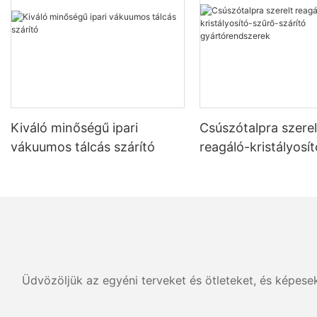
Kiváló minőségű ipari
Csúszótalpra szerel
vákuumos tálcás szárító
reagáló-kristályosí
szárító gyártórend
Üdvözöljük az egyéni terveket és ötleteket, és képese