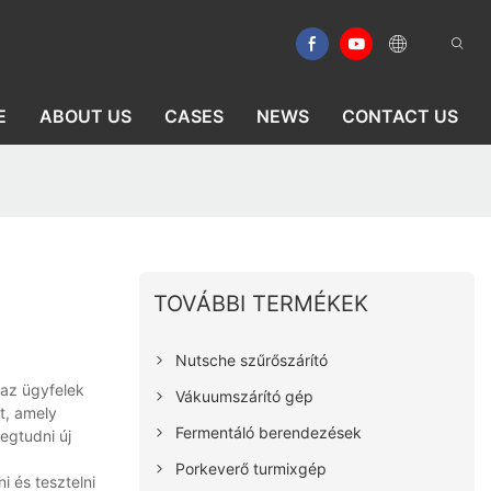
E
ABOUT US
CASES
NEWS
CONTACT US
TOVÁBBI TERMÉKEK
Nutsche szűrőszárító
 az ügyfelek
Vákuumszárító gép
t, amely
Fermentáló berendezések
egtudni új
Porkeverő turmixgép
i és tesztelni