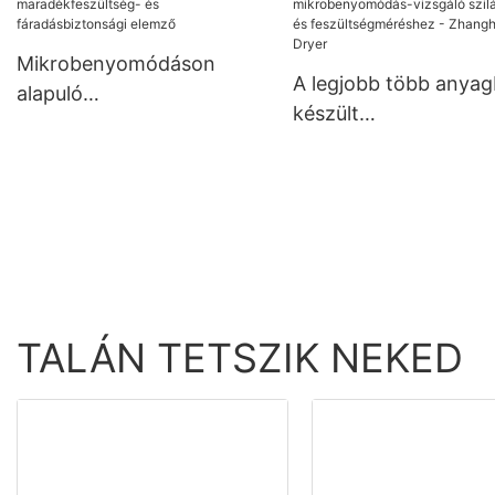
Zhanghua Dryer
Mikrobenyomódáson
A legjobb több anyag
alapuló
készült
maradékfeszültség- és
mikrobenyomódás-
fáradásbiztonsági elemző
vizsgáló szilárdság- é
feszültségméréshez -
Zhanghua Dryer
TALÁN TETSZIK NEKED