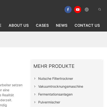
E
ABOUT US
CASES
NEWS
CONTACT US
MEHR PRODUKTE
Nutsche Filtertrockner
arbeiter setzen
Vakuumtrocknungsmaschine
r eine
Fermentationsanlagen
 Realität
derzeit.
Pulvermischer
ändig