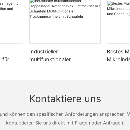
Industrieller
Bestes Mu
 für
multifunktionaler
Mikroind
tion,
Doppelkegel-
Festigkei
cknung
Rotationsvakuumtrockner
Spannun
mit Schaufeln
Zhanghua
Multifunktionale
Kontaktiere uns
Trocknungseinheit mit
Schaufeln
und können den spezifischen Anforderungen ansprechen. Wei
kontaktieren Sie uns direkt mit Fragen oder Anfragen.