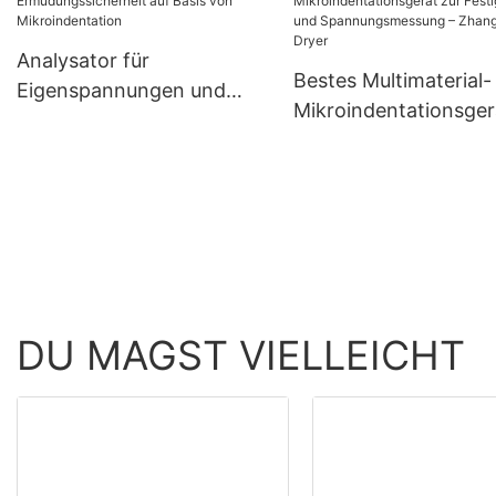
Zhanghua
mechanischer
Eigenschaften – Zha
Analysator für
Bestes Multimaterial-
Dryer
Eigenspannungen und
Mikroindentationsger
Ermüdungssicherheit auf
zur Festigkeits- und
Basis von
Spannungsmessung 
Mikroindentation
Zhanghua Dryer
DU MAGST VIELLEICHT