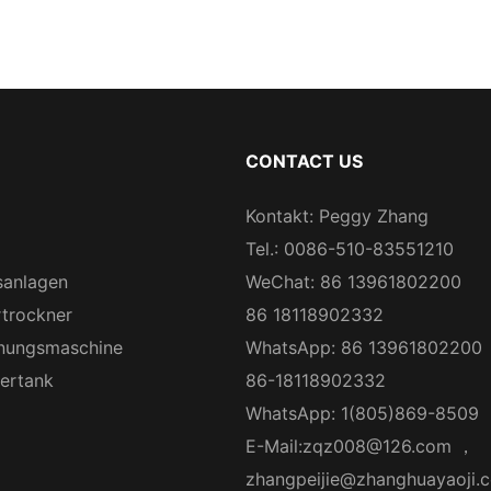
CONTACT US
Kontakt: Peggy Zhang
Tel.: 0086-510-83551210
sanlagen
WeChat: 86 13961802200
rtrockner
86 18118902332
nungsmaschine
WhatsApp: 86 13961802200
gertank
86-18118902332
WhatsApp: 1(805)869-8509
E-Mail:
zqz008@126.com
，
zhangpeijie@zhanghuayaoji.