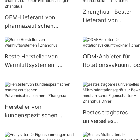
pharmazeutische Industrie
chemische Industrie
Zhanghua | Bester
(Sprühtrocknungseinh
OEM-Lieferant von
Lieferant von
pharmazeutischen
Rührkesselkristallisat
Filtrationsanlagen |
Zhanghua
Beste Hersteller von
ODM-Anbieter für
Warmluftsystemen |
Rotationsvakuumtroc
Zhanghua
| Zhanghua
Hersteller von
Bestes tragbares
kundenspezifischen
universelles
pharmazeutischen
Mikroindentationsger
Pulvermischmaschinen |
zur Bewertung