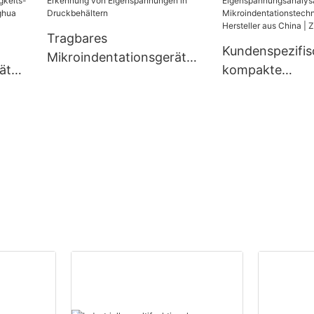
nghua
Tragbares
Kundenspezifis
Mikroindentationsgerät
ät
kompakte
zur Erkennung von
Eigenspannung
Eigenspannungen in
–
ren mit
Druckbehältern
Mikroindentati
ogie – Herstell
| Zhanghua Dry