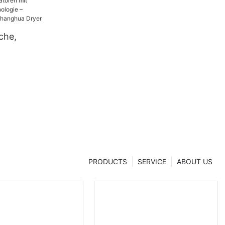
che,
sanalysato
onstechnol
er aus China
er
PRODUCTS
SERVICE
ABOUT US