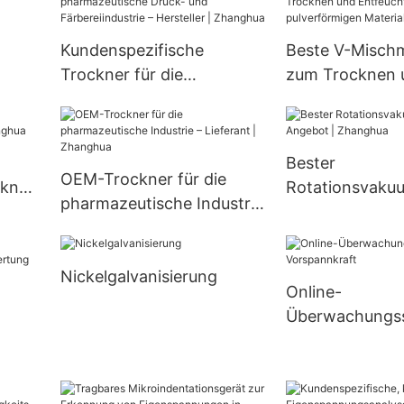
Kälteanlagen
r zum Fabrikpreis
eit)
Kundenspezifische
Beste V-Misch
Trockner für die
zum Trocknen 
oren
pharmazeutische Druck-
Entfeuchten v
und Färbereiindustrie –
pulverförmigen
Hersteller | Zhanghua
| Zhanghua
Bester
OEM-Trockner für die
kner
Rotationsvaku
pharmazeutische Industrie
im Angebot | 
– Lieferant | Zhanghua
Nickelgalvanisierung
Online-
Überwachungss
die Vorspannkr
ät