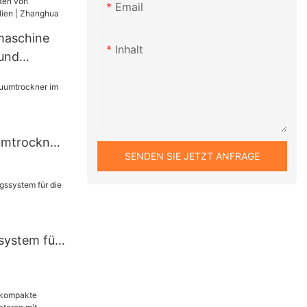
Email
maschine
Inhalt
und
on
 Materialien
umtrockner
SENDEN SIE JETZT ANFRAGE
Zhanghua
ystem für
aft