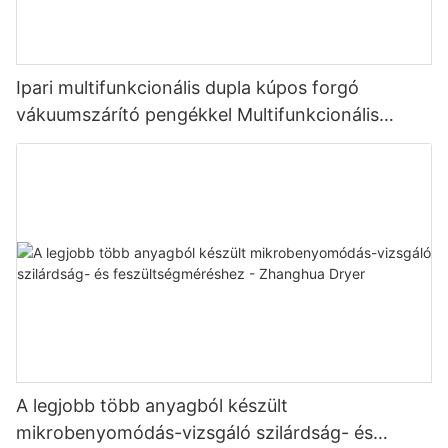
Ipari multifunkcionális dupla kúpos forgó
vákuumszárító pengékkel Multifunkcionális
szárítóegység pengékkel
A legjobb több anyagból készült
mikrobenyomódás-vizsgáló szilárdság- és