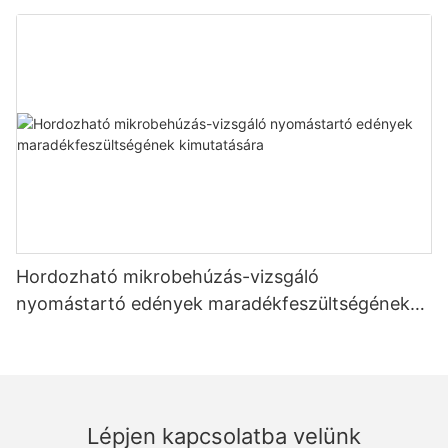
feszültségméréshez - Zhanghua Dryer
Hordozható mikrobehúzás-vizsgáló
nyomástartó edények maradékfeszültségének
kimutatására
Lépjen kapcsolatba velünk