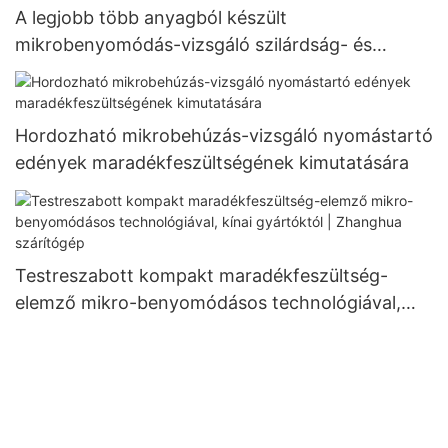
A legjobb több anyagból készült
mikrobenyomódás-vizsgáló szilárdság- és
feszültségméréshez - Zhanghua Dryer
Hordozható mikrobehúzás-vizsgáló nyomástartó
edények maradékfeszültségének kimutatására
Testreszabott kompakt maradékfeszültség-
elemző mikro-benyomódásos technológiával,
kínai gyártóktól | Zhanghua szárítógép