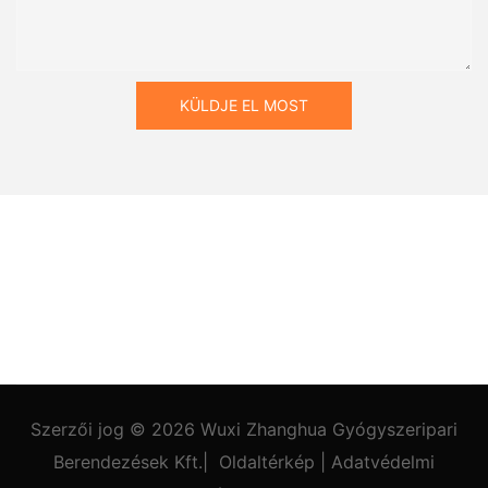
KÜLDJE EL MOST
Szerzői jog © 2026
Wuxi Zhanghua Gyógyszeripari
Berendezések Kft.
|
Oldaltérkép
|
Adatvédelmi