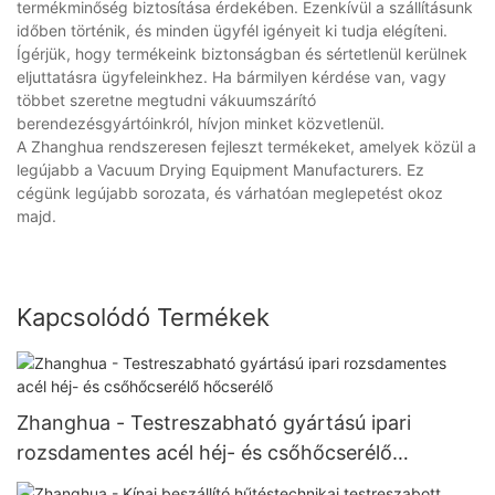
termékminőség biztosítása érdekében. Ezenkívül a szállításunk
időben történik, és minden ügyfél igényeit ki tudja elégíteni.
Ígérjük, hogy termékeink biztonságban és sértetlenül kerülnek
eljuttatásra ügyfeleinkhez. Ha bármilyen kérdése van, vagy
többet szeretne megtudni vákuumszárító
berendezésgyártóinkról, hívjon minket közvetlenül.
A Zhanghua rendszeresen fejleszt termékeket, amelyek közül a
legújabb a Vacuum Drying Equipment Manufacturers. Ez
cégünk legújabb sorozata, és várhatóan meglepetést okoz
majd.
Kapcsolódó Termékek
Zhanghua - Testreszabható gyártású ipari
rozsdamentes acél héj- és csőhőcserélő
hőcserélő