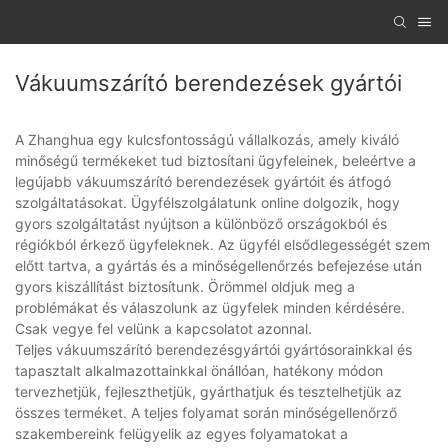
Vákuumszárító berendezések gyártói
A Zhanghua egy kulcsfontosságú vállalkozás, amely kiváló
minőségű termékeket tud biztosítani ügyfeleinek, beleértve a
legújabb vákuumszárító berendezések gyártóit és átfogó
szolgáltatásokat. Ügyfélszolgálatunk online dolgozik, hogy
gyors szolgáltatást nyújtson a különböző országokból és
régiókból érkező ügyfeleknek. Az ügyfél elsődlegességét szem
előtt tartva, a gyártás és a minőségellenőrzés befejezése után
gyors kiszállítást biztosítunk. Örömmel oldjuk meg a
problémákat és válaszolunk az ügyfelek minden kérdésére.
Csak vegye fel velünk a kapcsolatot azonnal.
Teljes vákuumszárító berendezésgyártói gyártósorainkkal és
tapasztalt alkalmazottainkkal önállóan, hatékony módon
tervezhetjük, fejleszthetjük, gyárthatjuk és tesztelhetjük az
összes terméket. A teljes folyamat során minőségellenőrző
szakembereink felügyelik az egyes folyamatokat a