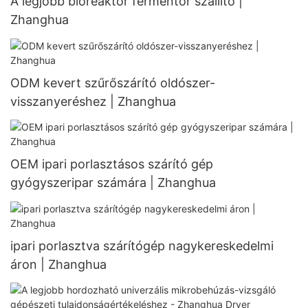
A legjobb bioreaktor fermentor szállító |
Zhanghua
ODM kevert szűrőszárító oldószer-
visszanyeréshez | Zhanghua
OEM ipari porlasztásos szárító gép
gyógyszeripar számára | Zhanghua
ipari porlasztva szárítógép nagykereskedelmi
áron | Zhanghua