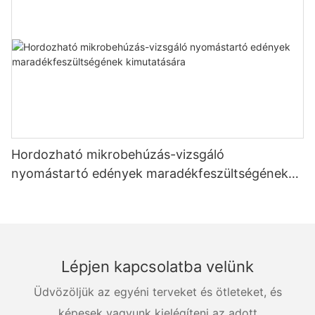
Hordozható mikrobehúzás-vizsgáló
nyomástartó edények maradékfeszültségének
kimutatására
Lépjen kapcsolatba velünk
Üdvözöljük az egyéni terveket és ötleteket, és
képesek vagyunk kielégíteni az adott