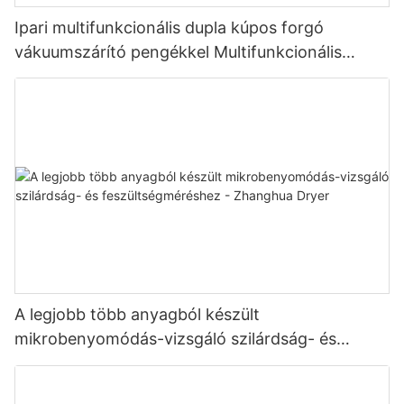
Ipari multifunkcionális dupla kúpos forgó
vákuumszárító pengékkel Multifunkcionális
szárítóegység pengékkel
A legjobb több anyagból készült
mikrobenyomódás-vizsgáló szilárdság- és
feszültségméréshez - Zhanghua Dryer