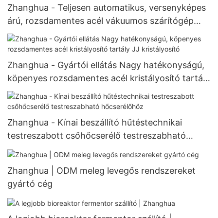
Zhanghua - Teljesen automatikus, versenyképes
árú, rozsdamentes acél vákuumos szárítógép
lapáttal és szárítógéppel
Zhanghua - Gyártói ellátás Nagy hatékonyságú,
köpenyes rozsdamentes acél kristályosító tartály
JJ kristályosító
Zhanghua - Kínai beszállító hűtéstechnikai
testreszabott csőhőcserélő testreszabható
hőcserélőhöz
Zhanghua | ODM meleg levegős rendszereket
gyártó cég