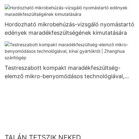
feszültségméréshez - Zhanghua Dryer
Hordozható mikrobehúzás-vizsgáló nyomástartó
edények maradékfeszültségének kimutatására
Testreszabott kompakt maradékfeszültség-
elemző mikro-benyomódásos technológiával,
kínai gyártóktól | Zhanghua szárítógép
TALÁN TETSZIK NEKED