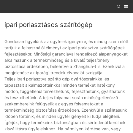
ipari porlasztásos szárítógép
Gondosan figyelünk az ügyfelek igényeire, és mindig szem előtt
tartjuk a felhasználói élményt az ipari porlasztva szárítógépek
fejlesztésekor. Minőségi garanciával rendelkező alapanyagokat
alkalmazunk a termékminőség és a kiváló teljesítmény
biztosítása érdekében, beleértve a Zhanghua-t is. Ezenkívül a
megjelenése az iparági trendek élvonalát szolgálja.
Teljes ipari porlasztva szárító gép gyártósorainkkal és
tapasztalt alkalmazottainkkal minden terméket hatékony
módon, függetlenül tervezhetünk, fejleszthetünk, gyárthatunk
és tesztelhetünk. A teljes folyamat során minőségellenőrző
szakembereink felügyelik az egyes folyamatokat a
termékminőség biztosítása érdekében. Ezenkívül a szállításunk
időben történik, és minden ügyfél igényeit ki tudja elégíteni.
Ígérjük, hogy termékeink biztonságban és sértetlenül kerülnek
kiszállításra ügyfeleinkhez. Ha bármilyen kérdése van, vagy