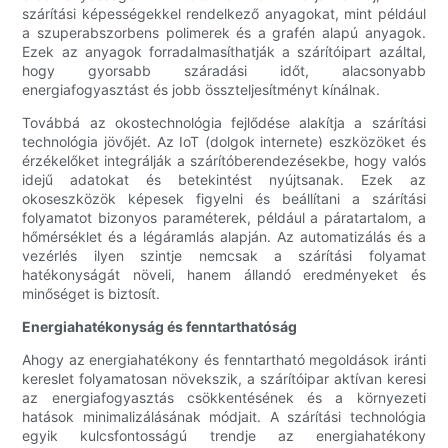
szárítási képességekkel rendelkező anyagokat, mint például
a szuperabszorbens polimerek és a grafén alapú anyagok.
Ezek az anyagok forradalmasíthatják a szárítóipart azáltal,
hogy gyorsabb száradási időt, alacsonyabb
energiafogyasztást és jobb összteljesítményt kínálnak.
Továbbá az okostechnológia fejlődése alakítja a szárítási
technológia jövőjét. Az IoT (dolgok internete) eszközöket és
érzékelőket integrálják a szárítóberendezésekbe, hogy valós
idejű adatokat és betekintést nyújtsanak. Ezek az
okoseszközök képesek figyelni és beállítani a szárítási
folyamatot bizonyos paraméterek, például a páratartalom, a
hőmérséklet és a légáramlás alapján. Az automatizálás és a
vezérlés ilyen szintje nemcsak a szárítási folyamat
hatékonyságát növeli, hanem állandó eredményeket és
minőséget is biztosít.
Energiahatékonyság és fenntarthatóság
Ahogy az energiahatékony és fenntartható megoldások iránti
kereslet folyamatosan növekszik, a szárítóipar aktívan keresi
az energiafogyasztás csökkentésének és a környezeti
hatások minimalizálásának módjait. A szárítási technológia
egyik kulcsfontosságú trendje az energiahatékony