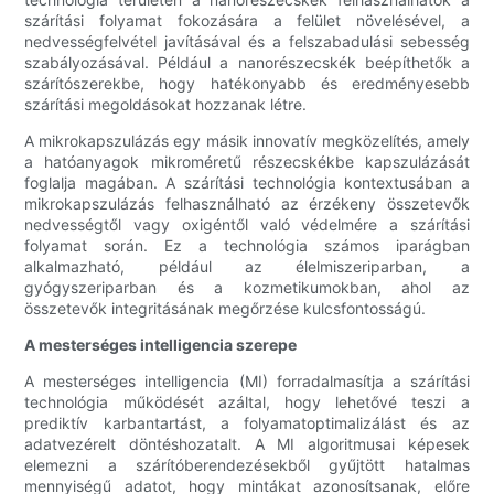
szárítási folyamat fokozására a felület növelésével, a
nedvességfelvétel javításával és a felszabadulási sebesség
szabályozásával. Például a nanorészecskék beépíthetők a
szárítószerekbe, hogy hatékonyabb és eredményesebb
szárítási megoldásokat hozzanak létre.
A mikrokapszulázás egy másik innovatív megközelítés, amely
a hatóanyagok mikroméretű részecskékbe kapszulázását
foglalja magában. A szárítási technológia kontextusában a
mikrokapszulázás felhasználható az érzékeny összetevők
nedvességtől vagy oxigéntől való védelmére a szárítási
folyamat során. Ez a technológia számos iparágban
alkalmazható, például az élelmiszeriparban, a
gyógyszeriparban és a kozmetikumokban, ahol az
összetevők integritásának megőrzése kulcsfontosságú.
A mesterséges intelligencia szerepe
A mesterséges intelligencia (MI) forradalmasítja a szárítási
technológia működését azáltal, hogy lehetővé teszi a
prediktív karbantartást, a folyamatoptimalizálást és az
adatvezérelt döntéshozatalt. A MI algoritmusai képesek
elemezni a szárítóberendezésekből gyűjtött hatalmas
mennyiségű adatot, hogy mintákat azonosítsanak, előre