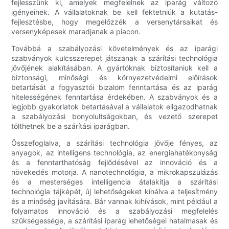
fejlesszünk ki, amelyek megfelelnek az iparág változó
igényeinek. A vállalatoknak be kell fektetniük a kutatás-
fejlesztésbe, hogy megelőzzék a versenytársaikat és
versenyképesek maradjanak a piacon.
Továbbá a szabályozási követelmények és az iparági
szabványok kulcsszerepet játszanak a szárítási technológia
jövőjének alakításában. A gyártóknak biztosítaniuk kell a
biztonsági, minőségi és környezetvédelmi előírások
betartását a fogyasztói bizalom fenntartása és az iparág
hitelességének fenntartása érdekében. A szabványok és a
legjobb gyakorlatok betartásával a vállalatok eligazodhatnak
a szabályozási bonyolultságokban, és vezető szerepet
tölthetnek be a szárítási iparágban.
Összefoglalva, a szárítási technológia jövője fényes, az
anyagok, az intelligens technológia, az energiahatékonyság
és a fenntarthatóság fejlődésével az innováció és a
növekedés motorja. A nanotechnológia, a mikrokapszulázás
és a mesterséges intelligencia átalakítja a szárítási
technológia tájképét, új lehetőségeket kínálva a teljesítmény
és a minőség javítására. Bár vannak kihívások, mint például a
folyamatos innováció és a szabályozási megfelelés
szükségessége, a szárítási iparág lehetőségei hatalmasak és