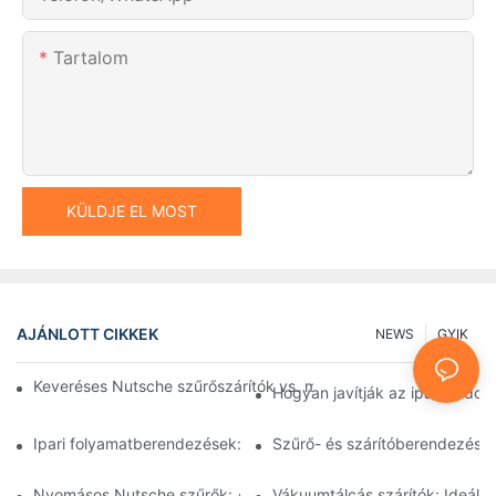
Tartalom
KÜLDJE EL MOST
AJÁNLOTT CIKKEK
NEWS
GYIK
Keveréses Nutsche szűrőszárítók vs. más szárítási módszerek:
Hogyan javítják az ipari feld
Ipari folyamatberendezések: Az innovációk alakítják a jövőt
Szűrő- és szárítóberendezések
Nyomásos Nutsche szűrők: Alkalmazások a vegyiparban és az é
Vákuumtálcás szárítók: Ideál