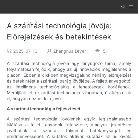
A szárítási technológia jövője:
Előrejelzések és betekintések
2025-07-13
Zhanghua Dryer
51
A szárítási technológia jövője egy lenyűgöző téma, amely
folyamatosan fejlődik, ahogy az új innovációk megjelennek a
piacon. Ebben a cikkben megvizsgálunk néhány előrejelzést
és betekintést a szárítási iparág jövőjébe. A fejlett anyagoktól
az intelligens technológiákig a lehetőségek korlátlanok.
Merüljünk el a szárítási technológia világában, és képzeljük
el, hogyan nézhet ki a jövő.
A szárítási technológia fejlesztései
A szárítási technológia jövőjének egyik legizgalmasabb
kilátása a fejlett anyagok fejlesztése, amelyek jelentősen
javíthatják a szárítási folyamat hatékonyságát és
eredményességét. A kutatók aktívan kutatják az új, kiváló