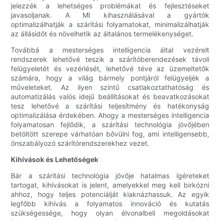
jelezzék a lehetséges problémákat és fejlesztéseket
javasoljanak. A MI kihasználásával a gyártók
optimalizálhatják a szárítási folyamatokat, minimalizálhatják
az állásidőt és növelhetik az általános termelékenységet.
Továbbá a mesterséges intelligencia által vezérelt
rendszerek lehetővé teszik a szárítóberendezések távoli
felügyeletét és vezérlését, lehetővé téve az üzemeltetők
számára, hogy a világ bármely pontjáról felügyeljék a
műveleteket. Az ilyen szintű csatlakoztathatóság és
automatizálás valós idejű beállításokat és beavatkozásokat
tesz lehetővé a szárítási teljesítmény és hatékonyság
optimalizálása érdekében. Ahogy a mesterséges intelligencia
folyamatosan fejlődik, a szárítási technológia jövőjében
betöltött szerepe várhatóan bővülni fog, ami intelligensebb,
önszabályozó szárítórendszerekhez vezet.
Kihívások és Lehetőségek
Bár a szárítási technológia jövője hatalmas ígéreteket
tartogat, kihívásokat is jelent, amelyekkel meg kell birkózni
ahhoz, hogy teljes potenciálját kiaknázhassuk. Az egyik
legfőbb kihívás a folyamatos innováció és kutatás
szükségessége, hogy olyan élvonalbeli megoldásokat