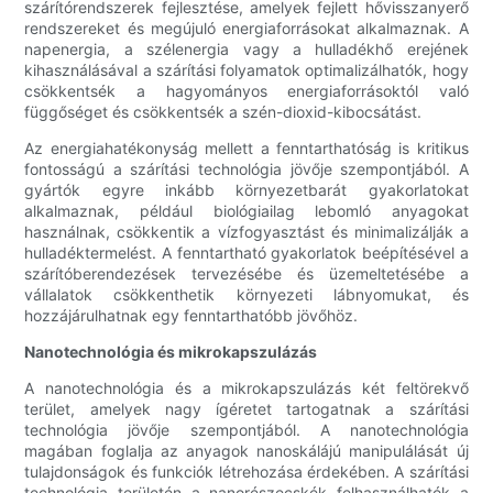
szárítórendszerek fejlesztése, amelyek fejlett hővisszanyerő
rendszereket és megújuló energiaforrásokat alkalmaznak. A
napenergia, a szélenergia vagy a hulladékhő erejének
kihasználásával a szárítási folyamatok optimalizálhatók, hogy
csökkentsék a hagyományos energiaforrásoktól való
függőséget és csökkentsék a szén-dioxid-kibocsátást.
Az energiahatékonyság mellett a fenntarthatóság is kritikus
fontosságú a szárítási technológia jövője szempontjából. A
gyártók egyre inkább környezetbarát gyakorlatokat
alkalmaznak, például biológiailag lebomló anyagokat
használnak, csökkentik a vízfogyasztást és minimalizálják a
hulladéktermelést. A fenntartható gyakorlatok beépítésével a
szárítóberendezések tervezésébe és üzemeltetésébe a
vállalatok csökkenthetik környezeti lábnyomukat, és
hozzájárulhatnak egy fenntarthatóbb jövőhöz.
Nanotechnológia és mikrokapszulázás
A nanotechnológia és a mikrokapszulázás két feltörekvő
terület, amelyek nagy ígéretet tartogatnak a szárítási
technológia jövője szempontjából. A nanotechnológia
magában foglalja az anyagok nanoskálájú manipulálását új
tulajdonságok és funkciók létrehozása érdekében. A szárítási
technológia területén a nanorészecskék felhasználhatók a