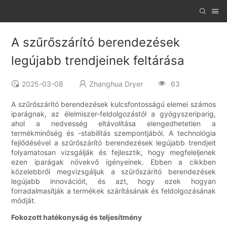
A szűrőszárító berendezések
legújabb trendjeinek feltárása
2025-03-08
Zhanghua Dryer
63
A szűrőszárító berendezések kulcsfontosságú elemei számos
iparágnak, az élelmiszer-feldolgozástól a gyógyszeriparig,
ahol a nedvesség eltávolítása elengedhetetlen a
termékminőség és -stabilitás szempontjából. A technológia
fejlődésével a szűrőszárító berendezések legújabb trendjeit
folyamatosan vizsgálják és fejlesztik, hogy megfeleljenek
ezen iparágak növekvő igényeinek. Ebben a cikkben
közelebbről megvizsgáljuk a szűrőszárító berendezések
legújabb innovációit, és azt, hogy ezek hogyan
forradalmasítják a termékek szárításának és feldolgozásának
módját.
Fokozott hatékonyság és teljesítmény