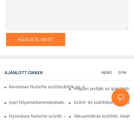
KÜLDJE EL MOST
AJÁNLOTT CIKKEK
NEWS
GYIK
Keveréses Nutsche szűrőszárítók vs. más szárítási módszerek:
Hogyan javítják az ipari feld
Ipari folyamatberendezések: Az innovációk alakítják a jövőt
Szűrő- és szárítóberendezések
Nyomásos Nutsche szűrők: Alkalmazások a vegyiparban és az é
Vákuumtálcás szárítók: Ideál