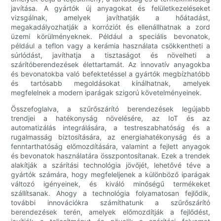
javítása. A gyártók új anyagokat és felületkezeléseket
vizsgálnak, amelyek javíthatják a hőátadást,
megakadályozhatják a korróziót és ellenállhatnak a zord
üzemi körülményeknek. Például a speciális bevonatok,
például a teflon vagy a kerámia használata csökkentheti a
súrlódást, javíthatja a tisztaságot és növelheti a
szárítóberendezések élettartamát. Az innovatív anyagokba
és bevonatokba való befektetéssel a gyártók megbízhatóbb
és tartósabb megoldásokat kínálhatnak, amelyek
megfelelnek a modern iparágak szigorú követelményeinek.
Összefoglalva, a szűrőszárító berendezések legújabb
trendjei a hatékonyság növelésére, az IoT és az
automatizálás integrálására, a testreszabhatóság és a
rugalmasság biztosítására, az energiahatékonyság és a
fenntarthatóság előmozdítására, valamint a fejlett anyagok
és bevonatok használatára összpontosítanak. Ezek a trendek
alakítják a szárítási technológia jövőjét, lehetővé téve a
gyártók számára, hogy megfeleljenek a különböző iparágak
változó igényeinek, és kiváló minőségű termékeket
szállítsanak. Ahogy a technológia folyamatosan fejlődik,
további innovációkra számíthatunk a szűrőszárító
berendezések terén, amelyek előmozdítják a fejlődést,