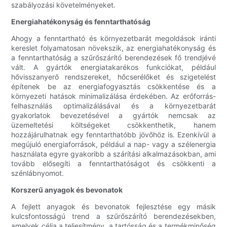
szabályozási követelményeket.
Energiahatékonyság és fenntarthatóság
Ahogy a fenntartható és környezetbarát megoldások iránti
kereslet folyamatosan növekszik, az energiahatékonyság és
a fenntarthatóság a szűrőszárító berendezések fő trendjévé
vált. A gyártók energiatakarékos funkciókat, például
hővisszanyerő rendszereket, hőcserélőket és szigetelést
építenek be az energiafogyasztás csökkentése és a
környezeti hatások minimalizálása érdekében. Az erőforrás-
felhasználás optimalizálásával és a környezetbarát
gyakorlatok bevezetésével a gyártók nemcsak az
üzemeltetési költségeket csökkenthetik, hanem
hozzájárulhatnak egy fenntarthatóbb jövőhöz is. Ezenkívül a
megújuló energiaforrások, például a nap- vagy a szélenergia
használata egyre gyakoribb a szárítási alkalmazásokban, ami
tovább elősegíti a fenntarthatóságot és csökkenti a
szénlábnyomot.
Korszerű anyagok és bevonatok
A fejlett anyagok és bevonatok fejlesztése egy másik
kulcsfontosságú trend a szűrőszárító berendezésekben,
amelyek célja a teljesítmény, a tartósság és a termékminőség