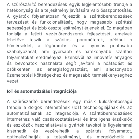
A szűrőszárító berendezések egyik legjelentősebb trendje a
hatékonyság és a teljesítmény javítására való összpontosítás.
A gyártók folyamatosan fejlesztik a szárítóberendezések
tervezését és funkcionalitását, hogy magasabb szárítási
sebességet és jobb összteljesítményt érjenek el. Ez magában
foglalja a fejlett vezérlőrendszerek fejlesztését, amelyek
lehetővé teszik a szárítási paraméterek, például a
hőmérséklet, a légáramlás és a nyomás pontosabb
szabályozását, ami gyorsabb és hatékonyabb szárítási
folyamatokat eredményez. Ezenkívül az innovatív anyagok
és bevonatok használata segít javítani a hőátadást és
csökkenteni az energiafogyasztást, ami alacsonyabb
üzemeltetési költségekhez és magasabb termelékenységhez
vezet.
IoT és automatizálás integrációja
A szűrőszárító berendezések egy másik kulcsfontosságú
trendje a dolgok internetének (IoT) technológiájának és az
automatizálásnak az integrációja. A szárítóberendezések
internethez való csatlakoztatásával és intelligens érzékelők
és eszközök használatával a gyártók távolról is figyelemmel
kísérhetik és vezérelhetik a szárítási folyamatot,
optimalizálhatják a teljesítményt, és megelőzhetik a