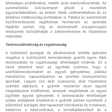
lehetséges problémákat, mielőtt azok bekövetkeznének. Az
automatizálás kulcsszerepet játszik a műveletek
egyszerűsítésében, az emberi hibák csökkentésében és az
általános hatékonyság javításában is. Például az automatizált
tisztítórendszerek segíthetnek fenntartani az optimális
higiéniai szintet, míg az automatizált anyagmozgató
rendszerek biztosíthatják a zökkenőmentes és folyamatos
működést.
Testreszabhatóság és rugalmasság
A különböző iparágak és alkalmazások sokféle igényére
reagálva a szűrőszárító berendezések gyártói egyre több
testreszabási és rugalmassági lehetőséget kínálnak. Ez a
trend lehetővé teszi az ügyfelek számára, hogy a
szárítóberendezéseket az egyedi igényeikhez, például
méretükhöz, kapacitásukhoz és szárítási módszerükhöz
igazítsák. Legyen szó akár szakaszos, akár folyamatos
szárítási eljárásról, a gyártók mostantól olyan egyedi
megoldásokat kínálhatnak, amelyek megfelelnek az egyes
ügyfelek egyedi igényeinek. A testreszabási lehetőségek
széles skálájának kínálatával a gyártók jobban kezelhetik a
különböző iparágak által tapasztalt kihívásokat és korlátokat,
beleértve a helykorlátokat, a termékjellemzőket és a