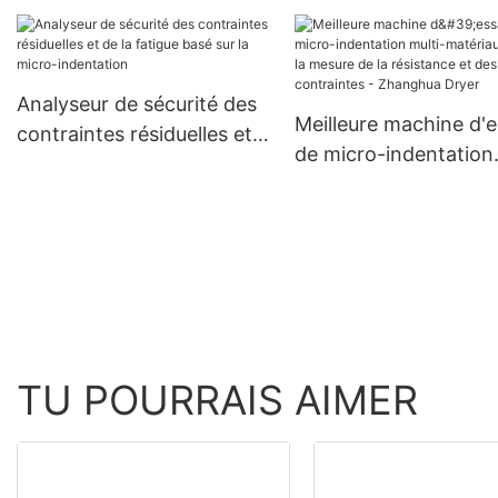
supérieure pour le séchage
portable pour l'évalua
et la déshumidification de
des propriétés mécan
matériaux pulvérulents |
- Zhanghua Dryer
Zhanghua
Analyseur de sécurité des
Meilleure machine d'e
contraintes résiduelles et
de micro-indentation
de la fatigue basé sur la
multi-matériaux pour 
micro-indentation
mesure de la résistan
des contraintes -
Zhanghua Dryer
TU POURRAIS AIMER