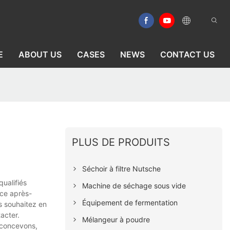
E
ABOUT US
CASES
NEWS
CONTACT US
PLUS DE PRODUITS
Séchoir à filtre Nutsche
qualifiés
Machine de séchage sous vide
ice après-
Équipement de fermentation
us souhaitez en
acter.
Mélangeur à poudre
 concevons,