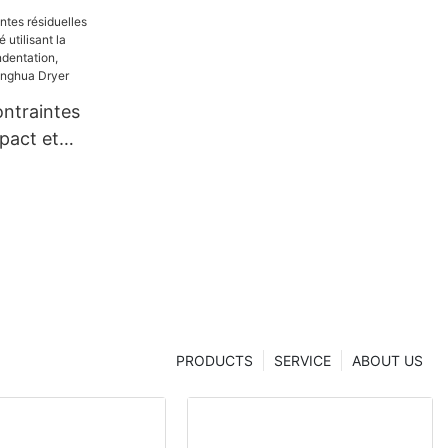
ontraintes
pact et
lisant la
 micro-
briqué en
ua Dryer
PRODUCTS
SERVICE
ABOUT US