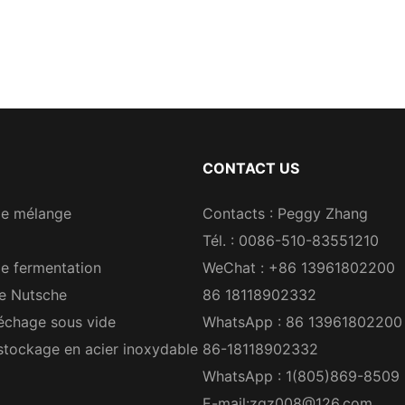
CONTACT US
de mélange
Contacts : Peggy Zhang
Tél. : 0086-510-83551210
e fermentation
WeChat : +86 13961802200
re Nutsche
86 18118902332
échage sous vide
WhatsApp : 86 13961802200
stockage en acier inoxydable
86-18118902332
WhatsApp : 1(805)869-8509
E-mail:
zqz008@126.com
，