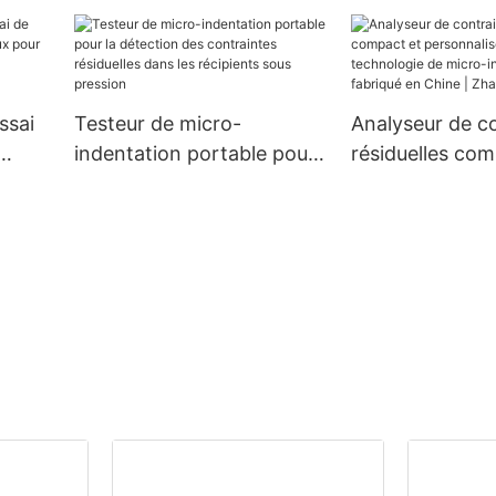
tion
iques
ssai
Testeur de micro-
Analyseur de c
indentation portable pour
résiduelles com
la
la détection des
personnalisé uti
ce et
contraintes résiduelles
technologie de
dans les récipients sous
indentation, fa
pression
Chine | Zhangh