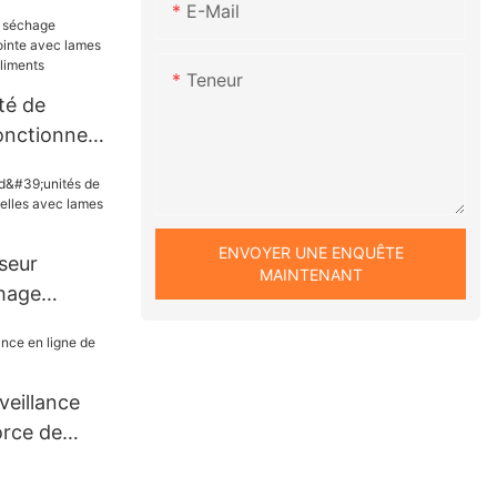
E-Mail
ystèmes de
es
Teneur
té de
onctionnelle
 lames pour
es aliments
ENVOYER UNE ENQUÊTE
sseur
MAINTENANT
chage
lles avec
ua
veillance
orce de