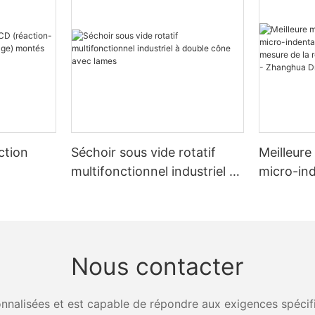
ction
Séchoir sous vide rotatif
Meilleure
multifonctionnel industriel à
micro-ind
tion-
double cône avec lames
matériau
r châssis
la résist
contrain
Dryer
Nous contacter
nalisées et est capable de répondre aux exigences spécifiq