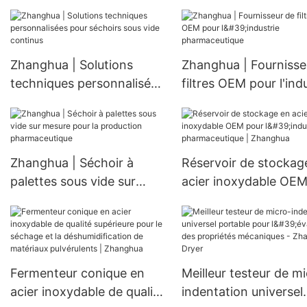
spirale / Sécheur /
Mélangeur de poudre
pour l'industrie chimi
Mélangeur vertical
Zhanghua | Solutions
Zhanghua | Fournisse
conique
techniques personnalisées
filtres OEM pour l'ind
pour séchoirs sous vide
pharmaceutique
continus
Zhanghua | Séchoir à
Réservoir de stockag
palettes sous vide sur
acier inoxydable OEM
mesure pour la production
l'industrie pharmaceu
pharmaceutique
| Zhanghua
Fermenteur conique en
Meilleur testeur de m
acier inoxydable de qualité
indentation universel