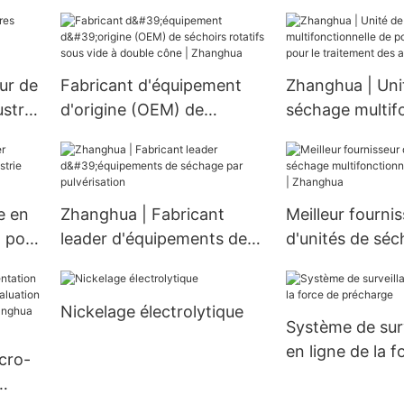
cône haute efficacité et
mesure pour s
s
économie d'énergie,
réfrigération
que /
mélangeur conique avec
personnalisabl
pales, unité de séchage
ur de
Fabricant d'équipement
Zhanghua | Uni
multifonctionnelle avec
ustrie
d'origine (OEM) de
séchage multif
pales
séchoirs rotatifs sous vide
de pointe avec
à double cône | Zhanghua
le traitement d
e en
Zhanghua | Fabricant
Meilleur fourni
 pour
leader d'équipements de
d'unités de sé
tique
séchage par pulvérisation
multifonctionne
lames | Zhangh
Nickelage électrolytique
Système de sur
en ligne de la f
icro-
précharge