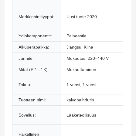
K
Markkinointityyppi:
Uusi tuote 2020
k
t
Ydinkomponentit:
Paineastia
K
Alkuperäpaikka:
Jiangsu, Kiina
T
Jännite:
Mukautus, 220–440 V
T
Mitat (P * L * K):
Mukauttaminen
P
T
Takuu:
1 vuosi, 1 vuosi
m
Tuotteen nimi:
kalvohaihdutin
T
T
Sovellus:
Lääketeollisuus
j
M
Paikallinen