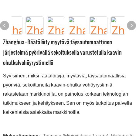
Zhanghua - Räätälöity myytävä täysautomaattinen
järjestelmä pyörivällä sekoituksella varustetulla kaavin
ohutkalvohöyrystimellä
Syy siihen, miksi räätälöityjä, myytäviä, täysautomaattisia
pyöriviä, sekoittuneita kaavin-ohutkalvohöyrystimiä
rakastetaan markkinoilla, on painotus korkean teknologian
tutkimukseen ja kehitykseen. Sen on myös tarkoitus palvella
kaikenlaisia ​​asiakkaita markkinoilla.
Mukauttaminen:
Toiminto (Minimitilaus: 1 sarja), Materiaali