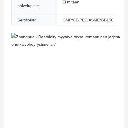
Ei mitään
j
palvelupiste:
p
Sertifiointi:
GMP/CE/PED/ASME/GB150