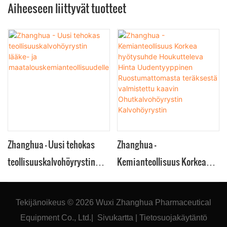
Aiheeseen liittyvät tuotteet
Zhanghua - Uusi tehokas
Zhanghua -
teollisuuskalvohöyrystin
Kemianteollisuus Korkea
lääke- ja
hyötysuhde Houkutteleva
maatalouskemianteollisuud
Hinta Uudentyyppinen
Tekijänoikeus © 2026
Wuxi Zhanghua Pharmaceutical
elle
Ruostumattomasta
Equipment Co., Ltd.
|
Sivukartta
|
Tietosuojakäytäntö