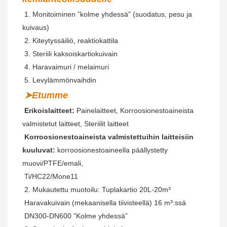
 1. Monitoiminen ”kolme yhdessä” (suodatus, pesu ja 
kuivaus)
2. Kiteytyssäiliö, reaktiokattila
 3. Steriili kaksoiskartiokuivain
 4. Haravaimuri / melaimuri
 5. Levylämmönvaihdin
➤Etumme
Erikoislaitteet:
 Painelaitteet, Korroosionestoaineista 
valmistetut laitteet, Steriilit laitteet
Korroosionestoaineista valmistettuihin laitteisiin 
kuuluvat:
 korroosionestoaineella päällystetty 
muovi/PTFE/emali,
 Ti/HC22/Mone11
 2. Mukautettu muotoilu: Tuplakartio 20L-20m³
 Haravakuivain (mekaanisella tiivisteellä) 16 m³:ssä
 DN300-DN600 ”Kolme yhdessä”