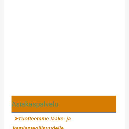
Asiakaspalvelu
➤Tuotteemme lääke- ja 
kemianteollisuudelle