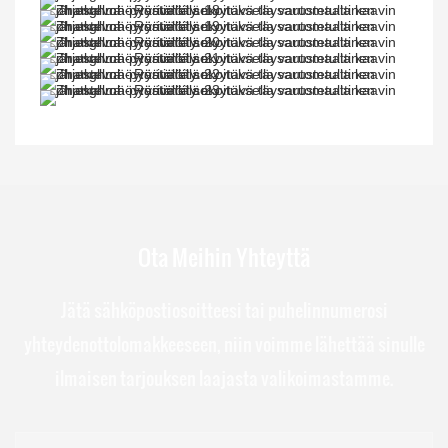
Ota Meihin Yhteyttä
Jätä sähköpostiosoitteesi tai puhelinnumerosi
yhteydenottolomakkeeseen, niin voimme lähettää sinulle
ilmaisen tarjouksen laajasta valikoimastamme.