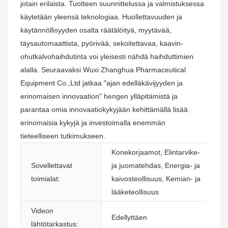
jotain erilaista. Tuotteen suunnittelussa ja valmistuksessa
käytetään yleensä teknologiaa. Huollettavuuden ja
käytännöllisyyden osalta räätälöityä, myytävää,
täysautomaattista, pyörivää, sekoitettavaa, kaavin-
ohutkalvohaihdutinta voi yleisesti nähdä haihduttimien
alalla. Seuraavaksi Wuxi Zhanghua Pharmaceutical
Equipment Co.,Ltd jatkaa "ajan edelläkävijyyden ja
erinomaisen innovaation" hengen ylläpitämistä ja
parantaa omia innovaatiokykyjään kehittämällä lisää
erinomaisia ​​kykyjä ja investoimalla enemmän
tieteelliseen tutkimukseen.
Konekorjaamot, Elintarvike-
Sovellettavat
ja juomatehdas, Energia- ja
N
toimialat:
kaivosteollisuus, Kemian- ja
si
lääketeollisuus
Videon
K
Edellyttäen
lähtötarkastus:
t