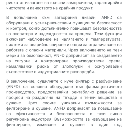
риска от излагане на външни замърсители, гарантирайки
чистотата и качеството на крайния продукт.
В допълнение към затворения дизайн, ANFD са
оборудвани с усъвършенствани функции за безопасност
и контрол, които допълнително повишават безопасността
на оператора и надеждността на процеса. Тези функции
включват наблюдение на налягането и температурата,
системи за аварийно спиране и опции за ограничаване на
работата с опасни материали. Чрез включването на тези
мерки за безопасност, ANFD допринасят за създаването
на сигурна и контролирана производствена среда,
намалявайки риска от злополуки и осигурявайки
съответствие с индустриалните разпоредби.
В заключение, сушилните с нуче филтър с разбъркване
(ANFD) са основно оборудване във фармацевтичното
производство, предоставяйки рентабилно решение за
процеси на разделяне на твърди и течни вещества и
сушене. Чрез своите уникални възможности за
филтриране и сушене, ANFD допринасят за повишаване
на ефективността и безопасността в тази силно
регулирана индустрия. Възможността за извършване на
филтриране, измиване и сушене в един съд