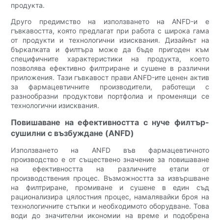
продукта.
Друго предимство на използването на ANFD-и е
гъвкавостта, която предлагат при работа с широка гама
от продукти и технологични изисквания. Дизайнът на
бъркалката и филтъра може да бъде пригоден към
специфичните характеристики на продукта, което
позволява ефективно филтриране и сушене в различни
приложения. Тази гъвкавост прави ANFD-ите ценен актив
за фармацевтичните производители, работещи с
разнообразни продуктови портфолиа и променящи се
технологични изисквания.
Повишаване на ефективността с нуче филтър-
сушилни с възбуждане (ANFD)
Използването на ANFD във фармацевтичното
производство е от съществено значение за повишаване
на ефективността на различните етапи от
производствения процес. Възможността за извършване
на филтриране, промиване и сушене в един съд
рационализира цялостния процес, намалявайки броя на
технологичните стъпки и необходимото оборудване. Това
води до значителни икономии на време и подобрена