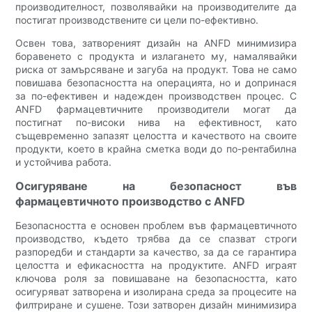
производителност, позволявайки на производителите да
постигат производствените си цели по-ефективно.
Освен това, затвореният дизайн на ANFD минимизира
боравенето с продукта и излагането му, намалявайки
риска от замърсяване и загуба на продукт. Това не само
повишава безопасността на операцията, но и допринася
за по-ефективен и надежден производствен процес. С
ANFD фармацевтичните производители могат да
постигнат по-високи нива на ефективност, като
същевременно запазят целостта и качеството на своите
продукти, което в крайна сметка води до по-рентабилна
и устойчива работа.
Осигуряване на безопасност във
фармацевтичното производство с ANFD
Безопасността е основен проблем във фармацевтичното
производство, където трябва да се спазват строги
разпоредби и стандарти за качество, за да се гарантира
целостта и ефикасността на продуктите. ANFD играят
ключова роля за повишаване на безопасността, като
осигуряват затворена и изолирана среда за процесите на
филтриране и сушене. Този затворен дизайн минимизира