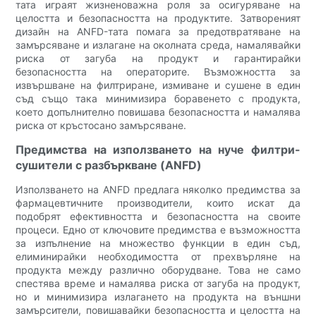
тата играят жизненоважна роля за осигуряване на
целостта и безопасността на продуктите. Затвореният
дизайн на ANFD-тата помага за предотвратяване на
замърсяване и излагане на околната среда, намалявайки
риска от загуба на продукт и гарантирайки
безопасността на операторите. Възможността за
извършване на филтриране, измиване и сушене в един
съд също така минимизира боравенето с продукта,
което допълнително повишава безопасността и намалява
риска от кръстосано замърсяване.
Предимства на използването на нуче филтри-
сушители с разбъркване (ANFD)
Използването на ANFD предлага няколко предимства за
фармацевтичните производители, които искат да
подобрят ефективността и безопасността на своите
процеси. Едно от ключовите предимства е възможността
за изпълнение на множество функции в един съд,
елиминирайки необходимостта от прехвърляне на
продукта между различно оборудване. Това не само
спестява време и намалява риска от загуба на продукт,
но и минимизира излагането на продукта на външни
замърсители, повишавайки безопасността и целостта на