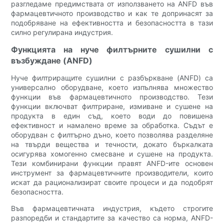
разгледаме предимствата от използването на ANFD във
фармацевтичното производство и как те допринасят за
подобряване на ефективността и безопасността в тази
силно регулирана индустрия.
Функцията на нуче филтърните сушилни с
възбуждане (ANFD)
Нуче филтриращите сушилни с разбъркване (ANFD) са
универсално оборудване, което изпълнява множество
функции във фармацевтичното производство. Тези
функции включват филтриране, измиване и сушене на
продукта в един съд, което води до повишена
ефективност и намалено време за обработка. Съдът е
оборудван с филтърно дъно, което позволява разделяне
на твърди вещества и течности, докато бъркалката
осигурява хомогенно смесване и сушене на продукта.
Тези комбинирани функции правят ANFD-ите основен
инструмент за фармацевтичните производители, които
искат да рационализират своите процеси и да подобрят
безопасността.
Във фармацевтичната индустрия, където строгите
разпоредби и стандартите за качество са норма, ANFD-