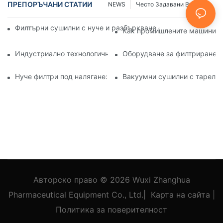
ПРЕПОРЪЧАНИ СТАТИИ
NEWS
Често Задавани Въпроси
Филтърни сушилни с нуче и разбъркване спрямо други мет
Как промишлените машини за
Индустриално технологично оборудване: Иновации, офор
Оборудване за филтриране и
Нуче филтри под налягане: Приложения в химическата и х
Вакуумни сушилни с тарелки
Авторско право © 2026
Wuxi Zhanghua
Pharmaceutical Equipment Co., Ltd.
|
Карта на сайта
|
Политика
за поверителност