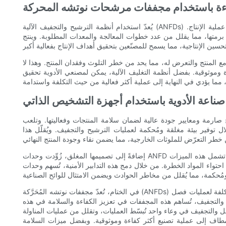
يُعدّ استخدام أنظمة الترشيح والتجفيف الآلية (ANFDs) في صناعة الأدوية عاملاً أساسياً في تعزيز الكفاءة في مختلف مراحل عملية الإنتاج.
 برمتها، مما يقلل من عدد خطوات المعالجة والمعدات المطلوبة. وينتج
مع المنتج والتعرض له، مما يحد من خطر التلوث وفقدان المنتج. وهذا لا
 وموثوقية. بفضل أنظمة التغليف الآلية، يمكن لمصنعي الأدوية تحقيق
ناعة الأدوية باستخدام أجهزة التشخيص الذاتي
ح صارمة ومعايير جودة عالية لضمان سلامة المنتجات وفعاليتها. وتلعب
ل توفير بيئة مغلقة ومُحكمة لعمليات الترشيح والتجفيف. ويُقلّل هذا
إضافةً إلى تصميمها المغلق، زُوِّدت وحدات ANFD بميزات أمان وتحكم متطورة تُعزز سلامة المشغلين وموثوقية العمليات. تشمل هذه الميزات
ء المواد الخطرة. من خلال دمج هذه التدابير الأمنية، تُسهم وحدات ANFD
في الختام، تُعدّ مجففات نوتشه المُحَرَّكة (ANFDs) من المعدات الأساسية في صناعة الأدوية، إذ تُوفّر حلاً فعالاً من حيث التكلفة لعمليات فصل
ح والتجفيف، تُساهم هذه المجففات في تعزيز الكفاءة والسلامة في هذه
ل والتجفيف في وعاء واحد تُبسّط العمليات، وتقلل من عمليات المناولة
مطاف إلى عملية تصنيع أكثر كفاءة وموثوقية. وبفضل ميزات السلامة