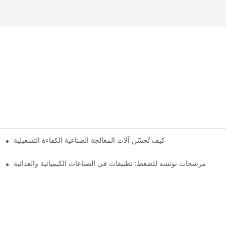
مج
كيف تُحسّن آلات المعالجة الصناعية الكفاءة التشغيلية
مرشحات نوتشه للضغط: تطبيقات في الصناعات الكيميائية والغذائية