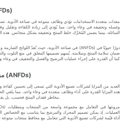
وظيفة مجففات مرشحات
وغسله وتجفيفه في وعاء واحد، مما يُؤدي إلى زيادة الكفاءة وتقليل وقت 
السائلة، بينما يضمن المُحَرَّك خلط المنتج وتجفيفه بشكل متجانس. هذه ال
في صناعة الأدوية، حيث تُعدّ اللوائح الصارمة ومعايير الج
ضمان سلامة المنتج وسلامته. يُسهم تصميمها المغلق في منع التلوث وال
كما أن القدرة على إجراء عمليات الترشيح والغسل والتجفيف في وعاء واح
مزايا استخدام مجففات مرشحات نوتشه المحركة (ANFDs)
هذه المزايا القدرة على أداء وظائف متعددة في وعاء واحد، مما يلغي الح
مخاطر فقدان المنتج فحسب، بل يقلل أيضًا من تعرض المنتج للملوثات الخارجية، مما يعزز سلامته وسلامته.
العمليات. إذ يمكن تصميم المحرك والمرشح بما يتناسب مع الخصائص الم