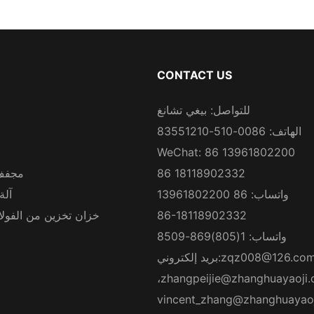
CONTACT US
للتواصل: بيغي تشانغ
الهاتف: 0086-510-83551210
WeChat: 86 13961802200
86 18118902332
مجفف
واتساب: 86 13961802200
آلة
86-18118902332
خزان تخزين من الفولاذ
واتساب: 1(805)869-8509
zqz008@126.co
بريد إلكتروني:
،
zhangpeijie@zhanghuayaoji
vincent_zhang@zhanghuayao