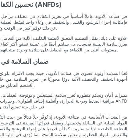
تحسين الكفاءة باستخدام مجففات مرشحات نوتشه المحركة (ANFDs)
فإمكانية إجراء الترشيح والغسل والتجفيف في وعاء واحد تُبسّط العملية
عن ذلك توفير كبير في الوقت وتحسين الإنتاجية، مما يسمح للمصنّعين بتحقيق أهداف الإنتاج بفعالية أكبر.
علاوة على ذلك، يقلل التصميم المغلق لأنظمة التغليف الآلية من التعامل 
يعزز سلامة العملية فحسب، بل يساهم أيضًا في عملية تصنيع أكثر كفاءة
مستويات أعلى من الكفاءة مع الحفاظ على سلامة وجودة منتجاتهم، مما يؤدي في النهاية إلى عملية أكثر فعالية من حيث التكلفة واستدامة.
ضمان السلامة في ص
تُعدّ السلامة أولوية قصوى في صناعة الأدوية، حيث يجب الالتزام بلوائ
أجهزة التجفيف والتجفيف الآلية دورًا محوريًا في تعزيز السلامة من خلا
التصميم المغلق من خطر التعرّض للملوثات الخارجية، مما يضمن نقاء وجودة المنتج النهائي.
مراقبة الضغط ودرجة الحرارة، وأنظمة إيقاف الطوارئ، وخيارات احتوا
في خلق بيئة تصنيع آمنة ومُحكمة، مما يُقلل من مخاطر الحوادث ويضمن الامتثال للوائح الصناعية.
المواد الصلبة عن السائلة وتجفيفها. وبفضل قدراتها الفريدة في الترشي
الصناعة الخاضعة لرقابة صارمة. كما أن قدرتها على إجراء الترشيح والغس
والتعرض للمواد الخطرة، وتضمن سلامة المنتج، مما يُؤدي في نهاية ال