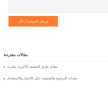
إرسال الاستفسار الآن
مقالات مقترحة
ففات نوتش المرشحة ذات المحرك مقابل طرق التجفيف الأخرى: مقارنة
معدات الترشيح والتجفيف: دليل للاختيار والاستخدام