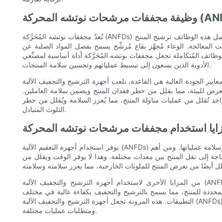
 نوتشه المحركة (ANFDs)
تُعدّ مجففات نوتشه المُحَرَّكة (ANFDs) معدات متعددة الاستخدامات تؤدي وظائف متنوعة في صناعة الأدوية. تشمل هذه الوظائف ترشيح المنتج
المعالجة. الوعاء مُجهَّز بقاع مُرشِّح يسمح بفصل المواد الصلبة عن
وظائف المُتكاملة تجعل مجففات نوتشه المُحَرَّكة أداة أساسية لمصنِّعي
الأدوية الذين يسعون إلى تبسيط عملياتهم وتحسين سلامة المنتجات.
ودة العالية هي القاعدة، تلعب أجهزة الترشيح والتجفيف الآلية (ANFDs) دورًا حيويًا في
تعرض للبيئة، مما يقلل من خطر فقدان المنتج ويضمن سلامة العاملين.
د تُقلل من عمليات مناولة المنتج، مما يُعزز السلامة ويُقلل من خطر
التلوث المتبادل.
يوفر استخدام أجهزة التعقيم الآلية (ANFDs) العديد من المزايا لشركات تصنيع الأدوية التي تسعى إلى تحسين كفاءة وسلامة عملياتها. ومن أهم
اجة إلى نقل المنتج بين معدات مختلفة. وهذا لا يوفر الوقت ويقلل من
من المزايا الأخرى لاستخدام أجهزة الترشيح والتجفيف الآلية (ANFDs) مرونتها في التعامل مع مجموعة واسعة من المنتجات ومتطلبات
حددة للمنتج، مما يسمح بالترشيح والتجفيف بكفاءة عالية في مختلف
التطبيقات. هذه المرونة تجعل أجهزة الترشيح والتجفيف الآلية (ANFDs) أداة قيّمة لشركات تصنيع الأدوية التي تتعامل مع محافظ منتجات متنوعة
ومتطلبات عمليات مختلفة.