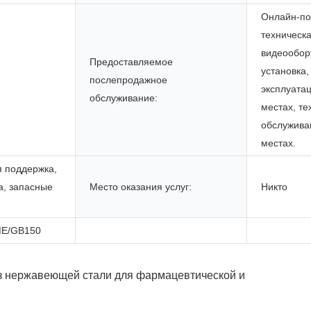
Онлайн-по
техническ
видеообор
Предоставляемое
установка,
послепродажное
эксплуата
обслуживание:
местах, те
обслужива
местах.
я поддержка,
а, запасные
Место оказания услуг:
Никто
E/GB150