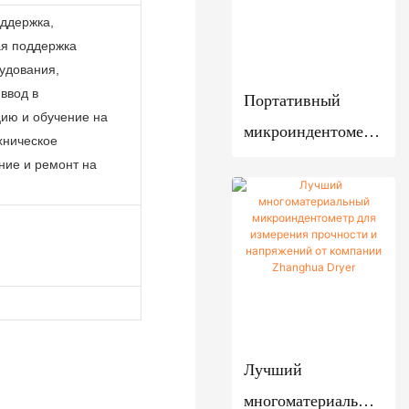
использующих
нагрузки
ддержка,
с
технологию
ая поддержка
лопатко
Улучшенно
удования,
микроиндентирова
й
е
 ввод в
Портативный
ния | Сушилка
никелирова
Промыш
цию и обучение на
микроиндентометр
Zhanghua
ние
хническое
ленная
для обнаружения
ние и ремонт на
вакуумн
Системы
остаточных
ая печь
реакционн
напряжений в
о-
Многофу
сосудах высокого
кристаллиз
нкциона
давления
ационно-
льная
фильтраци
сушильн
онно-
ая
Лучший
сушильног
установк
о
многоматериальны
а с