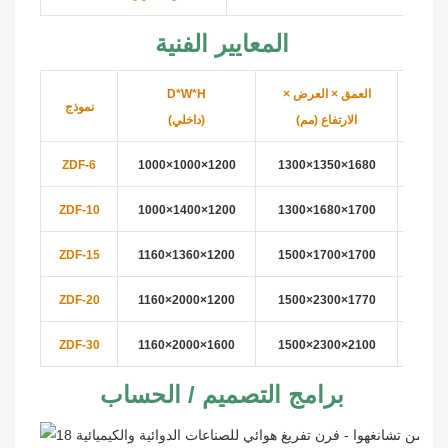
المعايير الفنية
العمق × العرض ×
D*W*H
طبق
نموذج
الارتفاع (مم)
(داخلي)
ZDF-6
1000×1000×
1200
1300×1350×
1680
8
ZDF-10
1000×1400×1200
1300×1680×
1700
8
ZDF-15
1160×1360×1200
1500×1700×
1700
8
ZDF-20
1160×2000×1200
1500×2300×
1770
8
ZDF-30
1160×2000×1600
1500×2300×
2100
10
برامج التصميم / الحساب