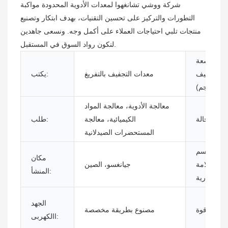
شركة ووشي تشانغهوا لمعدات الأدوية المحدودة مواكبة
التطورات والتركيز على تحسين التقنيات، بهدف ابتكار وتصنيع
منتجات تلبي احتياجات العملاء على أكمل وجه. ونسعى جاهدين
لنكون رواد السوق في المستقبل.
سعة
التجفيف
معدات التجفيف بالتفريغ
يكتب:
(كجم):
معالجة الأدوية، معالجة المواد
حالة:
الكيميائية، معالجة
طلب:
المستحضرات الصيدلانية
اسم
مكان
العلامة
جيانغسو، الصين
المنشأ:
التجارية:
الجهد
قوة:
مصنوع بطريقة مخصصة
االكهربى: