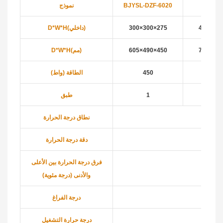
DZF-6
BJYSL-DZF-6020
نموذج
415×370
300×300×275
D*W*H(داخلي)
730×560
605×490×450
D*W*H(مم)
140
450
الطاقة (واط)
2
1
طبق
نطاق درجة الحرارة
دقة درجة الحرارة
فرق درجة الحرارة بين الأعلى
والأدنى (درجة مئوية)
درجة الفراغ
درجة حرارة التشغيل