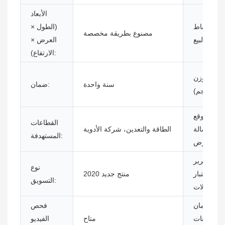
الأبعاد
أهم نقاط
(الطول ×
مصنوع بطريقة مخصصة
البيع:
العرض ×
الارتفاع):
الوزن
سنة واحدة
ضمان:
(كجم):
موقع
القطاعات
صالة
الطاقة والتعدين، شركة الأدوية
المستهدفة:
العرض:
تقرير
نوع
اختبار
منتج جديد 2020
التسويق:
الآلات:
ضمان
فحص
المكونات
متاح
الفيديو