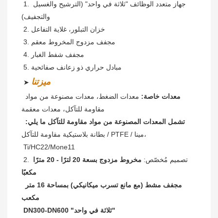
 1. جهاز متعدد الوظائف "ثلاثة في واحد" (الترشيح والغسيل 
والتجفيف)
2. خزان التبلور، غلاية التفاعل
3. مجفف مزدوج المخروط معقم
4. مجفف شفط الغبار
5. مبادل حراري ذو زعانف صفائحية
ميزتنا
➤ 
معدات خاصة:
 معدات الضغط، معدات مصنوعة من مواد 
مقاومة للتآكل، معدات معقمة
تشمل المعدات المصنوعة من مواد مقاومة للتآكل ما يلي:
بطانة بلاستيكية مقاومة للتآكل / PTFE / مينا،
Ti/HC22/Mone11
2. تصميم مُخصّص: 
مخروط مزدوج بسعة 20 لترًا - 20 مترًا 
مكعبًا
مجفف مشط (مع مانع تسرب ميكانيكي) بمساحة 16 متر 
مكعب
DN300-DN600 "ثلاثة في واحد"