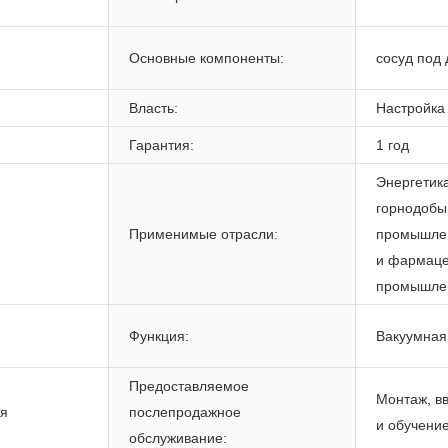
Основные компоненты:
сосуд под
Власть:
Настройка
Гарантия:
1 год
Энергетик
горнодоб
Применимые отрасли:
промышлен
и фармаце
промышле
Функция:
Вакуумная
Предоставляемое
Монтаж, в
ая
послепродажное
и обучение
обслуживание: