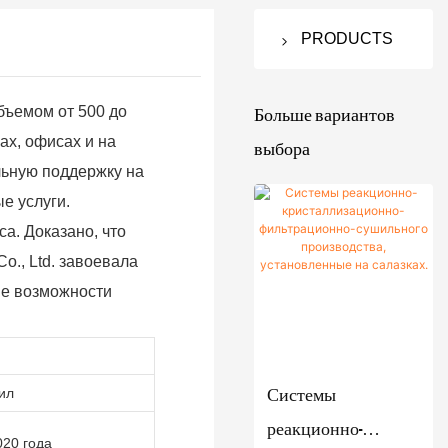
PRODUCTS
Фильтр-
осушитель
Больше вариантов
бъемом от 500 до
Nutsche
выбора
ах, офисах и на
льную поддержку на
Взболта
Вакуумная
е услуги.
нный
сушильная
а. Доказано, что
фильтр
машина
o., Ltd. завоевала
Nutsche
Двухкон
Оборудова
ые возможности
Осушите
усная
ние для
ль с
роторна
брожения
мешалко
я
Реакцио
Смеситель
Системы
й и
вакуумн
ил
нный
порошков
реакционно-
фильтро
ая
котел /
V-
020 года
Кристаллиз