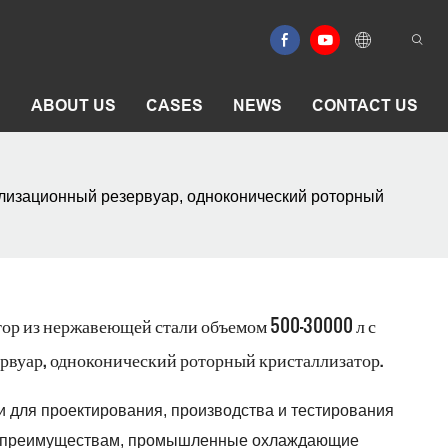
E
ABOUT US
CASES
NEWS
CONTACT US
лизационный резервуар, одноконический роторный
ор из нержавеющей стали объемом 500-30000 л с
рвуар, одноконический роторный кристаллизатор.
и для проектирования, производства и тестирования
м преимуществам, промышленные охлаждающие