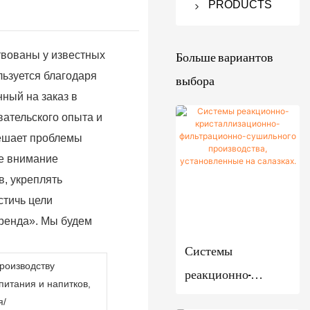
PRODUCTS
Фильтр-
осушитель
Больше вариантов
твованы у известных
Nutsche
выбора
льзуется благодаря
ный на заказ в
Взболта
Вакуумная
ательского опыта и
нный
сушильная
решает проблемы
фильтр
машина
ое внимание
Nutsche
Двухкон
Оборудова
, укреплять
Осушите
усная
ние для
стичь цели
ль с
роторна
брожения
бренда». Мы будем
мешалко
я
Реакцио
Смеситель
Системы
й и
вакуумн
нный
порошков
роизводству
реакционно-
фильтро
ая
котел /
питания и напитков,
V-
Кристаллиз
м
сушилка
кристаллизационн
реактор
я/
образны
атор