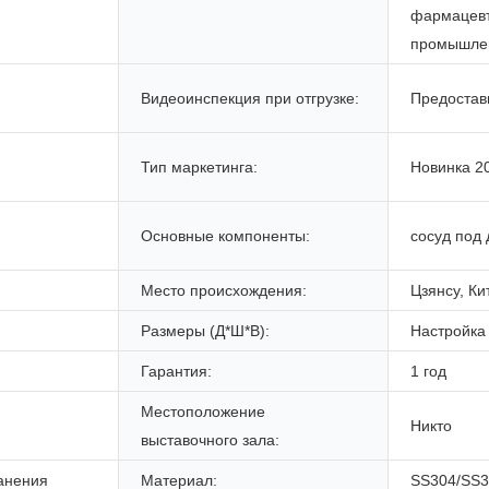
фармацевт
промышлен
Видеоинспекция при отгрузке:
Предостав
Тип маркетинга:
Новинка 2
Основные компоненты:
сосуд под
Место происхождения:
Цзянсу, Ки
Размеры (Д*Ш*В):
Настройка
Гарантия:
1 год
Местоположение
Никто
выставочного зала:
анения
Материал:
SS304/SS3