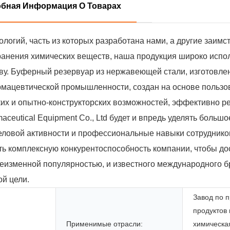
бная Информация О Товарах
логий, часть из которых разработана нами, а другие заимс
хранения химических веществ, наша продукция широко испо
ву. Буферный резервуар из нержавеющей стали, изготовлен
мацевтической промышленности, создан на основе пользов
их и опытно-конструкторских возможностей, эффективно 
ceutical Equipment Co., Ltd будет и впредь уделять больш
еловой активности и профессиональные навыки сотрудников
ь комплексную конкурентоспособность компании, чтобы до
неизменной популярностью, и известного международного 
ой цели.
Завод по п
продуктов 
Применимые отрасли:
химическа