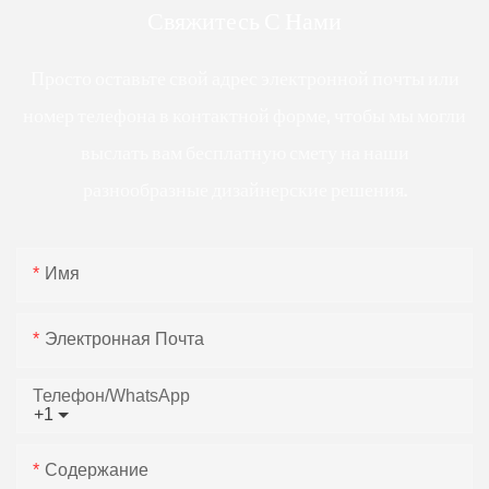
Свяжитесь С Нами
Просто оставьте свой адрес электронной почты или
номер телефона в контактной форме, чтобы мы могли
выслать вам бесплатную смету на наши
разнообразные дизайнерские решения.
Имя
Электронная Почта
Телефон/WhatsApp
+1
Содержание