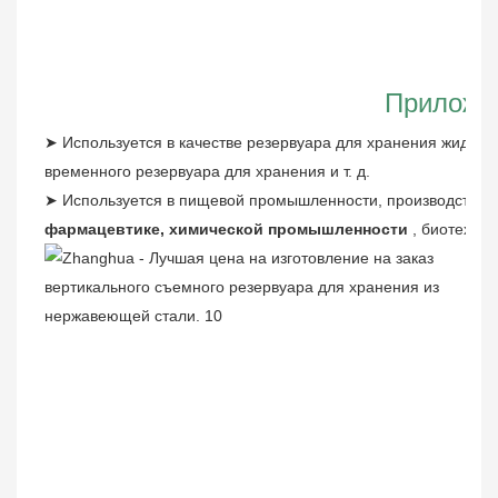
Приложе
➤
Используется в качестве резервуара для хранения жидкос
временного резервуара для хранения и т. д.
➤
Используется в пищевой промышленности, производстве м
фармацевтике, химической промышленности
, биотехноло