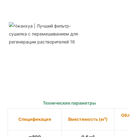
Технические параметры
Област
Спецификация
Вместимость (м³)
φ800
0,6 м³