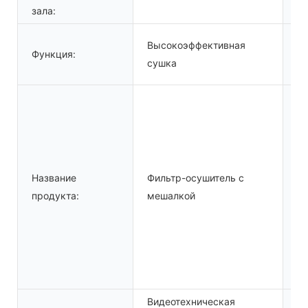
зала:
Высокоэффективная
Функция:
Кл
сушка
П
Название
Фильтр-осушитель с
п
продукта:
мешалкой
об
Видеотехническая