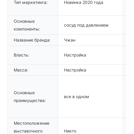
Тип маркетинга:
Новинка 2020 года
о
ко
Основные
М
сосуд под давлением
компоненты:
п
Название бренда:
Чжан
Н
Р
Власть:
Настройка
(Д
Масса:
Настройка
Га
Основные
П
все в одном
преимущества:
от
Местоположение
выставочного
Никто
Ма