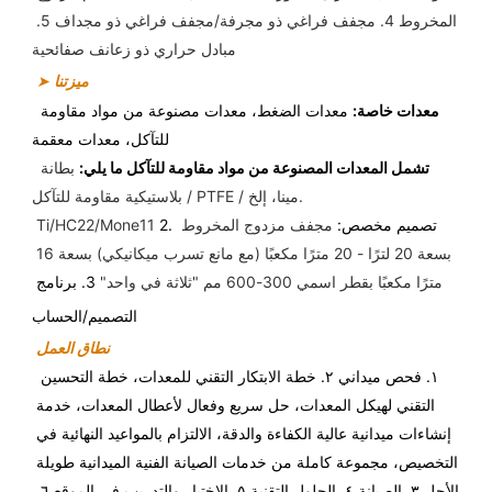
المخروط 4. مجفف فراغي ذو مجرفة/مجفف فراغي ذو مجداف 5. 
مبادل حراري ذو زعانف صفائحية
ميزتنا
➤
معدات خاصة:
معدات الضغط، معدات مصنوعة من مواد مقاومة 
للتآكل، معدات معقمة
تشمل المعدات المصنوعة من مواد مقاومة للتآكل ما يلي:
 بطانة 
بلاستيكية مقاومة للتآكل / PTFE / مينا، إلخ.
2. تصميم مخصص:
 مجفف مزدوج المخروط 
Ti/HC22/Mone11 
بسعة 20 لترًا - 20 مترًا مكعبًا (مع مانع تسرب ميكانيكي) بسعة 16 
مترًا مكعبًا بقطر اسمي 300-600 مم "ثلاثة في واحد" 
3. برنامج 
التصميم/الحساب
نطاق العمل
١. فحص ميداني ٢. خطة الابتكار التقني للمعدات، خطة التحسين 
التقني لهيكل المعدات، حل سريع وفعال لأعطال المعدات، خدمة 
إنشاءات ميدانية عالية الكفاءة والدقة، الالتزام بالمواعيد النهائية في 
التخصيص، مجموعة كاملة من خدمات الصيانة الفنية الميدانية طويلة 
الأجل ٣. الصيانة ٤. الحلول التقنية ٥. الاختبار والتدريب في الموقع ٦. 