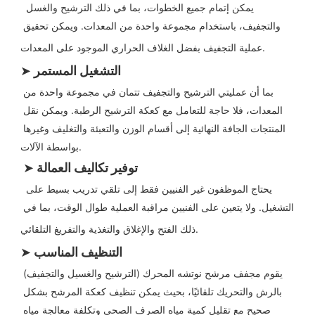
يمكن إتمام جميع الخطوات، بما في ذلك الترشيح والغسل 
والتجفيف، باستخدام مجموعة واحدة من المعدات. ويمكن تحقيق 
عملية التجفيف بفضل الغلاف الحراري الموجود على المعدات.
التشغيل المستمر
➤
بما أن عمليتي الترشيح والتجفيف تتمان في مجموعة واحدة من 
المعدات، فلا حاجة للتعامل مع كعكة الترشيح الرطبة. ويمكن نقل 
المنتجات الجافة النهائية إلى أقسام الوزن والتعبئة والتغليف وغيرها 
بواسطة الآلات.
توفير تكاليف العمالة
➤
يحتاج الموظفون غير الفنيين فقط إلى تلقي تدريب بسيط على 
التشغيل. ولا يتعين على الفنيين مراقبة العملية طوال الوقت، بما في 
ذلك الفتح والإغلاق والتغذية والتفريغ التلقائي.
التنظيف المناسب
➤
يقوم مجفف مرشح نوتشه المحرك (الترشيح والغسيل والتجفيف) 
بالرش والتحريك تلقائيًا، بحيث يمكن تنظيف كعكة المرشح بشكل 
صحيح مع تقليل كمية مياه الصرف الصحي وتكلفة معالجة مياه 