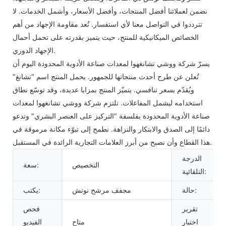
نضمن لعملائنا أفضل المنتجات، وأفضل الأسعار، وأشمل الخدمات. لا
تترددوا في التواصل معنا لأي استفسار. تُعد مقاومة الإجهاد من أهم
الخصائص الميكانيكية للمنتج، حيث يتميز بقدرته على تحمل أحمال
الإجهاد الدوري.
يسرّ شركة ووشي تشانغهوا لمعدات صناعة الأدوية المحدودة اليوم أن
تُعلن عن طرح أحدث منتجاتها للجمهور. يحمل المنتج اسم "تشانغ"
ويُقدّم بسعر تنافسي. يتميّز المنتج بمزايا عديدة، وقد توسّع نطاق
استخدامه ليشمل المفاعلات. تلتزم شركة ووشي تشانغهوا لمعدات
صناعة الأدوية المحدودة بفلسفة "التركيز على العنصر البشري" وتدعو
دائمًا إلى الصدق والابتكار والنزاهة. نطمح إلى تبوّء مكانة مرموقة في
هذا القطاع وأن نصبح من أبرز العلامات التجارية الرائدة في المستقبل.
الدرجة
التخصيص
سعة:
التلقائية:
حالة:
مجفف مرشح نوتش
يكتب:
تقرير
فحص
اختبار
متاح
الفيديو