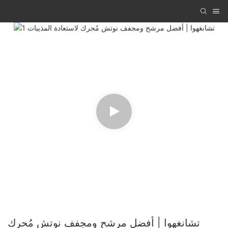
تشانغهوا | أفضل مرشح ومجفف نوتش مُحرك