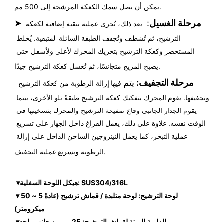
يمكن أن يصل سمك الكعكة المرشحة إلى 500 مم.
مرحلة الغسيل
: 
➤
بعد ذلك، تُجرى عملية تنقية إضافية لكعكة 
الترشيح، ثم تُشطف وتُجفف الطبقة السائلة المتبقية. يُخلط 
المستحضر وكعكة الترشيح بتحريك المحرك لأعلى ولأسفل حتى 
يصبح المزيج متجانسًا، ثم تُغسل كعكة الترشيح جيدًا.
مرحلة التجفيف:
يتم
فيها إزالة الرطوبة من كعكة الترشيح 
وتجفيفها. يقوم المحرك بتفكيك كعكة الترشيح طبقةً تلو الأخرى، بينما 
يقوم الجدار الجانبي وقاع صفيحة الترشيح والمحرك بتسخينها في 
الوقت نفسه. علاوة على ذلك، يعمل الفراغ داخل الجهاز على تسريع 
عملية التبخر، كما يعمل النيتروجين الساخن الداخل على إزالة 
الرطوبة وتسريع عملية التجفيف.
▾هيكل اللوحة السفلية: SUS304/316L
 ▾لوحة الترشيح: لوحة متلبدة / قماش ترشيح (عادةً 5 ~ 50 
ميكرومتر)
 ▾الزاوية الميتة لقماش الترشيح: 25 مم من جانب واحد