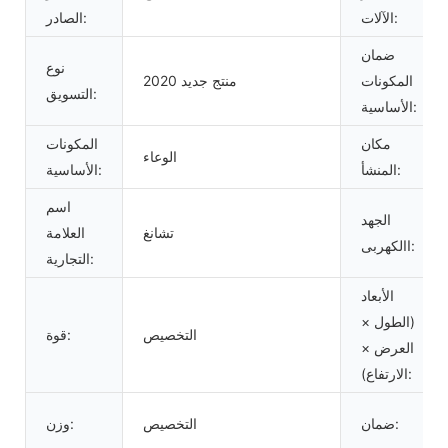
الآلات:
الصادر:
ضمان
نوع
المكونات
منتج جديد 2020
التسويق:
الأساسية:
مكان
المكونات
الوعاء
المنشأ:
الأساسية:
اسم
الجهد
تشانغ
العلامة
االكهربى:
التجارية:
الأبعاد
(الطول ×
التخصيص
قوة:
العرض ×
الارتفاع):
ضمان:
التخصيص
وزن: