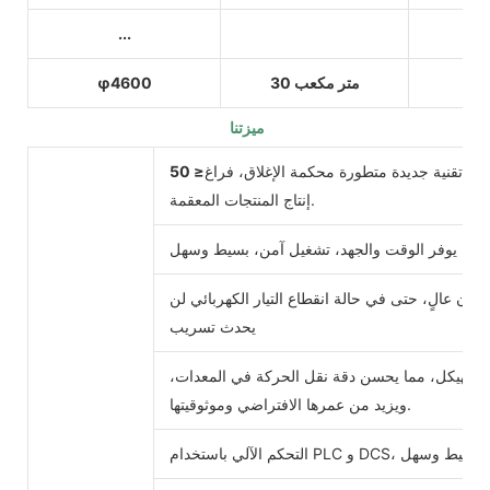
...
30 متر مكعب
φ4600
ميزتنا
تحسين جودة منتجات المستخدم، ويمكن استخدامه في
≤ 50PA
تقنية جديدة متطورة محكمة الإغلاق، فراغ
إنتاج المنتجات المعقمة.
رًا، يوفر الوقت والجهد، تشغيل آمن، بسيط وسهل
مان عالٍ، حتى في حالة انقطاع التيار الكهربائي لن
يحدث تسريب
فل الهيكل، مما يحسن دقة نقل الحركة في المعدات،
ويزيد من عمرها الافتراضي وموثوقيتها.
، تشغيل آمن، بسيط وسهل