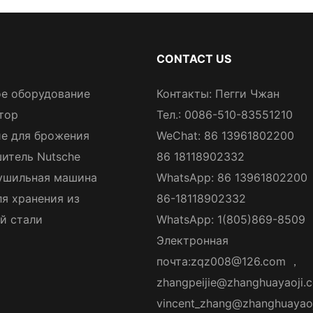
CONTACT US
е оборудование
Контакты: Пегги Чжан
тор
Тел.: 0086-510-83551210
е для брожения
WeChat: 86 13961802200
итель Nutsche
86 18118902332
ушильная машина
WhatsApp: 86 13961802200
ля хранения из
86-18118902332
й стали
WhatsApp: 1(805)869-8509
Электронная
почта:
zqz008@126.com
，
zhangpeijie@zhanghuayaoji.
vincent_zhang@zhanghuayao