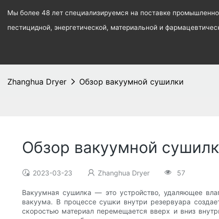
Мы более 48 лет специализируемся на поставке промышленног
пестицидной, энергетической, материальной и фармацевтиче
Zhanghua Dryer
Обзор вакуумной сушилки
Обзор вакуумной сушил
2023-03-23
Zhanghua Dryer
57
Вакуумная сушилка — это устройство, удаляющее влаг
вакуума. В процессе сушки внутри резервуара создает
скоростью материал перемещается вверх и вниз внутр