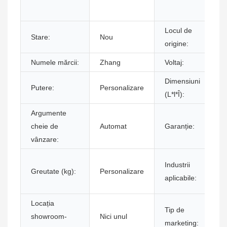
Locul de
Stare:
Nou
origine:
Numele mărcii:
Zhang
Voltaj:
Dimensiuni
Putere:
Personalizare
(L*l*Î):
Argumente
cheie de
Automat
Garanție:
vânzare:
Industrii
Greutate (kg):
Personalizare
aplicabile:
Locația
Tip de
showroom-
Nici unul
marketing: