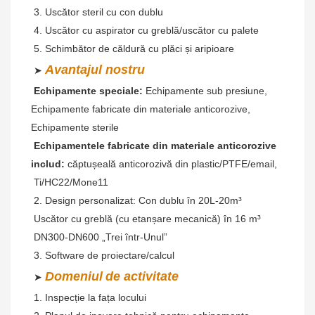
 3. Uscător steril cu con dublu
 4. Uscător cu aspirator cu greblă/uscător cu palete
 5. Schimbător de căldură cu plăci și aripioare
Avantajul nostru
 ➤ 
Echipamente speciale:
 Echipamente sub presiune, 
Echipamente fabricate din materiale anticorozive, 
Echipamente sterile
Echipamentele fabricate din materiale anticorozive 
includ:
 căptușeală anticorozivă din plastic/PTFE/email,
 Ti/HC22/Mone11
 2. Design personalizat: Con dublu în 20L-20m³
 Uscător cu greblă (cu etanșare mecanică) în 16 m³
 DN300-DN600 „Trei într-Unul”
 3. Software de proiectare/calcul
Domeniul
de activitate
 ➤ 
 1. Inspecție la fața locului