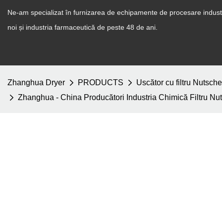
Ne-am specializat în furnizarea de echipamente de procesare industr
noi și industria farmaceutică de peste 48 de ani.
Zhanghua Dryer
PRODUCTS
Uscător cu filtru Nutsche
Zhanghua - China Producători Industria Chimică Filtru Nuts