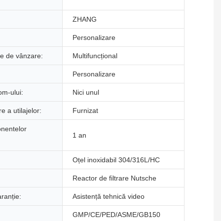
ZHANG
Personalizare
e de vânzare:
Multifuncțional
Personalizare
om-ului:
Nici unul
e a utilajelor:
Furnizat
nentelor
1 an
Oțel inoxidabil 304/316L/HC
Reactor de filtrare Nutsche
ranție:
Asistență tehnică video
GMP/CE/PED/ASME/GB150