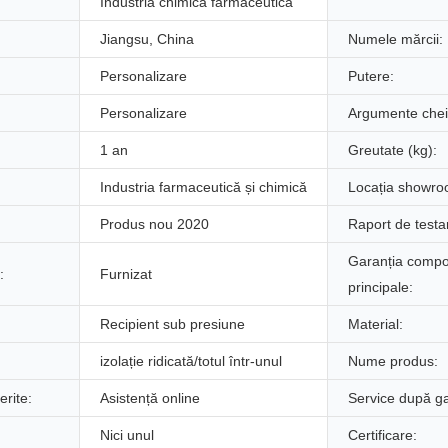
re
Industria chimică farmaceutică
a
F
onli
Jiangsu, China
Numele mărcii:
e
e
ne
Personalizare
Putere:
r
r
a
Personalizare
Argumente chei
U
m
forț
s
e
1 an
Greutate (kg):
ei
c
nt
de
Industria farmaceutică și chimică
Locația showro
ă
at
preî
Produs nou 2020
Raport de testar
t
o
ncă
Garanția compo
o
r
rcar
:
Furnizat
principale:
r
bi
e
Recipient sub presiune
Material:
i
ol
Gal
n
o
izolație ridicată/totul într-unul
Nume produs:
van
d
gi
erite:
Asistență online
Service după ga
izar
u
c
e
:
Nici unul
Certificare: