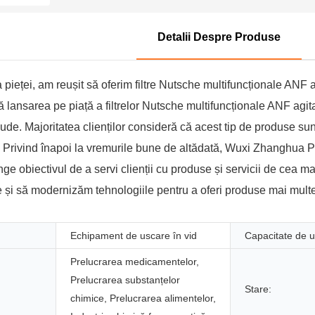
ghua
 și
g
u
M
stoc
a
it
ix
are
r
eală
U
cț
Detalii Despre Produse
a
e
uală
s
i
Test
t /
r
c
e
t pe
er
pieței, am reușit să oferim filtre Nutsche multifuncționale ANF ag
U
c
ă
/
de
oindent
lansarea pe piață a filtrelor Nutsche multifuncționale ANF agita
s
u
t
r
ind
laude. Majoritatea clienților consideră că acest tip de produse sun
c
ș
o
e
ent
. Privind înapoi la vremurile bune de altădată, Wuxi Zhanghua P
ă
u
r
a
are
nge obiectivul de a servi clienții cu produse și servicii de cea ma
t
r
c
ct
Sist
 și să modernizăm tehnologiile pentru a oferi produse mai multe
o
u
u
o
em
r
b
fl
r
de
Echipament de uscare în vid
Capacitate de u
A
c
u
C
mo
N
o
Prelucrarea medicamentelor,
x
S
nito
F
ni
Prelucrarea substanțelor
d
T
Stare:
riza
chimice, Prelucrarea alimentelor,
D
c
e
R