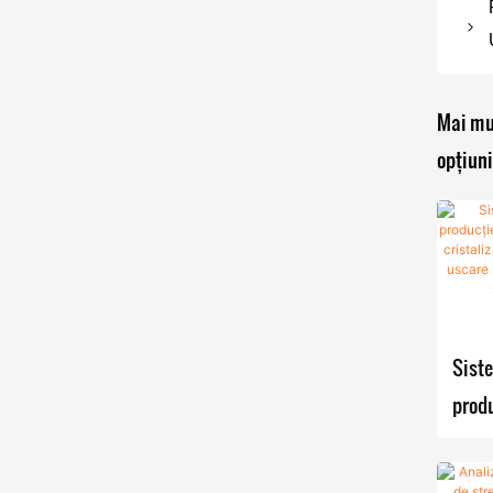
Mai mu
opțiun
Sist
produ
reacț
crist