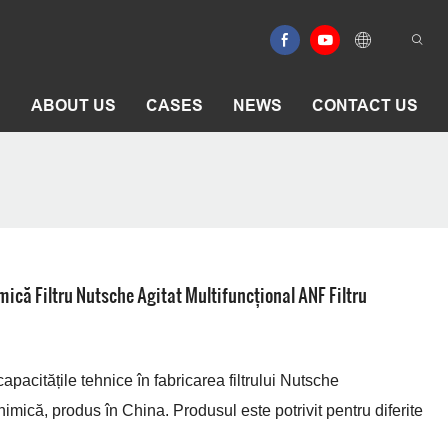
E
ABOUT US
CASES
NEWS
CONTACT US
ică Filtru Nutsche Agitat Multifuncțional ANF Filtru
apacitățile tehnice în fabricarea filtrului Nutsche
himică, produs în China. Produsul este potrivit pentru diferite