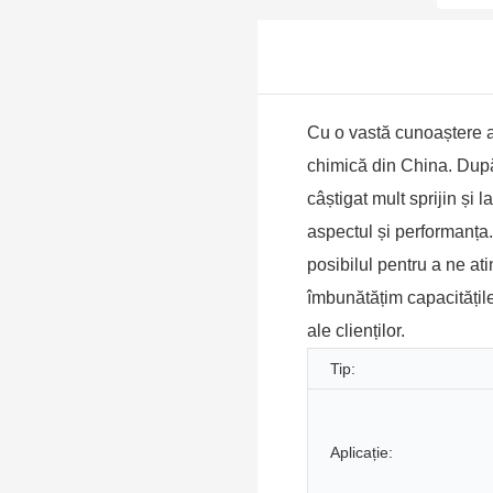
Zhan
stres
Drye
obos
rezid
baza
Cu o vastă cunoaștere a 
micr
chimică din China. După 
ație
câștigat mult sprijin și 
aspectul și performanța
posibilul pentru a ne ati
îmbunătățim capacitățile
ale clienților.
Tip:
Aplicație: