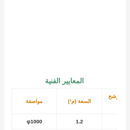
المعايير الفنية
 المرشح
السعة (م³)
مواصفة
(م³)
φ1000
1.2
0.8