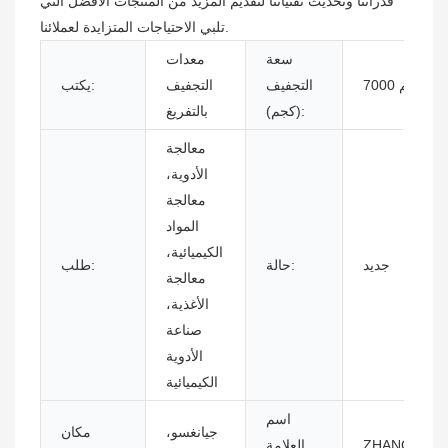
قدراتنا وتحديث تقنياتنا لتقديم المزيد من المنتجات الأفضل التي
تلبي الاحتياجات المتزايدة لعملائنا.
سعة
معدات
7000 كجم
التجفيف
التجفيف
يكتب:
(كجم):
بالتفريغ
معالجة
الأدوية،
معالجة
المواد
الكيميائية،
جديد
حالة:
طلب:
معالجة
الأغذية،
صناعة
الأدوية
الكيميائية
اسم
جيانغسو،
مكان
ZHANG
العلامة