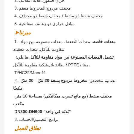
2. خزان التبلور، غلاية التفاعل
 3. مجفف مزدوج المخروط معقم
 4. مجفف شفط ذو مشط / 
مجفف شفط ذو مجداف
 5. مبادل حراري ذو زعانف صفائحية
➤ميزتنا
معدات خاصة:
 معدات الضغط، معدات مصنوعة من مواد 
1. 
مقاومة للتآكل، معدات معقمة
تشمل المعدات المصنوعة من مواد مقاومة للتآكل ما يلي:
بطانة بلاستيكية مقاومة للتآكل / PTFE / مينا،
Ti/HC22/Mone11
 2. تصميم مخصص: 
مخروط مزدوج بسعة 20 لترًا - 20 مترًا 
مكعبًا
 مجفف مشط (مع مانع تسرب ميكانيكي) بمساحة 16 متر 
مكعب
 DN300-DN600 "ثلاثة في واحد"
 3. برامج التصميم/الحساب
نطاق العمل