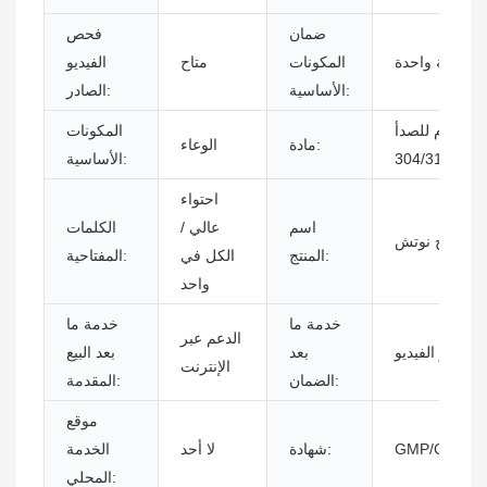
ضمان
فحص
سنة واحدة
المكونات
متاح
الفيديو
الأساسية:
الصادر:
ذ المقاوم للصدأ
المكونات
مادة:
الوعاء
304/316L/HC
الأساسية:
احتواء
اسم
عالي /
الكلمات
 ترشيح نوتش
المنتج:
الكل في
المفتاحية:
واحد
خدمة ما
خدمة ما
الدعم عبر
ني عبر الفيديو
بعد
بعد البيع
الإنترنت
الضمان:
المقدمة:
موقع
GMP/CE/PED
شهادة:
لا أحد
الخدمة
المحلي: