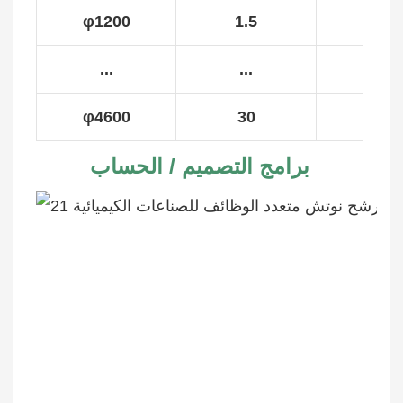
φ1200
1.5
1
...
...
...
φ4600
30
16
برامج التصميم / الحساب