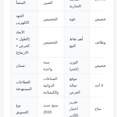
الصين
المنشأ:
التجارية:
الجهد
التخصيص
قوة:
التخصيص
االكهربى:
الأبعاد
أهم نقاط
(الطول ×
متعدد الوظائف
التخصيص
البيع:
العرض ×
الارتفاع):
الوزن
سنة
التخصيص
ضمان:
(كجم):
واحدة
موقع
الصناعات
القطاعات
لا أحد
صالة
الدوائية
المستهدفة:
العرض:
والكيميائية
تقرير
منتج جديد
نوع
متاح
اختبار
2020
التسويق:
الآلات: