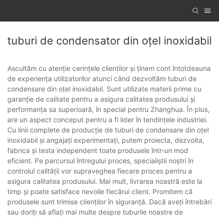
tuburi de condensator din oțel inoxidabil
Ascultăm cu atenție cerințele clienților și ținem cont întotdeauna
de experiența utilizatorilor atunci când dezvoltăm tuburi de
condensare din oțel inoxidabil. Sunt utilizate materii prime cu
garanție de calitate pentru a asigura calitatea produsului și
performanța sa superioară, în special pentru Zhanghua. În plus,
are un aspect conceput pentru a fi lider în tendințele industriei.
Cu linii complete de producție de tuburi de condensare din oțel
inoxidabil și angajați experimentați, putem proiecta, dezvolta,
fabrica și testa independent toate produsele într-un mod
eficient. Pe parcursul întregului proces, specialiștii noștri în
controlul calității vor supraveghea fiecare proces pentru a
asigura calitatea produsului. Mai mult, livrarea noastră este la
timp și poate satisface nevoile fiecărui client. Promitem că
produsele sunt trimise clienților în siguranță. Dacă aveți întrebări
sau doriți să aflați mai multe despre tuburile noastre de