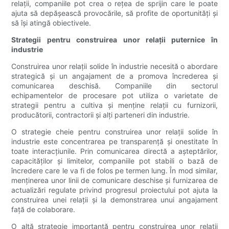
relații, companiile pot crea o rețea de sprijin care le poate
ajuta să depășească provocările, să profite de oportunități și
să își atingă obiectivele.
Strategii pentru construirea unor relații puternice în
industrie
Construirea unor relații solide în industrie necesită o abordare
strategică și un angajament de a promova încrederea și
comunicarea deschisă. Companiile din sectorul
echipamentelor de procesare pot utiliza o varietate de
strategii pentru a cultiva și menține relații cu furnizorii,
producătorii, contractorii și alți parteneri din industrie.
O strategie cheie pentru construirea unor relații solide în
industrie este concentrarea pe transparență și onestitate în
toate interacțiunile. Prin comunicarea directă a așteptărilor,
capacităților și limitelor, companiile pot stabili o bază de
încredere care le va fi de folos pe termen lung. În mod similar,
menținerea unor linii de comunicare deschise și furnizarea de
actualizări regulate privind progresul proiectului pot ajuta la
construirea unei relații și la demonstrarea unui angajament
față de colaborare.
O altă strategie importantă pentru construirea unor relații