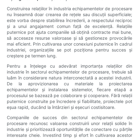
Construirea relațiilor în industria echipamentelor de procesare
nu înseamnă doar crearea de rețele sau discuții superficiale;
este vorba despre stabilirea încrederii, a respectului reciproc
și a unui angajament comun față de excelență. Relațiile
puternice pot ajuta companiile să obțină contracte mai bune,
să acceseze resurse valoroase și să gestioneze provocările
mai eficient. Prin cultivarea unor conexiuni puternice în cadrul
industriei, organizațiile se pot poziționa pentru succes și
creștere pe termen lung.
Pentru a înțelege cu adevărat importanța relațiilor din
industrie în sectorul echipamentelor de procesare, trebuie să
luăm în considerare natura interconectată a acestei industrii.
De la aprovizionarea cu materiale la proiectarea
echipamentelor și instalarea sistemelor, fiecare etapă a
procesului se bazează pe colaborare și cooperare. Fără relații
puternice construite pe încredere și fiabilitate, proiectele pot
eșua rapid, ducând la întârzieri și eșecuri costisitoare.
Companiile de succes din sectorul echipamentelor de
procesare recunosc valoarea construirii unor relații solide în
industrie și prioritizează oportunitățile de conectare cu părțile
interesate cheie. Investind timp și efort în cultivarea acestor