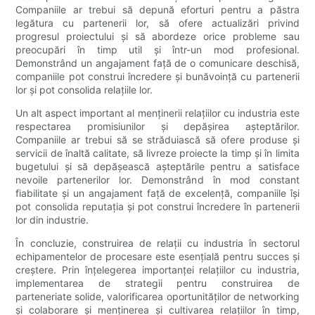
Companiile ar trebui să depună eforturi pentru a păstra
legătura cu partenerii lor, să ofere actualizări privind
progresul proiectului și să abordeze orice probleme sau
preocupări în timp util și într-un mod profesional.
Demonstrând un angajament față de o comunicare deschisă,
companiile pot construi încredere și bunăvoință cu partenerii
lor și pot consolida relațiile lor.
Un alt aspect important al menținerii relațiilor cu industria este
respectarea promisiunilor și depășirea așteptărilor.
Companiile ar trebui să se străduiască să ofere produse și
servicii de înaltă calitate, să livreze proiecte la timp și în limita
bugetului și să depășească așteptările pentru a satisface
nevoile partenerilor lor. Demonstrând în mod constant
fiabilitate și un angajament față de excelență, companiile își
pot consolida reputația și pot construi încredere în partenerii
lor din industrie.
În concluzie, construirea de relații cu industria în sectorul
echipamentelor de procesare este esențială pentru succes și
creștere. Prin înțelegerea importanței relațiilor cu industria,
implementarea de strategii pentru construirea de
parteneriate solide, valorificarea oportunităților de networking
și colaborare și menținerea și cultivarea relațiilor în timp,