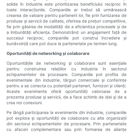
solide în industrie este prioritizarea beneficiului reciproc în
toate interacțiunile. Companiile ar trebui să urmărească
crearea de valoare pentru partenerii lor, fie prin furnizarea de
produse și servicii de calitate, oferirea de prețuri competitive,
fie prin găsirea de modalități de a eficientiza procesele și de
a îmbunătăți eficiența. Demonstrând un angajament față de
succesul reciproc, companiile pot construi încredere și
bunăvoință care pot duce la parteneriate pe termen lung.
Oportunități de networking și colaborare
Oportunitățile de networking și colaborare sunt esențiale
pentru construirea relațiilor cu industria în sectorul
echipamentelor de procesare. Companiile pot profita de
evenimentele din industrie, târguri comerciale și conferințe
pentru a se conecta cu potențiali parteneri, furnizori și clienți.
Aceste evenimente oferă oportunități valoroase de a
prezenta produse și servicii, de a face schimb de idei și de a
crea noi conexiuni.
Pe lângă participarea la evenimente din industrie, companiile
pot explora și oportunități de colaborare cu alte organizații
din sectorul echipamentelor de procesare. Prin parteneriate
cu afaceri complementare sau prin formarea de alianțe