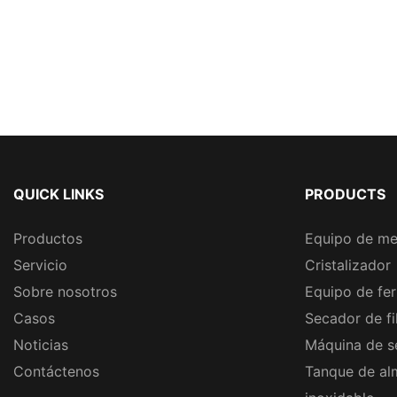
QUICK LINKS
PRODUCTS
Productos
Equipo de me
Servicio
Cristalizador
Sobre nosotros
Equipo de fe
Casos
Secador de fi
Noticias
Máquina de s
Contáctenos
Tanque de al