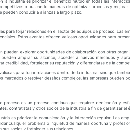
en la industria es priorizar el beneficio mutuo en todas las interac
 competitivos o buscando maneras de optimizar procesos y mejorar l
 pueden conducir a alianzas a largo plazo.
es para forjar relaciones en el sector de equipos de proceso. Las e
enciales. Estos eventos ofrecen valiosas oportunidades para present
én pueden explorar oportunidades de colaboración con otras organi
, pueden ampliar su alcance, acceder a nuevos mercados y apro
 credibilidad, fortalecer su reputación y diferenciarse de la compe
liosas para forjar relaciones dentro de la industria, sino que tambié
os mercados o resolver desafíos complejos, las empresas pueden po
os de proceso es un proceso continuo que requiere dedicación y e
, contratistas y otros socios de la industria a fin de garantizar el éx
ustria es priorizar la comunicación y la interacción regular. Las 
ordar cualquier problema o inquietud de manera oportuna y profesio
sus socios y fortalecer sus relaciones.