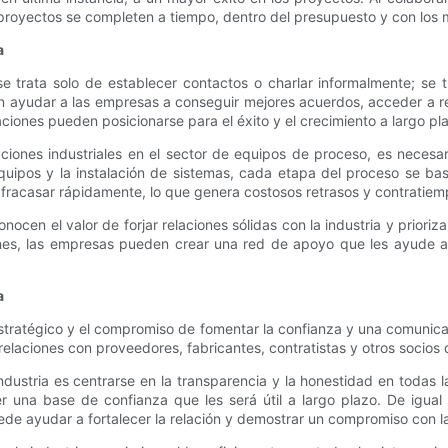
proyectos se completen a tiempo, dentro del presupuesto y con los 
a
 se trata solo de establecer contactos o charlar informalmente; s
 ayudar a las empresas a conseguir mejores acuerdos, acceder a rec
zaciones pueden posicionarse para el éxito y el crecimiento a largo pl
ones industriales en el sector de equipos de proceso, es necesari
uipos y la instalación de sistemas, cada etapa del proceso se basa
n fracasar rápidamente, lo que genera costosos retrasos y contratiem
cen el valor de forjar relaciones sólidas con la industria y priori
aciones, las empresas pueden crear una red de apoyo que les ayude 
a
e estratégico y el compromiso de fomentar la confianza y una comuni
relaciones con proveedores, fabricantes, contratistas y otros socios d
industria es centrarse en la transparencia y la honestidad en todas l
r una base de confianza que les será útil a largo plazo. De igua
ede ayudar a fortalecer la relación y demostrar un compromiso con l