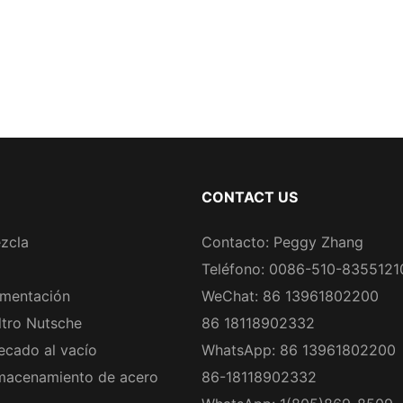
CONTACT US
zcla
Contacto: Peggy Zhang
Teléfono: 0086-510-8355121
rmentación
WeChat: 86 13961802200
ltro Nutsche
86 18118902332
ecado al vacío
WhatsApp: 86 13961802200
macenamiento de acero
86-18118902332