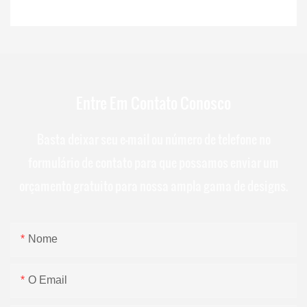
Entre Em Contato Conosco
Basta deixar seu e-mail ou número de telefone no
formulário de contato para que possamos enviar um
orçamento gratuito para nossa ampla gama de designs.
Nome
O Email