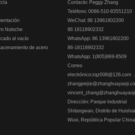
cla
Contacto: Peggy Zhang
Teléfono: 0086-510-83551210
mentación
WeChat: 86 13961802200
tro Nutsche
86 18118902332
cado al vacío
WhatsApp: 86 13961802200
acenamiento de acero
86-18118902332
WhatsApp: 1(805)869-8509
Correo
electrónico:
zqz008@126.com
zhangpeijie@zhanghuayaoji.c
vincent_zhang@zhanghuayaoj
Dirección: Parque Industrial
Shitangwan, Distrito de Huisha
Wuxi, República Popular China