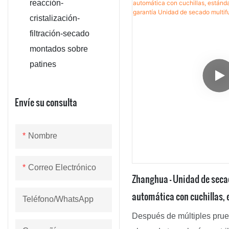
reacción-
aspas, personalizado indu
cristalización-
una mayor visibilidad y am
filtración-secado
montados sobre
patines
Envíe su consulta
Nombre
Correo Electrónico
Zhanghua - Unidad de secad
automática con cuchillas, 
Teléfono/WhatsApp
de garantía Unidad de sec
Después de múltiples pru