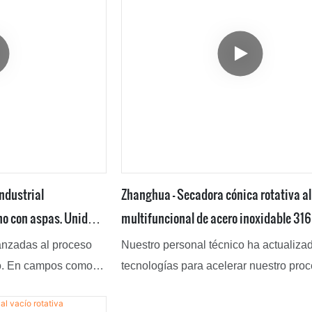
industrial
Zhanghua - Secadora cónica rotativa al
no con aspas. Unidad
multifuncional de acero inoxidable 316
on aspas.
personalizada Unidad de secado multi
anzadas al proceso
Nuestro personal técnico ha actualiza
con cuchillas
to. En campos como el
tecnologías para acelerar nuestro pro
el secador rotatorio
fabricación, reducir el costo y mejorar e
 doble cono con
del producto. Con base en esas ventaj