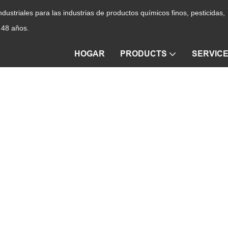
ustriales para las industrias de productos químicos finos, pesticidas,
 48 años.
HOGAR
PRODUCTS
SERVIC
 de secado multifuncional con cu
DUCTS
Máquina de secado al vacío
Unidad de secado mul