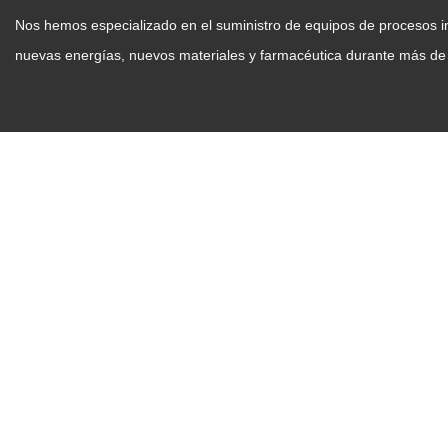
Nos hemos especializado en el suministro de equipos de procesos ind
nuevas energías, nuevos materiales y farmacéutica durante más de
Unidad
Zhanghua Dryer
PRO