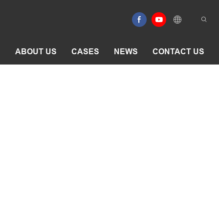
E
ABOUT US
CASES
NEWS
CONTACT US
chillas
tifuncional con cuchillas