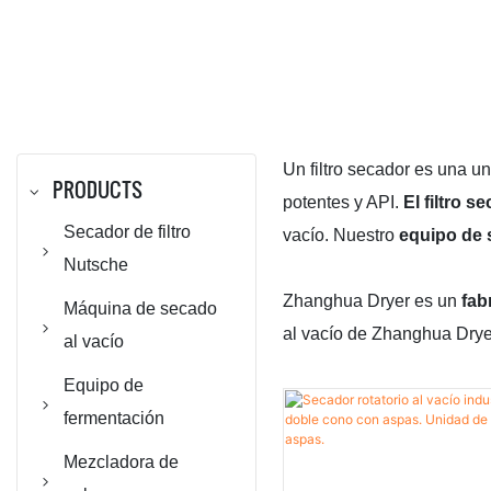
Un filtro secador es una u
PRODUCTS
potentes y API.
El filtro s
Secador de filtro
vacío. Nuestro
equipo de 
Nutsche
Zhanghua Dryer es un
fab
Filtro Nutsche
Máquina de secado
al vacío de Zhanghua Dryer
agitado
al vacío
Secador de filtro
Secador rotatorio
Equipo de
Nutsche agitado /
al vacío de doble
fermentación
Secador ANFD
cono
Reactor de
Mezcladora de