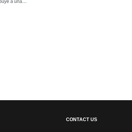
ibuye a una
ia y garantiza la
e secado al vacío
uchillas estándar CE
ne usos
os de aplicación de
otalmente la pena la
CONTACT US