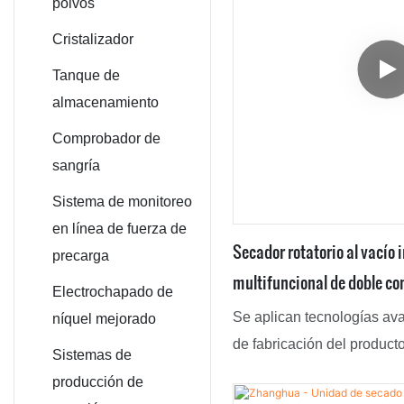
Secador de flujo
reacción / CSTR
polvos
de aire
Fermentador
Mezclador tipo V
Cristalizador
Secador por
biológico
Mezclador de
Tanque de
aspersión
tornillo cónico
almacenamiento
industrial
Comprobador de
Secador de
sangría
paletas al vacío
Sistema de monitoreo
Horno de vacío
en línea de fuerza de
industrial
Secador rotatorio al vacío 
precarga
multifuncional de doble co
Sistema de aire
Electrochapado de
caliente
de secado multifuncional c
Se aplican tecnologías av
níquel mejorado
Evaporador de
de fabricación del produc
Sistemas de
película
de los equipos de secado, 
producción de
al vacío multifuncional de