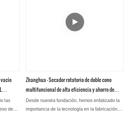
 vacío
Zhanghua - Secador rotatorio de doble cono
L
multifuncional de alta eficiencia y ahorro de
funcional
energía Mezclador cónico con cuchillas Unidad
do las
Desde nuestra fundación, hemos enfatizado la
de secado multifuncional con cuchillas
ceso de
importancia de la tecnología en la fabricación
l valor
de productos. Se ha demostrado que el uso de
as, la
tecnologías de vanguardia ha acelerado el