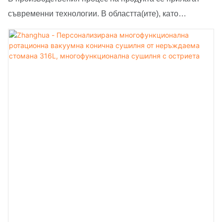
съвременни технологии. В областта(ите), като
например сушилно оборудване, индустриалната
персонализирана многофункционална ротационна
вакуумна сушилня с двоен конус и остриета се радва
на подобрена видимост и широко приложение.