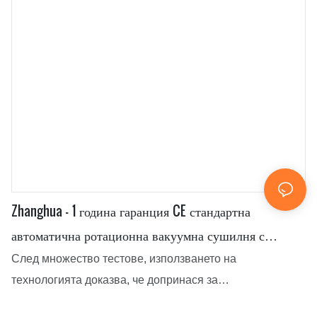
използва широко в областта на смесителното
оборудване.
Zhanghua - 1 година гаранция CE стандартна
автоматична ротационна вакуумна сушилня с
остриета Многофункционална сушилня с остриета
След множество тестове, използването на
технологията доказва, че допринася за
високоефективно производство и осигурява