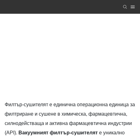
Многофункционален сушилник с остриета
Zhanghua Dryer
PRODUCTS
Вакуумна сушилня
Многофункционален сушилник с остриета
Филтър-сушителят е единична операционна единица за
филтриране и сушене в химическа, фармацевтична,
силнодействаща и активна фармацевтична индустрии
(API).
Вакуумният филтър-сушителят
е уникално