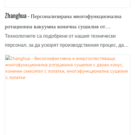
Zhanghua - Персонализирана многофункционална
ротационна вакуумна конична сушилня от
неръждаема стомана 316L, многофункционална
Технологиите са подобрени от нашия технически
сушилня с остриета
персонал, за да ускорят производствения процес, да
намалят разходите и да повишат стойността на
продукта. Въз основа на тези предимства,
персонализираната многофункционална ротационна
вакуумна конична сушилня от неръждаема стомана
316L е превъзходна в областта(ите) на сушилното
оборудване.