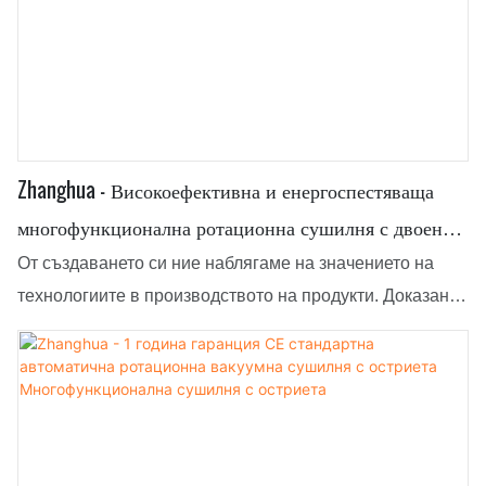
Zhanghua - Високоефективна и енергоспестяваща
многофункционална ротационна сушилня с двоен
конус, коничен смесител с лопатки,
От създаването си ние наблягаме на значението на
многофункционална сушилня с лопатки
технологиите в производството на продукти. Доказано
е, че използването на високотехнологични технологии
е ускорило производствения процес и е гарантирало
високоефективна и енергоспестяваща
многофункционална двуконусна ротационна сушилня,
коничен смесител с лопатки. В момента продуктът се