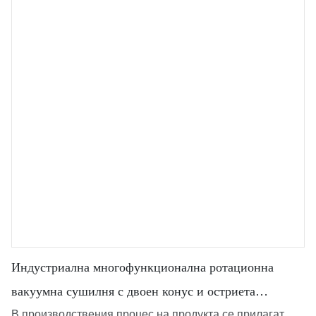
Индустриална многофункционална ротационна
вакуумна сушилня с двоен конус и остриета
Многофункционален сушилня с остриета
В производствения процес на продукта се прилагат