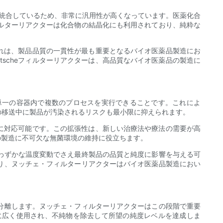
統合しているため、非常に汎用性が高くなっています。医薬化合
ルターリアクターは化合物の結晶化にも利用されており、純粋な
これは、製品品質の一貫性が最も重要となるバイオ医薬品製造にお
scheフィルターリアクターは、高品質なバイオ医薬品の製造に
単一の容器内で複数のプロセスを実行できることです。これによ
の移送中に製品が汚染されるリスクも最小限に抑えられます。
途に対応可能です。この拡張性は、新しい治療法や療法の需要が高
の製造に不可欠な無菌環境の維持に役立ちます。
わずかな温度変動でさえ最終製品の品質と純度に影響を与える可
り、ヌッチェ・フィルターリアクターはバイオ医薬品製造におい
分離します。ヌッチェ・フィルターリアクターはこの段階で重要
に広く使用され、不純物を除去して所望の純度レベルを達成しま