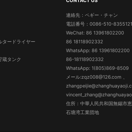
CONTACT US
連絡先：ペギー・チャン
電話番号：0086-510-835512
WeChat: 86 13961802200
ルタードライヤー
86 18118902332
WhatsApp: 86 13961802200
貯蔵タンク
86-18118902332
WhatsApp: 1(805)869-8509
メール:
zqz008@126.com
、
zhangpeijie@zhanghuayaoji.
vincent_zhang@zhanghuayao
住所：中華人民共和国無錫市恵
石塘湾工業団地