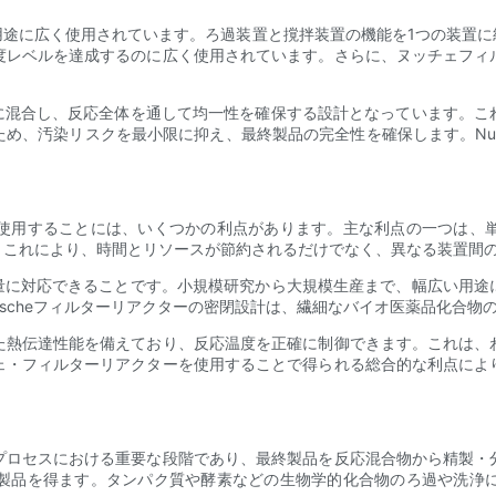
用途に広く使用されています。ろ過装置と撹拌装置の機能を1つの装置に
度レベルを達成するのに広く使用されています。さらに、ヌッチェフィ
底的に混合し、反応全体を通して均一性を確保する設計となっています。
め、汚染リスクを最小限に抑え、最終製品の完全性を確保します。Nut
使用することには、いくつかの利点があります。主な利点の一つは、
。これにより、時間とリソースが節約されるだけでなく、異なる装置間
い容量に対応できることです。小規模研究から大規模生産まで、幅広い用
tscheフィルターリアクターの密閉設計は、繊細なバイオ医薬品化合物
た熱伝達性能を備えており、反応温度を正確に制御できます。これは、
ェ・フィルターリアクターを使用することで得られる総合的な利点によ
プロセスにおける重要な段階であり、最終製品を反応混合物から精製・
製品を得ます。タンパク質や酵素などの生物学的化合物のろ過や洗浄