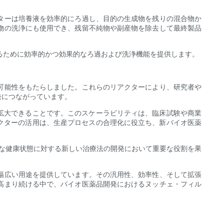
ターは培養液を効率的にろ過し、目的の生成物を残りの混合物か
物の洗浄にも使用でき、残留不純物や副産物を除去して最終製品
するために効率的かつ効果的なろ過および洗浄機能を提供します。
可能性をもたらしました。これらのリアクターにより、研究者や
発につながっています。
を拡大できることです。このスケーラビリティは、臨床試験や商業
アクターの活用は、生産プロセスの合理化に役立ち、新バイオ医薬
まな健康状態に対する新しい治療法の開発において重要な役割を果
幅広い用途を提供しています。その汎用性、効率性、そして拡張
高まり続ける中で、バイオ医薬品開発におけるヌッチェ・フィル