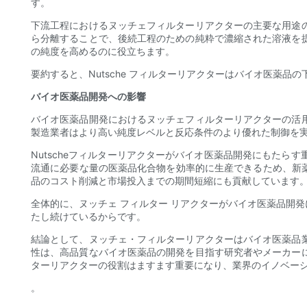
す。
下流工程におけるヌッチェフィルターリアクターの主要な用途
ら分離することで、後続工程のための純粋で濃縮された溶液を
の純度を高めるのに役立ちます。
要約すると、Nutsche フィルターリアクターはバイオ医薬
バイオ医薬品開発への影響
バイオ医薬品開発におけるヌッチェフィルターリアクターの活
製造業者はより高い純度レベルと反応条件のより優れた制御を
Nutscheフィルターリアクターがバイオ医薬品開発にもた
流通に必要な量の医薬品化合物を効率的に生産できるため、新薬
品のコスト削減と市場投入までの期間短縮にも貢献しています
全体的に、ヌッチェ フィルター リアクターがバイオ医薬品開
たし続けているからです。
結論として、ヌッチェ・フィルターリアクターはバイオ医薬品
性は、高品質なバイオ医薬品の開発を目指す研究者やメーカー
ターリアクターの役割はますます重要になり、業界のイノベー
。