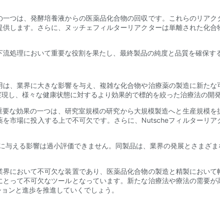
の一つは、発酵培養液からの医薬品化合物の回収です。これらのリアク
提供します。さらに、ヌッチェフィルターリアクターは単離された化合
品の下流処理において重要な役割を果たし、最終製品の純度と品質を確保
用は、業界に大きな影響を与え、複雑な化合物や治療薬の製造に新たな
実現し、様々な健康状態に対するより効果的で標的を絞った治療法の開
らす重要な効果の一つは、研究室規模の研究から大規模製造へと生産規模
を市場に投入する上で不可欠です。さらに、Nutscheフィルターリ
。
発に与える影響は過小評価できません。同製品は、業界の発展とさまざ
業界において不可欠な装置であり、医薬品化合物の製造と精製において
にとって不可欠なツールとなっています。新たな治療法や療法の需要が
ションと進歩を推進していくでしょう。