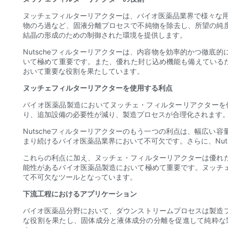
ヌッチェフィルターリアクターは、バイオ医薬品業界で様々な
物のろ過など、固液分離プロセスで不純物を除去し、所望の純
結晶の形成のための制御された環境を提供します。
Nutscheフィルターリアクターは、内容物を効率的かつ徹
いて極めて重要です。また、優れた封じ込め機能も備えているた
おいて重要な役割を果たしています。
ヌッチェフィルターリアクターを使用する利点
バイオ医薬品製造においてヌッチェ・フィルターリアクターを
り、追加設備の必要性が減り、製造プロセスが合理化されます
Nutscheフィルターリアクターのもう一つの利点は、幅広
まり続けるバイオ医薬品業界において不可欠です。さらに、Nu
これらの利点に加え、ヌッチェ・フィルターリアクターは優れ
能性があるバイオ医薬品製造において極めて重要です。ヌッチ
て不可欠なツールとなっています。
下流工程におけるアプリケーション
バイオ医薬品分野において、ダウンストリームプロセスは製造
な役割を果たし、固体成分と液体成分の分離を促進して純粋な