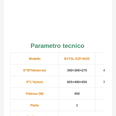
Parametro tecnico
Modello
BJYSL-DZF-6020
DZF-6
D*W*H(interno)
300×300×275
415×370
P*L*A(mm)
605×490×450
730×560
Potenza (W)
450
140
Piatto
1
2