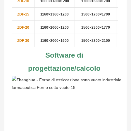
ZDF-10
1000×1400×1200
1300×1680×
1700
8
ZDF-15
1160×1360×1200
1500×1700×
1700
8
ZDF-20
1160×2000×1200
1500×2300×
1770
8
ZDF-30
1160×2000×1600
1500×2300×
2100
10
Software di 
progettazione/calcolo