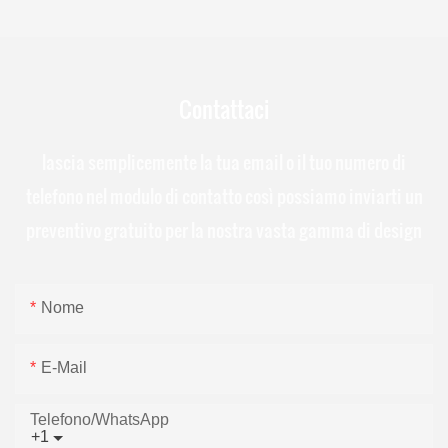
Contattaci
lascia semplicemente la tua email o il tuo numero di
telefono nel modulo di contatto così possiamo inviarti un
preventivo gratuito per la nostra vasta gamma di design
Nome
E-Mail
Telefono/WhatsApp
+1