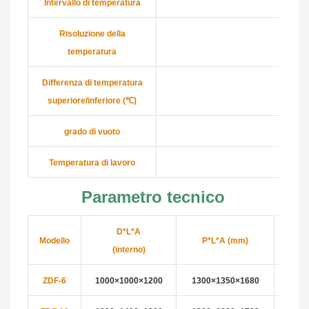
Intervallo di temperatura
Risoluzione della
temperatura
Differenza di temperatura
superiore/inferiore (℃)
grado di vuoto
Temperatura di lavoro
Parametro tecnico
D*L*A
Modello
P*L*A (mm)
Piatto
(interno)
ZDF-6
1000×1000×
1200
1300×1350×
1680
8