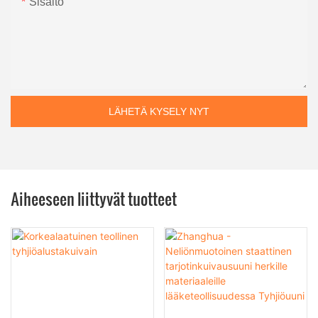
Sisältö
LÄHETÄ KYSELY NYT
Aiheeseen liittyvät tuotteet