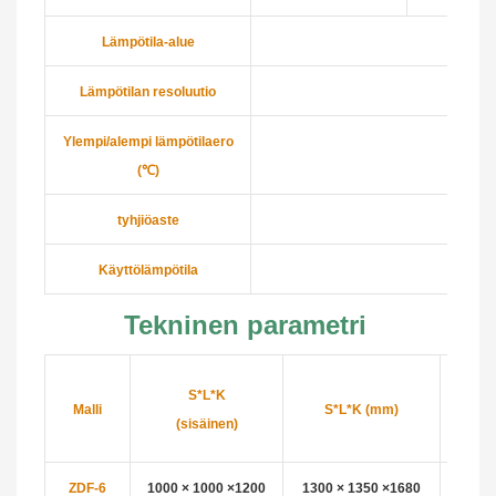
Lämpötila-alue
Lämpötilan resoluutio
Ylempi/alempi lämpötilaero
(℃)
tyhjiöaste
Käyttölämpötila
Tekninen parametri
S*L*K
Malli
S*L*K (mm)
Levy
(sisäinen)
ZDF-6
1000 × 1000 ×
1200
1300 × 1350 ×
1680
8