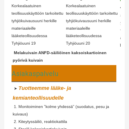
Melakuivain ANFD-säiliöinen 
kaksoiskartioinen 
pyörivä kuivain
Asiakaspalvelu
Tuotteemme lääke- ja 
 ➤ 
kemianteollisuudelle
 1. Monitoiminen ”kolme yhdessä” (suodatus, pesu ja 
kuivaus)
2. Kiteytyssäiliö, reaktiokattila
3. Steriili kaksoiskartiokuivain