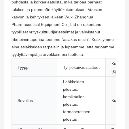
puhdasta ja korkealaatuista, mikä tarjoaa parhaat
tulokset ja pidemmän käyttökokemuksen. Vuosien
kasvun ja kehityksen jälkeen Wuxi Zhanghua
Pharmaceutical Equipment Co., Ltd on rakentanut
tyypilliset yrityskulttuurijärjestelmät ja vahvistanut
liiketoimintaperiaatteemme "asiakas ensin". Keskitymme
aina asiakkaiden tarpeisiin ja lupaamme, että tarjoamme
tyydyttävimpiä ja arvokkaimpia tuotteita.
Kuivauska
Tyyppi:
Tyhjiökuivauslaitteet
(kg):
Lääkkeiden
jalostus,
kemikaalien
Sovellus:
Kunto:
jalostus,
farmaseuttinen
jalostus