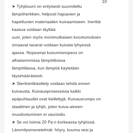
➤
Tyhjiöuuni on erityisesti suunniteltu
lämpöherkkien, helposti hajoavien ja
hapettuvien materiaalien kuivaamiseen. Inerttiä
kaasua voidaan täyttää
uuni, joten myös monimutkaisen koostumuksen
omaavat tavarat voidaan kuivata lyhyessä
ajassa. Nopeampi kuivumisnopeus on
alhaisemmissa lämpötiloissa
lämpötilassa, kun lämpöä käytetään
täysimääräisesti.
➤
Sterilointikäsittely voidaan tehdä ennen
kuivausta. Kuivausprosessissa kaikki
epäpuhtaudet ovat kiellettyjä. Kuivausrumpu on
staattinen ja tyhjiö, joten kuiva-aineen
muodostuminen ei vaurioidu.
➤
Se voi toimia 20 Pa:n korkeassa tyhjiössä.
Lämmitysmenetelmät: höyry, kuuma vesi ja