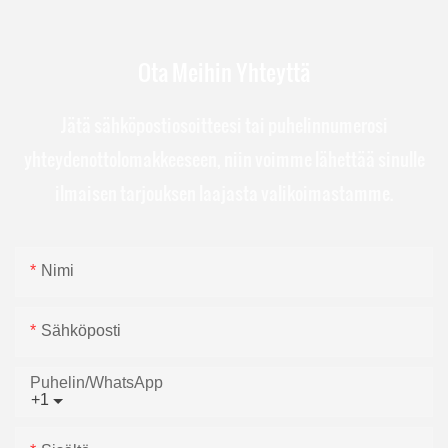
Ota Meihin Yhteyttä
Jätä sähköpostiosoitteesi tai puhelinnumerosi
yhteydenottolomakkeeseen, niin voimme lähettää sinulle
ilmaisen tarjouksen laajasta valikoimastamme.
Nimi
Sähköposti
Puhelin/WhatsApp
+1