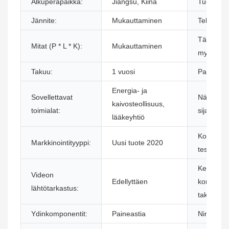
Alkuperäpaikka:
Jiangsu, Kiina
Tuotemer
Jännite:
Mukauttaminen
Teho:
Tärkeimm
Mitat (P * L * K):
Mukauttaminen
myyntivalt
Takuu:
1 vuosi
Paino (kg
Energia- ja
Sovellettavat
Näyttelyti
kaivosteollisuus,
toimialat:
sijainti:
lääkeyhtiö
Koneen
Markkinointityyppi:
Uusi tuote 2020
testausrap
Keskeist
Videon
Edellyttäen
komponen
lähtötarkastus:
takuu:
Ydinkomponentit:
Paineastia
Nimi: