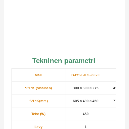
Tekninen parametri
Malli
BJYSL-DZF-6020
DZF-6
S*L*K (sisäinen)
300 × 300 × 275
415 × 370
S*L*K(mm)
605 × 490 × 450
730 × 560
Teho (W)
450
140
Levy
1
2