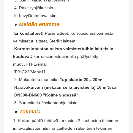
4. Rake-tyhjiökuivain
5. Levylämmönvaihdin
Meidän etumme
➤ 
Erikoislaitteet:
 Painelaitteet, Korroosionestoaineista 
valmistetut laitteet, Steriilit laitteet
Korroosionestoaineista valmistettuihin laitteisiin 
kuuluvat:
korroosionestoaineella päällystetty 
muovi/PTFE/emali,
Ti/HC22/Mone11
2. Mukautettu muotoilu: 
Tuplakartio 20L-20m³
Haravakuivain (mekaanisella tiivisteellä) 16 m³:ssä
DN300-DN600 ”Kolme yhdessä”
3. Suunnittelu-/laskentaohjelmisto
Toimiala
➤
1. Paikan päällä tehtävä tarkastus 2. Laitteiden tekninen 
innovaatiosuunnitelma Laitteiden rakenteen tekninen 