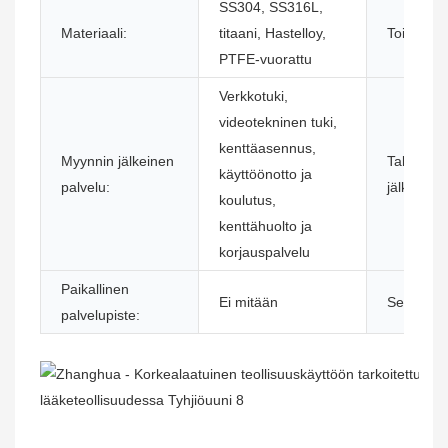
SS304, SS316L,
Materiaali:
titaani, Hastelloy,
Toiminto:
PTFE-vuorattu
Verkkotuki,
videotekninen tuki,
kenttäasennus,
Myynnin jälkeinen
Takuuhuo
käyttöönotto ja
palvelu:
jälkeen:
koulutus,
kenttähuolto ja
korjauspalvelu
Paikallinen
Ei mitään
Sertifiointi
palvelupiste: