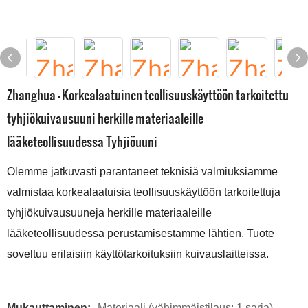
Zhanghua - Korkealaatuinen teollisuuskäyttöön tarkoitettu
tyhjiökuivausuuni herkille materiaaleille
lääketeollisuudessa Tyhjiöuuni
Olemme jatkuvasti parantaneet teknisiä valmiuksiamme
valmistaa korkealaatuisia teollisuuskäyttöön tarkoitettuja
tyhjiökuivausuuneja herkille materiaaleille
lääketeollisuudessa perustamisestamme lähtien. Tuote
soveltuu erilaisiin käyttötarkoituksiin kuivauslaitteissa.
Mukauttaminen:
Materiaali (vähimmäistilaus: 1 sarja),