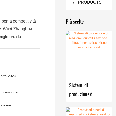
PRODUCTS
Essiccatore
a filtro
Più scelte
per la competitività
Nutsche
ione. Wuxi Zhanghua
migliorerà la
Filtro
Macchina
Nutsche
per
agitato
essiccazion
e sotto
Essiccat
vuoto
ore a
otto 2020
filtro
Essiccat
Attrezzatura
Sistemi di
Nutsche
ore
per la
a pressione
produzione di
agitato /
sottovuot
fermentazio
reazione-
Essiccat
o rotativo
ne
zazione
ore
a doppio
cristallizzazione-
Bollitore
Miscelatore