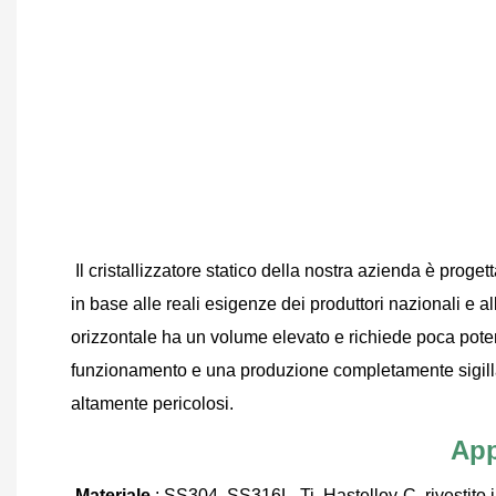
Il cristallizzatore statico della nostra azienda è proget
in base alle reali esigenze dei produttori nazionali e al
orizzontale ha un volume elevato e richiede poca poten
funzionamento e una produzione completamente sigillati
altamente pericolosi.
App
Materiale
 : SS304, SS316L, Ti, Hastelloy-C, rivestito i