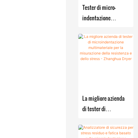
sottovuot
Galvanotec
Tester di micro-
o
nica
indentazione
migliorata
Forno
portatile per il
sottovuot
Sistemi di
rilevamento delle
o
produzione
sollecitazioni residue
industrial
di reazione-
nei recipienti a
e
cristallizzazi
pressione
one-
Unità di
filtrazione-
essiccazi
essiccazion
one
La migliore azienda
e montati su
multifunz
di tester di
skid
ionale
microindentazione
con lame
multimateriale per la
Sistema