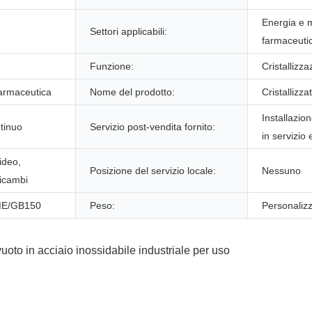
Energia e m
Settori applicabili:
farmaceuti
Funzione:
Cristallizza
farmaceutica
Nome del prodotto:
Cristallizza
Installazi
ntinuo
Servizio post-vendita fornito:
in servizio
ideo,
Posizione del servizio locale:
Nessuno
Ricambi
E/GB150
Peso:
Personaliz