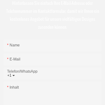
Hinterlassen Sie einfach Ihre E-Mail-Adresse oder
Telefonnummer im Kontaktformular, damit wir Ihnen ein
kostenloses Angebot für unsere vielfältigen Designs
zusenden können.
Name
E-Mail
Telefon/WhatsApp
+1
Inhalt