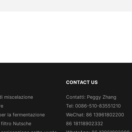
CONTACT US
di miscelazione
Contatti: Peggy Zhang
re
Tel: 0086-510-83551210
per la fermentazione
WeChat: 86 13961802200
 filtro Nutsche
86 18118902332