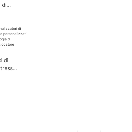
 di
i di
stress
ti e
che
cnologia di
one |
hanghua