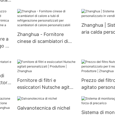
W per serbatoi di sterilità
sigillato aranc
per attrezzature industriali
agitatore Serba
chimiche in acciaio
stoccaggio del
inossidabile sanitario
Serbatoio di st
Zhanghua | Sis
ia,
aria calda pers
Zhanghua - Fornitore
re a
in vendita
cinese di scambiatori di
go ad
calore a tubi di
nomico
refrigerazione
a
personalizzati per
scambiatori di calore
zo
di
personalizzabili
Fornitore di filtri e
Prezzo del filt
tori
essiccatori Nutsche agitati
agitato persona
personalizzati | Produttore
il recupero di s
| Zhanghua
Produttore | Z
Galvanotecnica di nichel
Sistema di moni