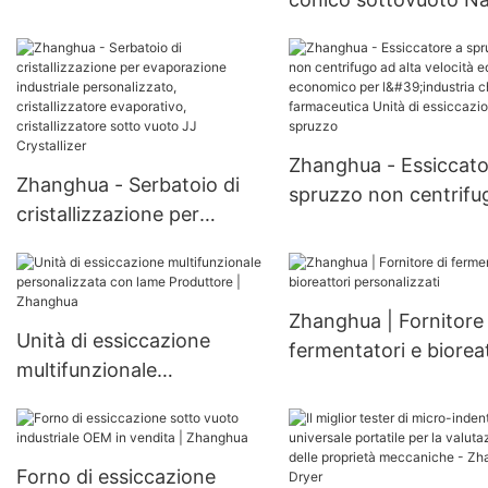
Chimiche Macchinari
con vite di
personalizzazione in
acciaio inossidabile,
essiccatore con camic
miscelatore conico
Zhanghua - Essiccato
verticale
Zhanghua - Serbatoio di
spruzzo non centrifu
cristallizzazione per
alta velocità ed eco
evaporazione industriale
per l'industria chimic
personalizzato,
farmaceutica Unità di
cristallizzatore
essiccazione a spruz
Zhanghua | Fornitore 
evaporativo,
Unità di essiccazione
fermentatori e bioreat
cristallizzatore sotto vuoto
multifunzionale
personalizzati
JJ Crystallizer
personalizzata con lame
Produttore | Zhanghua
Forno di essiccazione