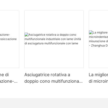
ne di
Asciugatrice rotativa a
La miglio
zazione-
doppio cono multifunzionale
di micro
zione
industriale con lame Unità di
multimate
asciugatura multifunzionale
misurazio
con lame
e dello s
Dryer