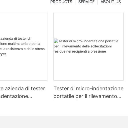
PRODUCTS
SERVICE
ABOUT US
re azienda di tester
Tester di micro-indentazione
indentazione
portatile per il rilevamento
riale per la
delle sollecitazioni residue
ne della resistenza
nei recipienti a pressione
tress - Zhanghua