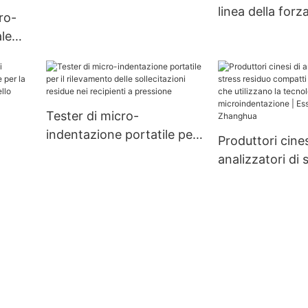
linea della forza
cro-
precarico
le
azione
hua
Tester di micro-
indentazione portatile per
Produttori cines
il rilevamento delle
analizzatori di 
sollecitazioni residue nei
residuo compat
recipienti a pressione
personalizzati 
utilizzano la te
ess -
microindentazi
Essiccatore Z