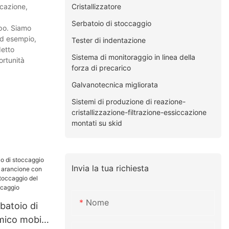
Cristallizzatore
ccazione,
Serbatoio di stoccaggio
ppo. Siamo
 Ad esempio,
Tester di indentazione
detto
Sistema di monitoraggio in linea della
ortunità
forza di precarico
Galvanotecnica migliorata
Sistemi di produzione di reazione-
cristallizzazione-filtrazione-essiccazione
montati su skid
Invia la tua richiesta
Nome
batoio di
mico mobile