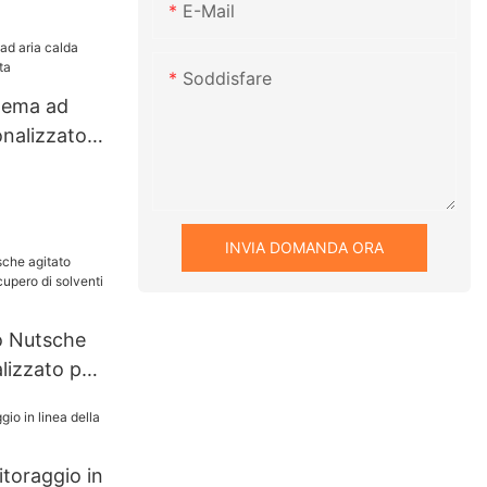
ione con
E-Mail
toio di
 succo
Soddisfare
occaggio
tema ad
onalizzato
INVIA DOMANDA ORA
ro Nutsche
lizzato per
olventi
hanghua
toraggio in