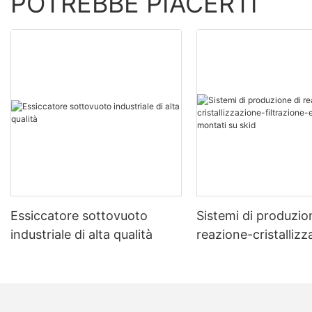
POTREBBE PIACERTI
Essiccatore sottovuoto
Sistemi di produzio
industriale di alta qualità
reazione-cristalliz
filtrazione-essicca
montati su skid