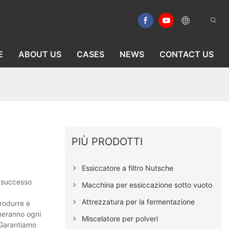
E
ABOUT US
CASES
NEWS
CONTACT US
PIÙ PRODOTTI
Essiccatore a filtro Nutsche
n successo
Macchina per essiccazione sotto vuoto
Attrezzatura per la fermentazione
produrre e
oneranno ogni
Miscelatore per polveri
. Garantiamo