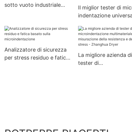
sotto vuoto industriale
Il miglior tester di mi
OEM in vendita |
indentazione universa
Zhanghua
portatile per la valut
delle proprietà
meccaniche - Zhang
Dryer
Analizzatore di sicurezza
La migliore azienda di
per stress residuo e fatica
tester di
basato sulla
microindentazione
microindentazione
multimateriale per la
misurazione della
resistenza e dello str
Zhanghua Dryer