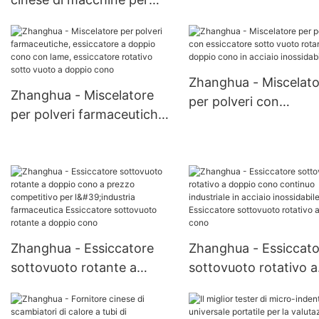
essiccazione sotto v
essiccazione sotto vuoto
in acciaio inossidabile
rotativa a doppio cono
Essiccatore sotto vu
continuo Essiccatore sotto
rotativo a doppio co
vuoto rotativo a doppio
Zhanghua - Miscelato
Zhanghua - Miscelatore
cono
per polveri con
per polveri farmaceutiche,
essiccatore sotto vu
essiccatore a doppio cono
rotante a doppio con
con lame, essiccatore
acciaio inossidabile
rotativo sotto vuoto a
doppio cono
Zhanghua - Essiccatore
Zhanghua - Essiccato
sottovuoto rotante a
sottovuoto rotativo a
doppio cono a prezzo
doppio cono continu
competitivo per l'industria
industriale in acciaio