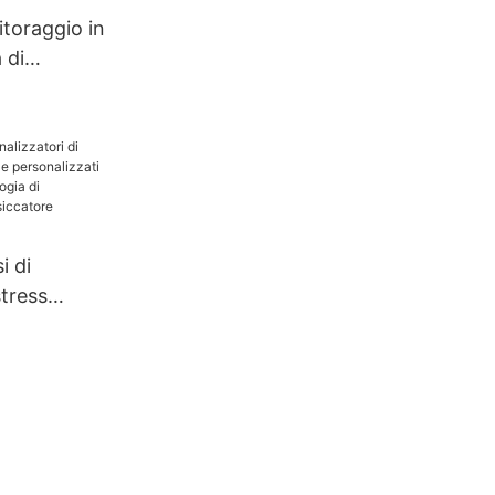
toraggio in
 di
i di
stress
ti e
che
cnologia di
one |
hanghua