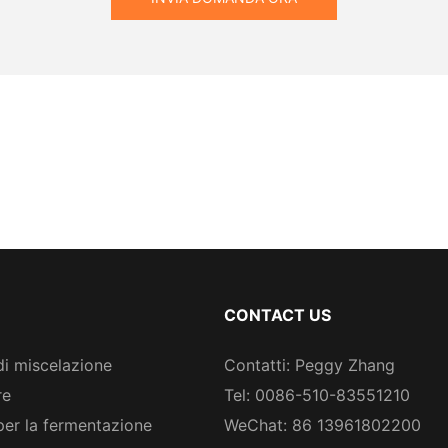
CONTACT US
di miscelazione
Contatti: Peggy Zhang
re
Tel: 0086-510-83551210
per la fermentazione
WeChat: 86 13961802200