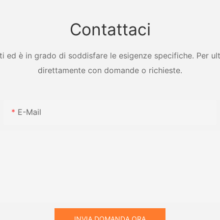
con lame
e dello s
Dryer
Contattaci
ed è in grado di soddisfare le esigenze specifiche. Per ulter
direttamente con domande o richieste.
E-Mail
INVIA DOMANDA ORA