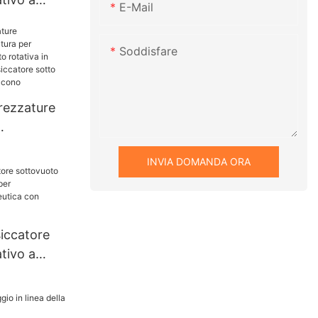
E-Mail
alta qualità
Soddisfare
ssiccatore
tivo a
rezzature
r
INVIA DOMANDA ORA
otto vuoto
aio
siccatore
ativo a
iccatore
tivo a
 l'industria
on
ico