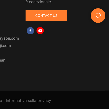
è eccezionale.
CONTACT US
ayaoji.com
ji.com
han,
to
|
Informativa
sulla privacy