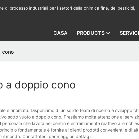
 di processo industriali per i settori della chimica fine, dei pesticidi,
CASA
PRODUCTS
SERVIC
o cono
to a doppio cono
le e rinomata. Disponiamo di un solido team di ricerca e sviluppo ch
tivo sotto vuoto a doppio cono. Prestiamo molta attenzione al servizio 
personale che lavora nel centro è estremamente reattivo alle richiest
rincipio fondamentale è fornire ai clienti prodotti convenienti e di alt
o il mondo. Contattateci per maggiori dettagli.