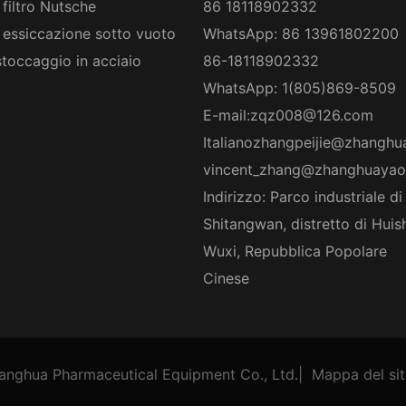
 filtro Nutsche
86 18118902332
 essiccazione sotto vuoto
WhatsApp: 86 13961802200
stoccaggio in acciaio
86-18118902332
WhatsApp: 1(805)869-8509
E-mail:
zqz008@126.com
Italiano
zhangpeijie@zhanghu
vincent_zhang@zhanghuayao
Indirizzo: Parco industriale di
Shitangwan, distretto di Huis
Wuxi, Repubblica Popolare
Cinese
anghua Pharmaceutical Equipment Co., Ltd.
|
Mappa del si