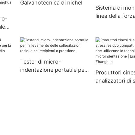
Galvanotecnica di nichel
ore
medicina/cibo/industria
Sistema di moni
Essiccatore sottovuoto
linea della forza
cro-
rotativo a doppio cono
precarico
le
azione
hua
Tester di micro-
indentazione portatile per
Produttori cines
il rilevamento delle
analizzatori di 
sollecitazioni residue nei
residuo compat
recipienti a pressione
personalizzati 
utilizzano la te
ess -
microindentazi
Essiccatore Z