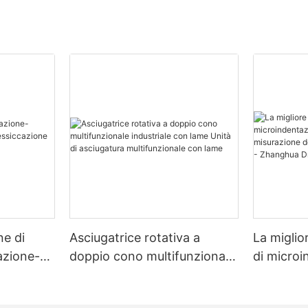
ne di
Asciugatrice rotativa a
La miglio
zazione-
doppio cono multifunzionale
di micro
zione
industriale con lame Unità di
multimate
asciugatura multifunzionale
misurazio