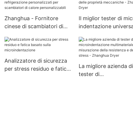
farmaceutica Essiccatore
inossidabile Essiccat
sottovuoto rotante a
sottovuoto rotativo a
Zhanghua - Fornitore
Il miglior tester di mi
doppio cono
doppio cono
cinese di scambiatori di
indentazione universa
calore a tubi di
portatile per la valut
refrigerazione
delle proprietà
personalizzati per
meccaniche - Zhang
scambiatori di calore
Dryer
Analizzatore di sicurezza
La migliore azienda di
personalizzabili
per stress residuo e fatica
tester di
basato sulla
microindentazione
microindentazione
multimateriale per la
misurazione della
resistenza e dello str
Zhanghua Dryer