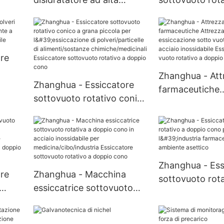
uoto
velocità per polvere,
doppio cono di 
macchina per l'estrazione
per l'industria
oto
di caffè, latte, proteine ​​del
farmaceutica E
no
siero del latte, essiccatore
sottovuoto rota
re
sottovuoto rotativo a
doppio cono
Zhanghua - Att
doppio cono
oto
Zhanghua - Essiccatore
farmaceutiche
o in
sottovuoto rotativo conico
Attrezzatura pe
a grana piccola per
essiccazione s
l'essiccazione di
rotativa in acci
polveri/particelle di
inossidabile Es
alimenti/sostanze
sotto vuoto rot
Zhanghua - Ess
chimiche/medicinali
doppio cono
re
Zhanghua - Macchina
sottovuoto rota
Essiccatore sottovuoto
essiccatrice sottovuoto
doppio cono per
rotativo a doppio cono
o
rotativa a doppio cono in
farmaceutica c
acciaio inossidabile per
ambiente asett