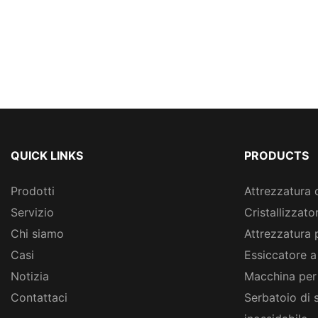
QUICK LINKS
PRODUCTS
Prodotti
Attrezzatura 
Servizio
Cristallizzato
Chi siamo
Attrezzatura 
Casi
Essiccatore a
Notizia
Macchina per
Contattaci
Serbatoio di 