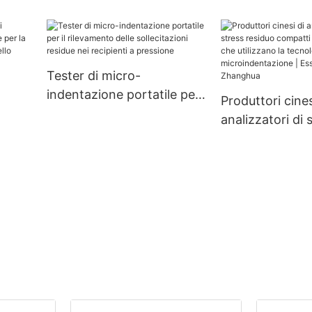
azione
hua
Tester di micro-
indentazione portatile per
Produttori cines
il rilevamento delle
analizzatori di 
sollecitazioni residue nei
residuo compat
recipienti a pressione
personalizzati 
utilizzano la te
ess -
microindentazi
Essiccatore Z