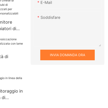
E-Mail
 l'industria
ltro
tsche
Soddisfare
nitore
iatori di
per
calore
INVIA DOMANDA ORA
tà di
 con lame
hanghua1
toraggio in
 di