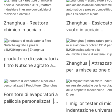
farmaceutico
nell'industria farmace
Forno sottovuoto
Zhanghua - Reattore
Zhanghua - Essiccato
chimico in acciaio
vuoto in acciaio
inossidabile 316L, reattore
inossidabile
industriale in esano con
completamente
caldaia di reazione a
automatico a prezzo
camicia
competitivo con pale
produttore di essiccatori a
Zhanghua | Attrezzat
Essiccatore a pale
filtro Nutsche agitato a
per la miscelazione di
prezzi all'ingrosso |
polveri ODM per
Zhanghua
l'essiccazione e la
deumidificazione di
Fornitore di evaporatori a
materiali in polvere
pellicola personalizzati |
Il miglior tester di mi
Produttore | Zhanghua
indentazione universa