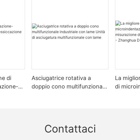
ne di
Asciugatrice rotativa a
La miglio
zazione-
doppio cono multifunzionale
di micro
zione
industriale con lame Unità di
multimate
asciugatura multifunzionale
misurazio
con lame
e dello s
Dryer
Contattaci