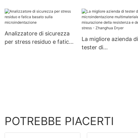
portatile per la valut
delle proprietà
meccaniche - Zhang
Dryer
Analizzatore di sicurezza
La migliore azienda di
per stress residuo e fatica
tester di
basato sulla
microindentazione
microindentazione
multimateriale per la
misurazione della
resistenza e dello str
Zhanghua Dryer
POTREBBE PIACERTI