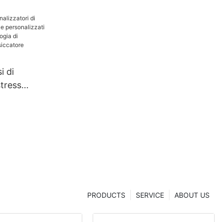
i di
stress
ti e
che
cnologia di
one |
hanghua
PRODUCTS
SERVICE
ABOUT US