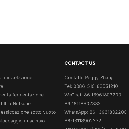
CONTACT US
di miscelazione
Contatti: Peggy Zhang
re
Tel: 0086-510-83551210
per la fermentazione
WeChat: 86 13961802200
 filtro Nutsche
86 18118902332
 essiccazione sotto vuoto
WhatsApp: 86 13961802200
stoccaggio in acciaio
86-18118902332