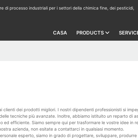
 di processo industriali per i settori della chimica fine, dei pesticidi,
CASA
PRODUCTS
SERVIC
i clienti dei prodotti migliori. I nostri dipendenti professionisti si im
delle tecniche più avanzate. Inoltre, abbiamo istituito un reparto di 
pido ed efficiente. Siamo sempre qui per trasformare le vostre idee in r
nostra azienda, non esitate a contattarci in qualsiasi momento.
ersonale esperto, siamo in grado di progettare, sviluppare, produrre e 