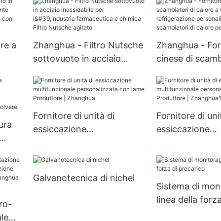
inossidabile per
utica
miscelatore, serbatoio di
farmaceutica Fi
fermentazione biologica
essiccatore Nu
re a
Zhanghua - Filtro Nutsche
Zhanghua - For
agitato
sottovuoto in acciaio
cinese di scamb
inossidabile per l'industria
calore a tubi di
farmaceutica e chimica
refrigerazione
Filtro Nutsche agitato
personalizzati 
scambiatori di 
Fornitore di unità di
Fornitore di uni
ura
personalizzabili
essiccazione
essiccazione
multifunzionale
multifunzionale
personalizzata con lame
personalizzata
Produttore | Zhanghua
Produttore | Z
Galvanotecnica di nichel
Sistema di moni
linea della forza
cro-
precarico
le