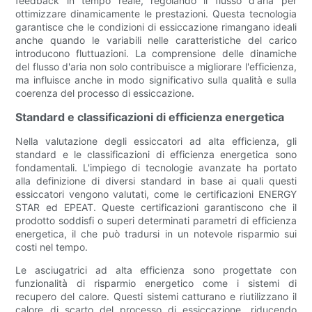
feedback in tempo reale, regolando il flusso d'aria per
ottimizzare dinamicamente le prestazioni. Questa tecnologia
garantisce che le condizioni di essiccazione rimangano ideali
anche quando le variabili nelle caratteristiche del carico
introducono fluttuazioni. La comprensione delle dinamiche
del flusso d'aria non solo contribuisce a migliorare l'efficienza,
ma influisce anche in modo significativo sulla qualità e sulla
coerenza del processo di essiccazione.
Standard e classificazioni di efficienza energetica
Nella valutazione degli essiccatori ad alta efficienza, gli
standard e le classificazioni di efficienza energetica sono
fondamentali. L'impiego di tecnologie avanzate ha portato
alla definizione di diversi standard in base ai quali questi
essiccatori vengono valutati, come le certificazioni ENERGY
STAR ed EPEAT. Queste certificazioni garantiscono che il
prodotto soddisfi o superi determinati parametri di efficienza
energetica, il che può tradursi in un notevole risparmio sui
costi nel tempo.
Le asciugatrici ad alta efficienza sono progettate con
funzionalità di risparmio energetico come i sistemi di
recupero del calore. Questi sistemi catturano e riutilizzano il
calore di scarto del processo di essiccazione, riducendo