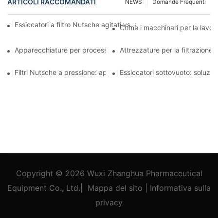
ARTICOLI RACCOMANDATI
NEWS
Domande Frequenti
Essiccatori a filtro Nutsche agitati vs. altri metodi di essiccazio
Come i macchinari per la lavora
Apparecchiature per processi industriali: innovazioni che plasma
Attrezzature per la filtrazione 
Filtri Nutsche a pressione: applicazioni nell'industria chimica e a
Essiccatori sottovuoto: soluzioni
Copyright © 2026
Wuxi Zhanghua Pharmaceutical
Equipment Co., Ltd.
|
Mappa del sito
|
Informativa
sulla
privacy