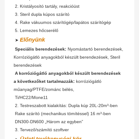
 2. Kristályosító tartály, reakcióüst
 3. Steril dupla kúpos szárító
 4. Rake vákuumos szárítógép/lapátos szárítógép
 5. Lemezes hőcserélő
Előnyünk
 ➤ 
Speciális berendezések:
 Nyomástartó berendezések, 
Korróziógátló anyagokból készült berendezések, Steril 
berendezések
A korróziógátló anyagokból készült berendezések 
a következőket tartalmazzák:
 korróziógátló 
műanyag/PTFE/zománc bélés,
 Ti/HC22/Mone11
 2. Testreszabott kialakítás: Dupla kúp 20L-20m³-ben
 Rake szárító (mechanikus tömítéssel) 16 m³-ben
 DN300-DN600 „Három az egyben”
 3. Tervező/számító szoftver
Üzleti
tevékenységi kör