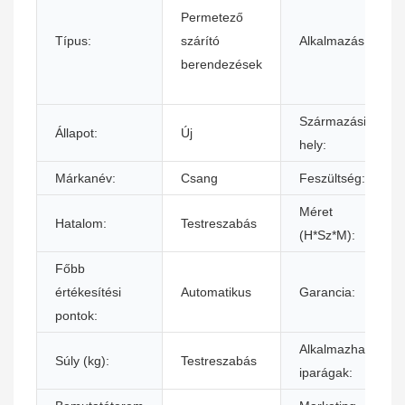
Permetező
Típus:
szárító
Alkalmazás:
berendezések
Származási
Állapot:
Új
hely:
Márkanév:
Csang
Feszültség:
Méret
Hatalom:
Testreszabás
(H*Sz*M):
Főbb
értékesítési
Automatikus
Garancia:
pontok:
Alkalmazható
Súly (kg):
Testreszabás
iparágak: