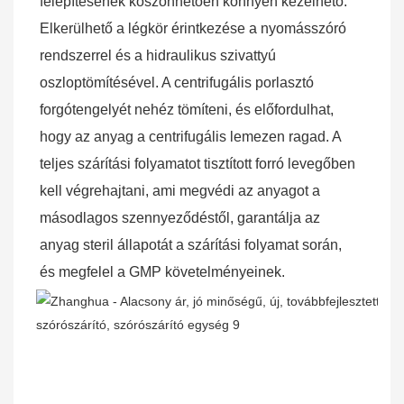
felépítésének köszönhetően könnyen kezelhető. 
Elkerülhető a légkör érintkezése a nyomásszóró 
rendszerrel és a hidraulikus szivattyú 
oszloptömítésével. A centrifugális porlasztó 
forgótengelyét nehéz tömíteni, és előfordulhat, 
hogy az anyag a centrifugális lemezen ragad. A 
teljes szárítási folyamatot tisztított forró levegőben 
kell végrehajtani, ami megvédi az anyagot a 
másodlagos szennyeződéstől, garantálja az 
anyag steril állapotát a szárítási folyamat során, 
és megfelel a GMP követelményeinek.