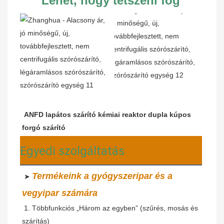
Lehet, hogy tetszeni fog
ANFD lapátos szárító kémiai reaktor dupla kúpos 
forgó szárító
Egyedi szolgáltatás
Termékeink a gyógyszeripar és a 
 ➤ 
vegyipar számára
 1. Többfunkciós „Három az egyben” (szűrés, mosás és 
szárítás)