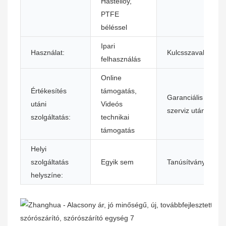
Hastelloy,
PTFE
béléssel
Ipari
Használat:
Kulcsszavak:
felhasználás
Online
Értékesítés
támogatás,
Garanciális
utáni
Videós
szerviz után:
szolgáltatás:
technikai
támogatás
Helyi
szolgáltatás
Egyik sem
Tanúsítvány:
helyszíne: