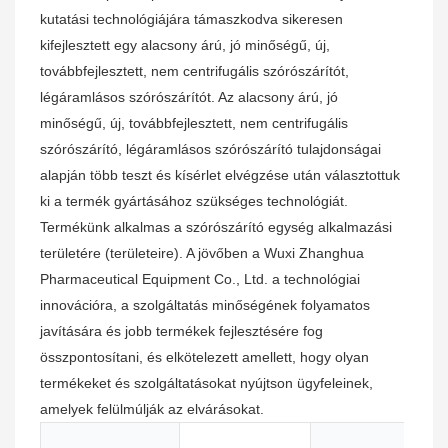
kutatási technológiájára támaszkodva sikeresen
kifejlesztett egy alacsony árú, jó minőségű, új,
továbbfejlesztett, nem centrifugális szórószárítót,
légáramlásos szórószárítót. Az alacsony árú, jó
minőségű, új, továbbfejlesztett, nem centrifugális
szórószárító, légáramlásos szórószárító tulajdonságai
alapján több teszt és kísérlet elvégzése után választottuk
ki a termék gyártásához szükséges technológiát.
Termékünk alkalmas a szórószárító egység alkalmazási
területére (területeire). A jövőben a Wuxi Zhanghua
Pharmaceutical Equipment Co., Ltd. a technológiai
innovációra, a szolgáltatás minőségének folyamatos
javítására és jobb termékek fejlesztésére fog
összpontosítani, és elkötelezett amellett, hogy olyan
termékeket és szolgáltatásokat nyújtson ügyfeleinek,
amelyek felülmúlják az elvárásokat.