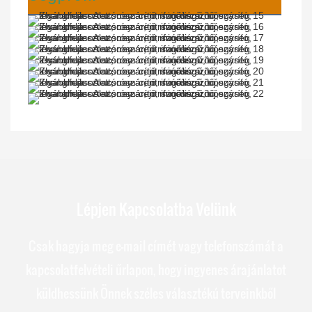
Lépjen Kapcsolatba Velünk
Csak hagyja meg e-mail címét vagy telefonszámát a
kapcsolatfelvételi űrlapon, hogy ingyenes árajánlatot
küldhessünk Önnek széles választékú terveinkből