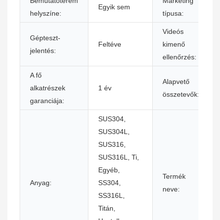
Bemutatóterem
Marketing
Egyik sem
helyszíne:
típusa:
Videós
Gépteszt-
Feltéve
kimenő
jelentés:
ellenőrzés:
A fő
Alapvető
alkatrészek
1 év
összetevők:
garanciája:
SUS304,
SUS304L,
SUS316,
SUS316L, Ti,
Egyéb,
Termék
Anyag:
SS304,
neve:
SS316L,
Titán,