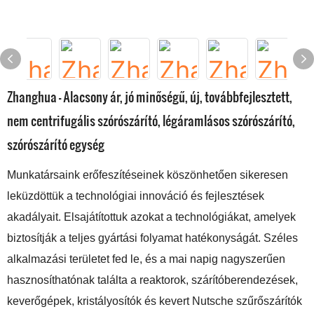
Zhanghua - Alacsony ár, jó minőségű, új, továbbfejlesztett,
nem centrifugális szórószárító, légáramlásos szórószárító,
szórószárító egység
Munkatársaink erőfeszítéseinek köszönhetően sikeresen
leküzdöttük a technológiai innováció és fejlesztések
akadályait. Elsajátítottuk azokat a technológiákat, amelyek
biztosítják a teljes gyártási folyamat hatékonyságát. Széles
alkalmazási területet fed le, és a mai napig nagyszerűen
hasznosíthatónak találta a reaktorok, szárítóberendezések,
keverőgépek, kristályosítók és kevert Nutsche szűrőszárítók