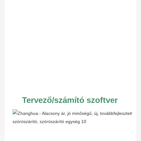
Tervező/számító szoftver