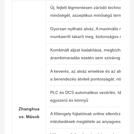
Új, fejlett légmentesen záródó technológia
minőségét, aszeptikus minőségű termékek 
Gyorsan nyitható alváz, A maximális méret
munkaerőt takarít meg, biztonságos működ
Kombinált aljzat kialakítása, megbízhatóbb 
áramkimaradás esetén sem szivárog
A keverés, az alváz emelése és az alváz re
a berendezés átviteli pontosságát, növeli a
PLC és DCS automatikus vezérlés, Időt és 
egyszerű és könnyű
Zhanghua
A főtengely fújtatóinak online ellenőrzése, a
vs. Mások
intézkedések megtétele az anyagveszteség