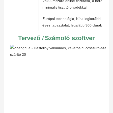
Vákuumszűrő online tisztítása, a berendezés
minimális tisztítófolyadékkal
Európai technológia, Kína legkorábbi három
éves
tapasztalat, legalább
300 darab
készül
Tervező /
Számoló szoftver