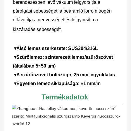
berendezésben lévő vákuum felgyorsítja a 
párolgási sebességet; a beáramló forró nitrogén 
eltávolítja a nedvességet és felgyorsítja a 
kiszáradás sebességét.
▾Alsó lemez szerkezete: SUS304/316L
 ▾Szűrőlemez: szinterezett lemez/szűrőszövet 
(általában 5~50 µm)
 ▾A szűrőszövet holtszöge: 25 mm, egyoldalas
 ▾Egyetlen lemez síklapúsága: ±1 mm/m
Termékadatok