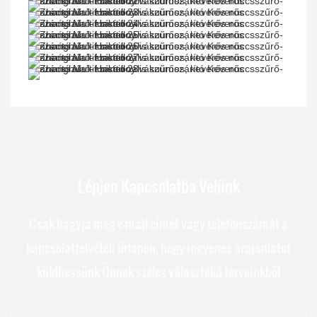
Lépjen Kapcsolatba Velünk
Csak hagyja meg e-mail címét vagy telefonszámát a
kapcsolatfelvételi űrlapon, hogy ingyenes árajánlatot
küldhessünk Önnek széles választékú terveinkből