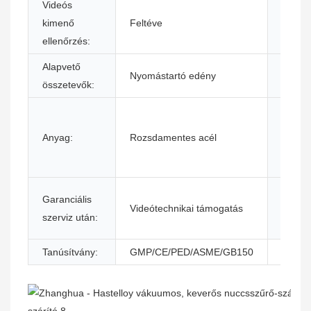
Videós
A fő
kimenő
Feltéve
alkatr
ellenőrzés:
garanc
Alapvető
Nyomástartó edény
Termé
összetevők:
Értéke
utáni
Anyag:
Rozsdamentes acél
szolgá
nyújtá
Helyi
Garanciális
Videótechnikai támogatás
szolgá
szerviz után:
helysz
Tanúsítvány:
GMP/CE/PED/ASME/GB150