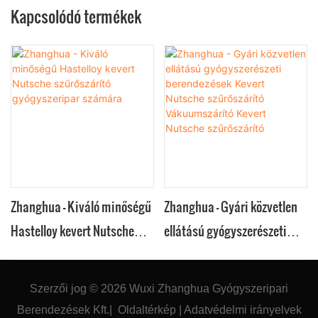
Kapcsolódó termékek
Zhanghua - Kiváló minőségű
Zhanghua - Gyári közvetlen
Hastelloy kevert Nutsche
ellátású gyógyszerészeti
szűrőszárító gyógyszeripar
berendezések Kevert
számára
Nutsche szűrőszárító
Szerzői jog © 2026
Wuxi Zhanghua Gyógyszeripari
Vákuumszárító Kevert
Berendezések Kft.
|
Oldaltérkép
|
Adatvédelmi
irányelvek