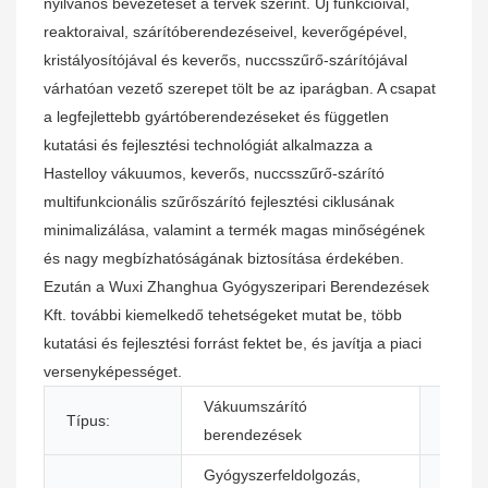
nyilvános bevezetését a tervek szerint. Új funkcióival,
reaktoraival, szárítóberendezéseivel, keverőgépével,
kristályosítójával és keverős, nuccsszűrő-szárítójával
várhatóan vezető szerepet tölt be az iparágban. A csapat
a legfejlettebb gyártóberendezéseket és független
kutatási és fejlesztési technológiát alkalmazza a
Hastelloy vákuumos, keverős, nuccsszűrő-szárító
multifunkcionális szűrőszárító fejlesztési ciklusának
minimalizálása, valamint a termék magas minőségének
és nagy megbízhatóságának biztosítása érdekében.
Ezután a Wuxi Zhanghua Gyógyszeripari Berendezések
Kft. további kiemelkedő tehetségeket mutat be, több
kutatási és fejlesztési forrást fektet be, és javítja a piaci
versenyképességet.
Vákuumszárító
Szárít
Típus:
berendezések
kapaci
Gyógyszerfeldolgozás,