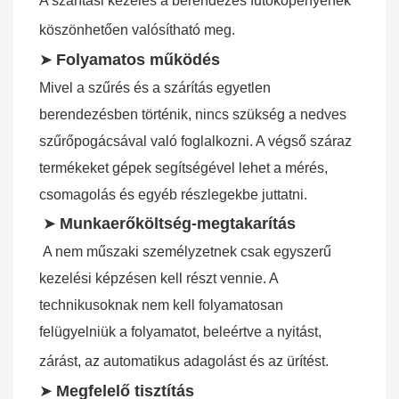
A szárítási kezelés a berendezés fűtőköpenyének 
köszönhetően valósítható meg.
➤
Folyamatos működés
Mivel a szűrés és a szárítás egyetlen 
berendezésben történik, nincs szükség a nedves 
szűrőpogácsával való foglalkozni. A végső száraz 
termékeket gépek segítségével lehet a mérés, 
csomagolás és egyéb részlegekbe juttatni.
➤
Munkaerőköltség-megtakarítás
A nem műszaki személyzetnek csak egyszerű 
kezelési képzésen kell részt vennie. A 
technikusoknak nem kell folyamatosan 
felügyelniük a folyamatot, beleértve a nyitást, 
zárást, az automatikus adagolást és az ürítést.
➤
Megfelelő tisztítás