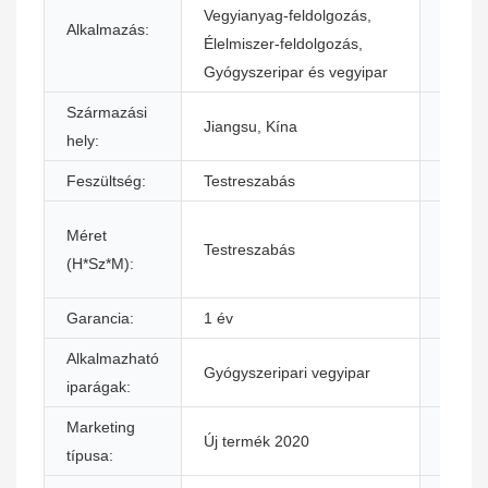
Vegyianyag-feldolgozás,
Alkalmazás:
Állapot
Élelmiszer-feldolgozás,
Gyógyszeripar és vegyipar
Származási
Jiangsu, Kína
Márka
hely:
Feszültség:
Testreszabás
Hatal
Főbb
Méret
Testreszabás
értéke
(H*Sz*M):
pontok
Garancia:
1 év
Súly (k
Alkalmazható
Bemut
Gyógyszeripari vegyipar
iparágak:
helysz
Marketing
Géptes
Új termék 2020
típusa:
jelenté