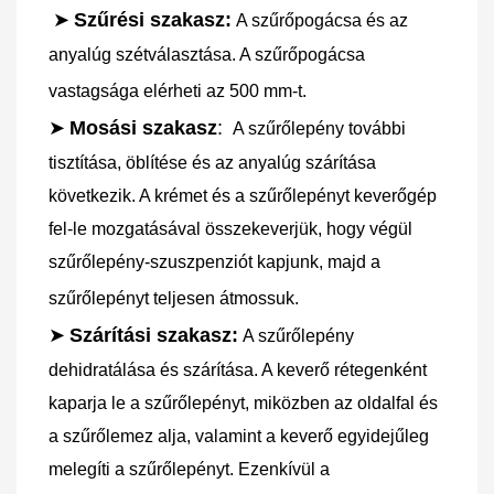
➤
Szűrési szakasz:
A szűrőpogácsa és az 
anyalúg szétválasztása. A szűrőpogácsa 
vastagsága elérheti az 500 mm-t.
➤
Mosási szakasz
: 
A szűrőlepény további 
tisztítása, öblítése és az anyalúg szárítása 
következik. A krémet és a szűrőlepényt keverőgép 
fel-le mozgatásával összekeverjük, hogy végül 
szűrőlepény-szuszpenziót kapjunk, majd a 
szűrőlepényt teljesen átmossuk.
➤
Szárítási szakasz:
A szűrőlepény 
dehidratálása és szárítása. A keverő rétegenként 
kaparja le a szűrőlepényt, miközben az oldalfal és 
a szűrőlemez alja, valamint a keverő egyidejűleg 
melegíti a szűrőlepényt. Ezenkívül a 