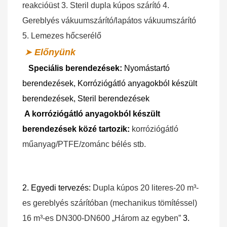
reakcióüst 3. Steril dupla kúpos szárító 4. 
Gereblyés vákuumszárító/lapátos 
vákuumszárító
5. Lemezes hőcserélő
➤
Előnyünk
Speciális berendezések:
Nyomástartó 
berendezések, Korróziógátló anyagokból készült 
berendezések, Steril berendezések
A korróziógátló anyagokból készült 
berendezések közé tartozik:
 korróziógátló 
műanyag/PTFE/zománc bélés stb.
2. Egyedi tervezés:
 Dupla kúpos 20 literes-20 m³-
es gereblyés szárítóban (mechanikus tömítéssel) 
16 m³-es DN300-DN600 „Három az egyben” 
3. 