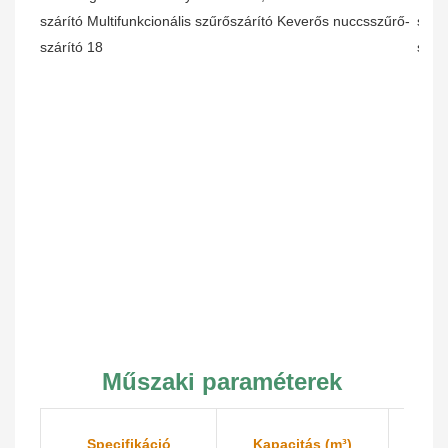
Műszaki paraméterek
Specifikáció
Kapacitás (m³)
Szűr