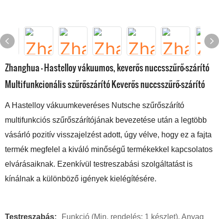
Zhanghua - Hastelloy vákuumos, keverős nuccsszűrő-szárító
Multifunkcionális szűrőszárító Keverős nuccsszűrő-szárító
A Hastelloy vákuumkeveréses Nutsche szűrőszárító
multifunkciós szűrőszárítójának bevezetése után a legtöbb
vásárló pozitív visszajelzést adott, úgy vélve, hogy ez a fajta
termék megfelel a kiváló minőségű termékekkel kapcsolatos
elvárásaiknak. Ezenkívül testreszabási szolgáltatást is
kínálnak a különböző igények kielégítésére.
Testreszabás:
Funkció (Min. rendelés: 1 készlet), Anyag