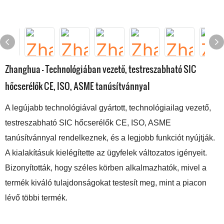
Zhanghua - Technológiában vezető, testreszabható SIC
hőcserélők CE, ISO, ASME tanúsítvánnyal
A legújabb technológiával gyártott, technológiailag vezető,
testreszabható SIC hőcserélők CE, ISO, ASME
tanúsítvánnyal rendelkeznek, és a legjobb funkciót nyújtják.
A kialakításuk kielégítette az ügyfelek változatos igényeit.
Bizonyították, hogy széles körben alkalmazhatók, mivel a
termék kiváló tulajdonságokat testesít meg, mint a piacon
lévő többi termék.