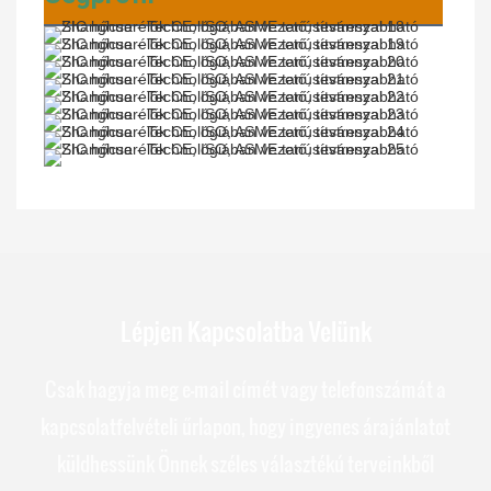
Lépjen Kapcsolatba Velünk
Csak hagyja meg e-mail címét vagy telefonszámát a
kapcsolatfelvételi űrlapon, hogy ingyenes árajánlatot
küldhessünk Önnek széles választékú terveinkből