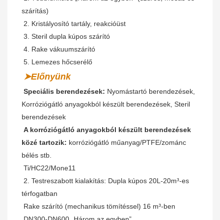
szárítás)
2. Kristályosító tartály, reakcióüst
3. Steril dupla kúpos szárító
4. Rake vákuumszárító
5. Lemezes hőcserélő
➤Előnyünk
Speciális berendezések:
 Nyomástartó berendezések, 
Korróziógátló anyagokból készült berendezések, Steril 
berendezések
A korróziógátló anyagokból készült berendezések 
közé tartozik:
 korróziógátló műanyag/PTFE/zománc 
bélés stb.
 Ti/HC22/Mone11
2. Testreszabott kialakítás: Dupla kúpos 20L-20m³-es 
térfogatban
Rake szárító (mechanikus tömítéssel) 16 m³-ben
DN300-DN600 „Három az egyben”