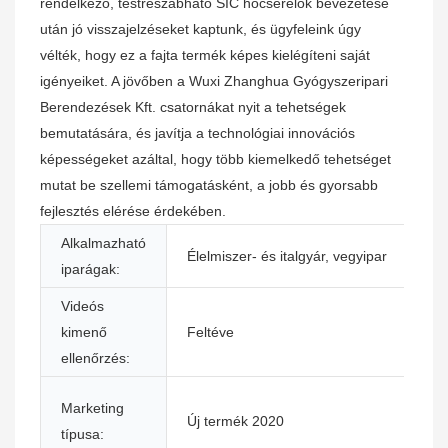
rendelkező, testreszabható SIC hőcserélők bevezetése
után jó visszajelzéseket kaptunk, és ügyfeleink úgy
vélték, hogy ez a fajta termék képes kielégíteni saját
igényeiket. A jövőben a Wuxi Zhanghua Gyógyszeripari
Berendezések Kft. csatornákat nyit a tehetségek
bemutatására, és javítja a technológiai innovációs
képességeket azáltal, hogy több kiemelkedő tehetséget
mutat be szellemi támogatásként, a jobb és gyorsabb
fejlesztés elérése érdekében.
Alkalmazható
B
Élelmiszer- és italgyár, vegyipar
iparágak:
h
Videós
G
kimenő
Feltéve
je
ellenőrzés:
A 
Marketing
Új termék 2020
a
típusa:
g