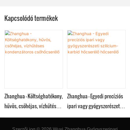
Kapcsolódó termékek
Zhanghua - Költséghatékony,
Zhanghua - Egyedi precíziós
hűvös, csőhéjas, vízhűtéses
ipari vagy gyógyszerészeti
kondenzátoros csőhőcserélő
szilícium-karbid hőcserélő
hőcserélő
Szerzői jog © 2026
Wuxi Zhanghua Gyógyszeripari