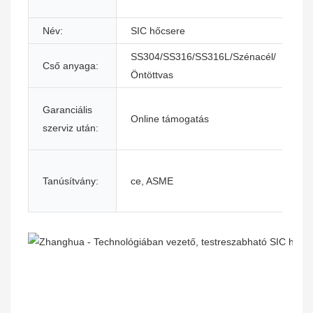
Név:
SIC hőcsere
A
SS304/SS316/SS316L/Szénacél/
Cső anyaga:
J
Öntöttvas
H
Garanciális
Online támogatás
s
szerviz után:
h
É
Tanúsítvány:
ce, ASME
u
s