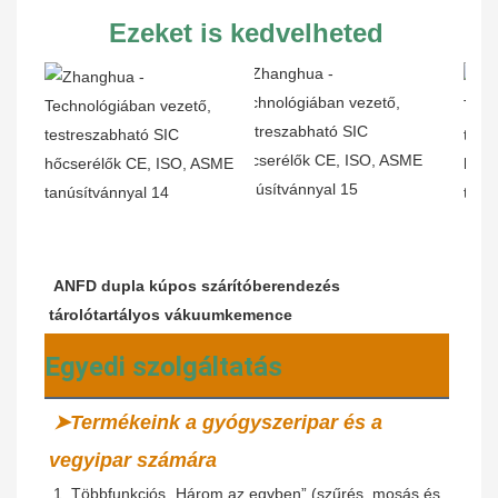
Ezeket is kedvelheted
ANFD dupla kúpos szárítóberendezés 
tárolótartályos vákuumkemence
Egyedi szolgáltatás
➤Termékeink a gyógyszeripar és a 
vegyipar számára
 1. Többfunkciós „Három az egyben” (szűrés, mosás és 