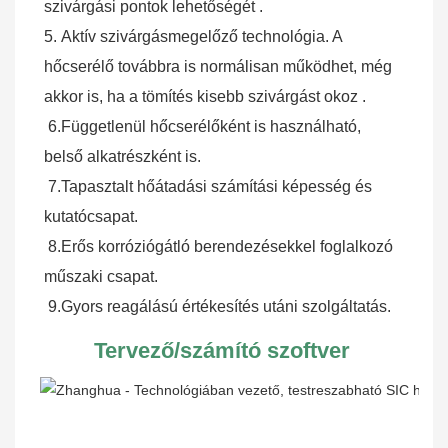
szivárgási pontok lehetőségét
 .
5.
Aktív szivárgásmegelőző technológia. A 
hőcserélő továbbra is normálisan működhet, még 
akkor is, ha a tömítés kisebb szivárgást okoz
.
6.
Függetlenül hőcserélőként is használható, 
belső alkatrészként is.
7.
Tapasztalt hőátadási számítási képesség és 
kutatócsapat.
8.
Erős korróziógátló berendezésekkel foglalkozó 
műszaki csapat.
9.
Gyors reagálású értékesítés utáni szolgáltatás.
Tervező/számító szoftver