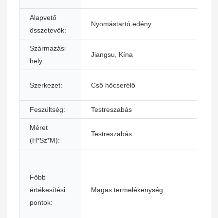
Alapvető
Nyomástartó edény
Ál
összetevők:
Származási
Jiangsu, Kína
M
hely:
M
Szerkezet:
Cső hőcserélő
ü
Feszültség:
Testreszabás
S
Méret
Testreszabás
G
(H*Sz*M):
Főbb
értékesítési
Magas termelékenység
A
pontok: