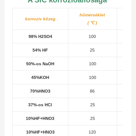
hőmérséklet
ko
korrozív közeg
(
℃
)
98% H2SO4
100
54% HF
25
50%-os NaOH
100
45%KOH
100
70%HNO3
86
37%-os HCl
25
10%HF+HNO3
25
10%HF+HNO3
120