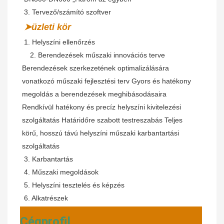
3. Tervező/számító szoftver
➤üzleti kör
 1. Helyszíni ellenőrzés
   2. 
Berendezések műszaki innovációs terve 
Berendezések szerkezetének optimalizálására 
vonatkozó műszaki fejlesztési terv Gyors és hatékony 
megoldás a berendezések meghibásodásaira 
Rendkívül hatékony és precíz helyszíni kivitelezési 
szolgáltatás Határidőre szabott testreszabás Teljes 
körű, hosszú távú helyszíni műszaki karbantartási 
szolgáltatás
3. Karbantartás
4. Műszaki megoldások
5. Helyszíni tesztelés és képzés
6. Alkatrészek
Cégprofil