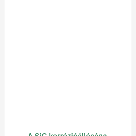
A SiC korrózióállósága