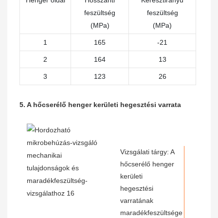
Henger oldal
Hosszanti
Keresztirányú
feszültség
feszültség
(MPa)
(MPa)
1
165
-21
2
164
13
3
123
26
5. A hőcserélő henger kerületi hegesztési varrata
Vizsgálati tárgy: A
hőcserélő henger
kerületi
hegesztési
varratának
maradékfeszültsége