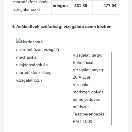
átlagos
261.88
477.04
4. Acélcsövek szilárdsági vizsgálata üzem közben
Vizsgálati tárgy:
Behúzócső
Vizsgálati anyag:
20 # acél
Vizsgálati
módszer: golyós
bemélyedéses
módszer
Tesztberendezés:
PMT-1000