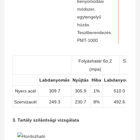
benyomódási
módszer,
egytengelyű
húzás
Tesztberendezés:
PMT-1000
Folyáshatár 6o,2
Szakítós
(mpa)
(
Labdanyomás
Nyújtás
Hiba
Labdanyomás
N
Nyers acél
309.7
305.9
1%
510.0
Szervizacél
249.3
230.7
8%
492.6
3. Tartály szilárdsági vizsgálata