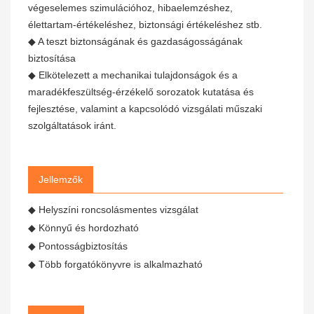
végeselemes szimulációhoz, hibaelemzéshez,
élettartam-értékeléshez, biztonsági értékeléshez stb.
◆ A teszt biztonságának és gazdaságosságának
biztosítása
◆ Elkötelezett a mechanikai tulajdonságok és a
maradékfeszültség-érzékelő sorozatok kutatása és
fejlesztése, valamint a kapcsolódó vizsgálati műszaki
szolgáltatások iránt.
Jellemzők
◆ Helyszíni roncsolásmentes vizsgálat
◆ Könnyű és hordozható
◆ Pontosságbiztosítás
◆ Több forgatókönyvre is alkalmazható