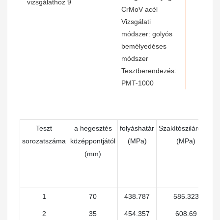
CrMoV acél
Vizsgálati
módszer: golyós
bemélyedéses
módszer
Tesztberendezés:
PMT-1000
Teszt
a hegesztés
folyáshatár
Szakítószilárdság
sorozatszáma
középpontjától
(MPa)
(MPa)
(mm)
1
70
438.787
585.323
2
35
454.357
608.69