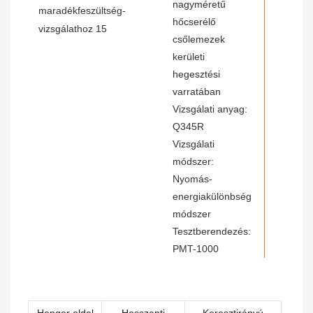
nagyméretű
hőcserélő
csőlemezek
kerületi
hegesztési
varratában
Vizsgálati anyag:
Q345R
Vizsgálati
módszer:
Nyomás-
energiakülönbség
módszer
Tesztberendezés:
PMT-1000