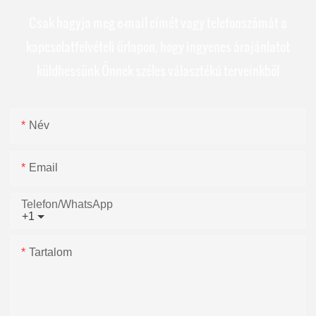
Csak hagyja meg e-mail címét vagy telefonszámát a
kapcsolatfelvételi űrlapon, hogy ingyenes árajánlatot
küldhessünk Önnek széles választékú terveinkből
Név
Email
Telefon/WhatsApp
+1
Tartalom