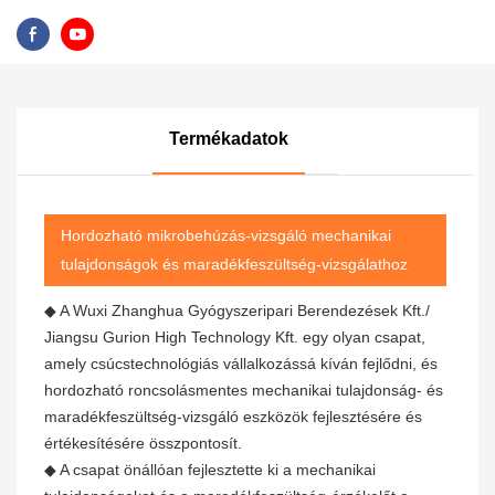
Termékadatok
Hordozható mikrobehúzás-vizsgáló mechanikai
tulajdonságok és maradékfeszültség-vizsgálathoz
◆ A Wuxi Zhanghua Gyógyszeripari Berendezések Kft./
Jiangsu Gurion High Technology Kft. egy olyan csapat,
amely csúcstechnológiás vállalkozássá kíván fejlődni, és
hordozható roncsolásmentes mechanikai tulajdonság- és
maradékfeszültség-vizsgáló eszközök fejlesztésére és
értékesítésére összpontosít.
◆ A csapat önállóan fejlesztette ki a mechanikai