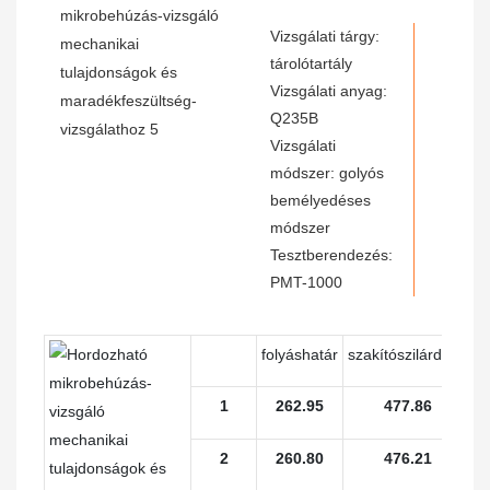
Vizsgálati tárgy:
tárolótartály
Vizsgálati anyag:
Q235B
Vizsgálati
módszer: golyós
bemélyedéses
módszer
Tesztberendezés:
PMT-1000
folyáshatár
szakítószilárdság
1
262.95
477.86
2
260.80
476.21