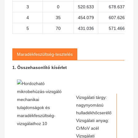
3
0
520.633
678.637
4
35
454.079
607.626
5
70
431.036
571.466
Maradékfeszültség-tesztelés
1. Összehasonlító kísérlet
Vizsgálati tárgy:
nagynyomású
hulladékhőcserélő
Vizsgálati anyag:
CrMoV acél
Vizsgálati