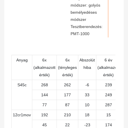
módszer: golyós
bemélyedéses
módszer
Tesztberendezés:
PMT-1000
Anyag
6x
6x
Abszolút
6 év
(alkalmazott
(tényleges
hiba
(alkalmazott
(té
érték)
érték)
érték)
é
S45c
268
262
-6
239
144
177
33
249
77
87
10
287
12cr1mov
192
210
18
15
45
22
-23
174