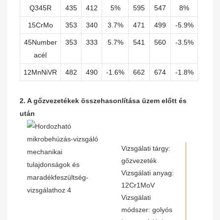
Q345R
435
412
5%
595
547
8%
15CrMo
353
340
3.7%
471
499
-5.9%
45Number
353
333
5.7%
541
560
-3.5%
acél
12MnNiVR
482
490
-1.6%
662
674
-1.8%
2. A gőzvezetékek összehasonlítása üzem előtt és
után
Vizsgálati tárgy:
gőzvezeték
Vizsgálati anyag:
12Cr1MoV
Vizsgálati
módszer: golyós