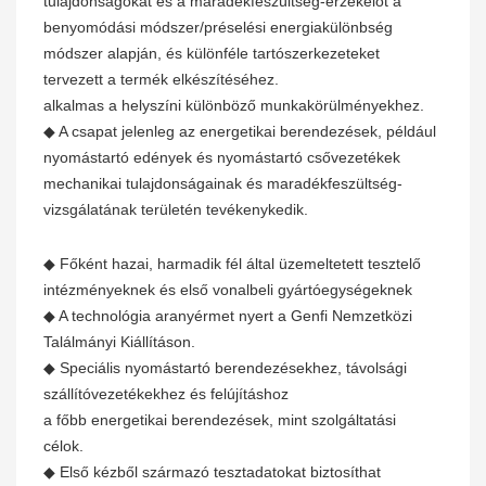
tulajdonságokat és a maradékfeszültség-érzékelőt a
benyomódási módszer/préselési energiakülönbség
módszer alapján, és különféle tartószerkezeteket
tervezett a termék elkészítéséhez.
alkalmas a helyszíni különböző munkakörülményekhez.
◆ A csapat jelenleg az energetikai berendezések, például
nyomástartó edények és nyomástartó csővezetékek
mechanikai tulajdonságainak és maradékfeszültség-
vizsgálatának területén tevékenykedik.
◆ Főként hazai, harmadik fél által üzemeltetett tesztelő
intézményeknek és első vonalbeli gyártóegységeknek
◆ A technológia aranyérmet nyert a Genfi Nemzetközi
Találmányi Kiállításon.
◆ Speciális nyomástartó berendezésekhez, távolsági
szállítóvezetékekhez és felújításhoz
a főbb energetikai berendezések, mint szolgáltatási
célok.
◆ Első kézből származó tesztadatokat biztosíthat