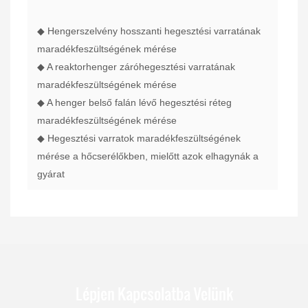
◆ Hengerszelvény hosszanti hegesztési varratának
maradékfeszültségének mérése
◆ A reaktorhenger záróhegesztési varratának
maradékfeszültségének mérése
◆ A henger belső falán lévő hegesztési réteg
maradékfeszültségének mérése
◆ Hegesztési varratok maradékfeszültségének
mérése a hőcserélőkben, mielőtt azok elhagynák a
gyárat
Lépjen Kapcsolatba Velünk