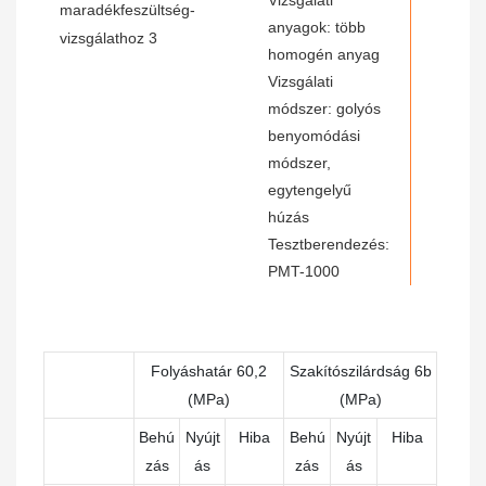
Vizsgálati
anyagok: több
homogén anyag
Vizsgálati
módszer: golyós
benyomódási
módszer,
egytengelyű
húzás
Tesztberendezés:
PMT-1000
Folyáshatár 60,2
Szakítószilárdság 6b
(MPa)
(MPa)
Behú
Nyújt
Hiba
Behú
Nyújt
Hiba
zás
ás
zás
ás