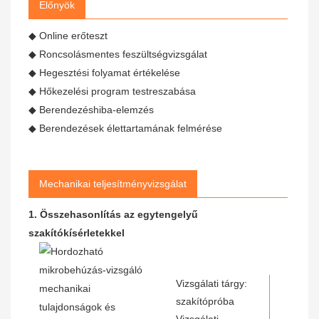
Előnyök
◆ Online erőteszt
◆ Roncsolásmentes feszültségvizsgálat
◆ Hegesztési folyamat értékelése
◆ Hőkezelési program testreszabása
◆ Berendezéshiba-elemzés
◆ Berendezések élettartamának felmérése
Mechanikai teljesítményvizsgálat
1. Összehasonlítás az egytengelyű
szakítókísérletekkel
Vizsgálati tárgy:
szakítópróba