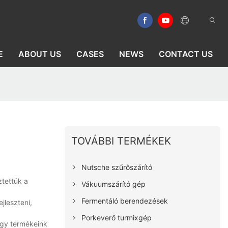
E
ABOUT US
CASES
NEWS
CONTACT US
TOVÁBBI TERMÉKEK
Nutsche szűrőszárító
ztettük a
Vákuumszárító gép
Fermentáló berendezések
jleszteni,
Porkeverő turmixgép
hogy termékeink