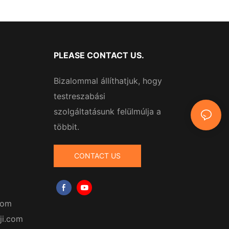
PLEASE CONTACT US.
Bizalommal állíthatjuk, hogy
testreszabási
szolgáltatásunk felülmúlja a
többit.
CONTACT US
com
ji.com