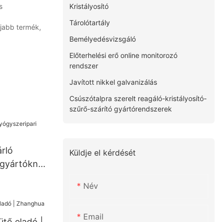
Kristályosító
s
Tárolótartály
újabb termék,
Bemélyedésvizsgáló
Előterhelési erő online monitorozó
rendszer
Javított nikkel galvanizálás
Csúszótalpra szerelt reagáló-kristályosító-
szűrő-szárító gyártórendszerek
rló
Küldje el kérdését
 gyártóknak
Név
Email
tő eladó |