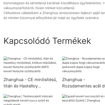
biztonságban és sértetlenül kerülnek kiszállításra ügyfeleinkhez
vákuumszárítónkról, hívjon minket közvetlenül.
Céltudatos vállalatként a Zhanghua rendszeresen fejleszt saját t
és minden bizonnyal előnyökkel jár majd az ügyfelek számára.
Kapcsolódó Termékek
Zhanghua - CE minősítésű,
Zhanghua -
titán és Hastelloy
Rozsdamentes acél d
minősítésű, kritikus
kúpos forgó
működésű, kevert Nutsche
vákuumszárító porke
szűrőszárító ANFD kevert
dupla kúpos forgó