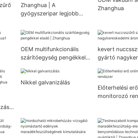
zűrő
Zhanghua | A
Zhanghua
hőcserélőhöz
gyógyszeripar legjobb
szárítóberendezés-
beszállítója
OEM multifunkcionális
kevert nuccssz
szárítóegység pengékkel
gyártó nagyker
n |
eladó | Zhanghua
áron | Zhanghu
Nikkel galvanizálás
Előterhelési erő
monitorozó re
ó
úzás-
hez -