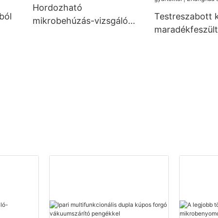
Hordozható
ból
Testreszabott
mikrobehúzás-vizsgáló
maradékfeszül
nyomástartó edények
elemző mikro-
maradékfeszültségének
s
benyomódásos
kimutatására
technológiával,
gyártóktól | Z
szárítógép