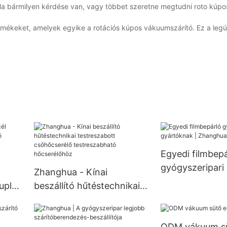
. Ha bármilyen kérdése van, vagy többet szeretne megtudni roto kúpo
ermékeket, amelyek egyike a rotációs kúpos vákuumszárító. Ez a leg
Egyedi filmbepá
gyógyszeripari
Zhanghua - Kínai
| Zhanghua
upla
beszállító hűtéstechnikai
testreszabott
verő
csőhőcserélő
ODM vákuum sü
testreszabható