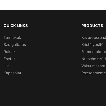
QUICK LINKS
PRODUCTS
Termékek
Keverőberen
Szolgáltatás
Kristályosító
Rólunk
Fermentáló b
Esetek
Nutsche szűr
Hír
Vákuumszárít
Kapcsolat
Rozsdamentes 