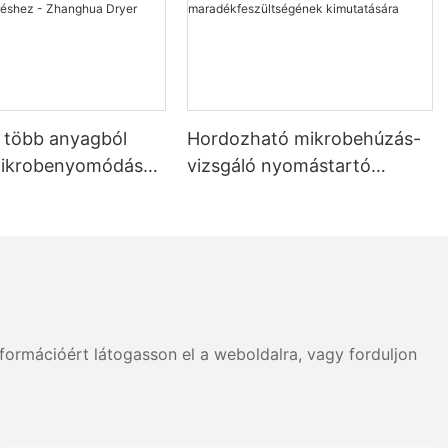
b több anyagból
Hordozható mikrobehúzás-
mikrobenyomódás-
vizsgáló nyomástartó
szilárdság- és
edények
égméréshez -
maradékfeszültségének
 Dryer
kimutatására
formációért látogasson el a weboldalra, vagy forduljon