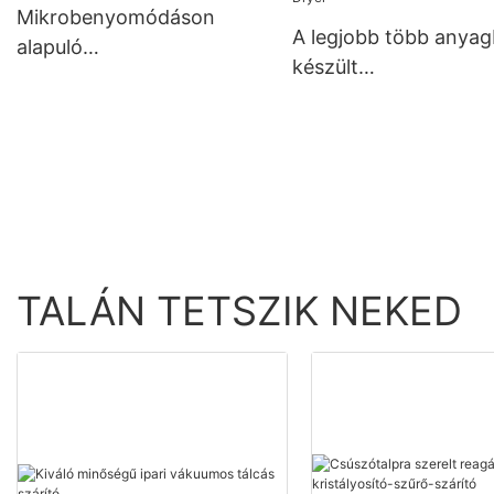
Mikrobenyomódáson
A legjobb több anyag
alapuló
készült
maradékfeszültség- és
mikrobenyomódás-
fáradásbiztonsági elemző
vizsgáló szilárdság- é
feszültségméréshez -
Zhanghua Dryer
TALÁN TETSZIK NEKED