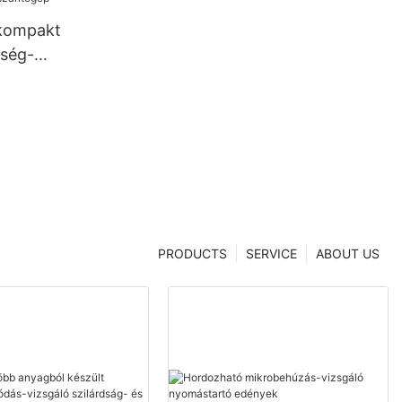
 kompakt
tség-
 kínai
hanghua
PRODUCTS
SERVICE
ABOUT US