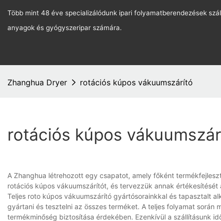
Több mint 48 éve specializálódunk ipari folyamatberendezések szál
anyagok és gyógyszeripar számára.
Zhanghua Dryer
rotációs kúpos vákuumszárító
rotációs kúpos vákuumszár
A Zhanghua létrehozott egy csapatot, amely főként termékfejleszté
rotációs kúpos vákuumszárítót, és tervezzük annak értékesítését 
Teljes roto kúpos vákuumszárító gyártósorainkkal és tapasztalt al
gyártani és tesztelni az összes terméket. A teljes folyamat sorá
termékminőség biztosítása érdekében. Ezenkívül a szállításunk időb