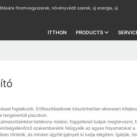
lítására finomvegyszerek, növényvédő szerek, új energia, új
ITTHON
PRODUCTS
SERVIC
ító
ssel foglalkozik. Erőfeszítéseiknek köszönhetően sikeresen kifejles
a tengerentúli piacokon.
kalmazottainkkal hatékony módon, függetlenül tudjuk megtervezni, fe
n minőségellenőrző szakembereink felügyelik az egyes folyamatokat a
en történik, és minden ügyfél igényeit ki tudja elégíteni. Ígérjük, 