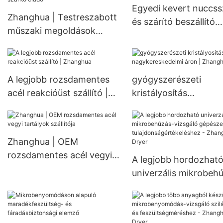
Egyedi kevert nuccss
Nutsche szűrőszárító
vákuumszárító
Zhanghua | Testreszabott
és szárító beszállító
műszaki megoldások
Gyártó | Zhanghua
kevert nuccs szűrő és
szárító eladó
A legjobb rozsdamentes
gyógyszerészeti
acél reakcióüst szállító |
kristályosítás
Zhanghua
nagykereskedelmi áro
Zhanghua1
Zhanghua | OEM
rozsdamentes acél vegyi
A legjobb hordozhat
tartályok szállítója
univerzális mikrobeh
vizsgáló gépészeti
tulajdonságértékelés
Zhanghua Dryer