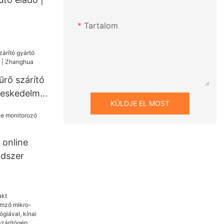
Tartalom
űrő szárító
eskedelmi
KÜLDJE EL MOST
a
 online
ndszer