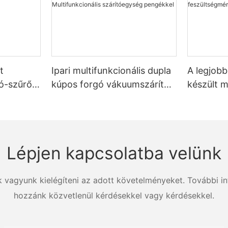
t
Ipari multifunkcionális dupla
A legjob
tó-szűrő-
kúpos forgó vákuumszárító
készült 
szerek
pengékkel Multifunkcionális
vizsgáló 
szárítóegység pengékkel
feszülts
Zhanghua
Lépjen kapcsolatba velünk
k vagyunk kielégíteni az adott követelményeket. További in
hozzánk közvetlenül kérdésekkel vagy kérdésekkel.