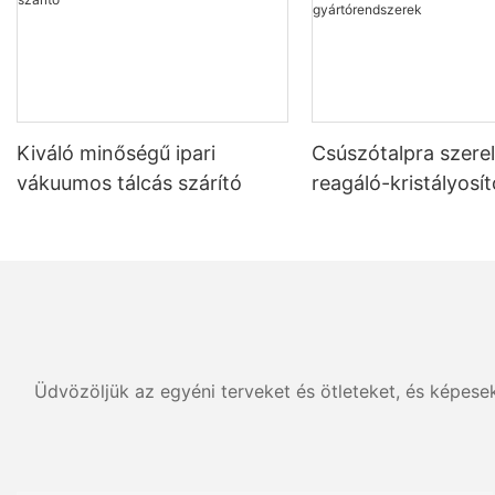
Kiváló minőségű ipari
Csúszótalpra szerel
vákuumos tálcás szárító
reagáló-kristályosí
szárító gyártórend
Üdvözöljük az egyéni terveket és ötleteket, és képese