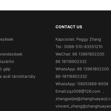
CONTACT US
dezések
Kapcsolat: Peggy Zhang
Tel.: 0086-510-83551210
erendezések
WeChat: 86 13961802200
őszárító
86 18118902332
ó gép
WhatsApp: 86 13961802200
acél tárolótartály
86-18118902332
WhatsApp: 1(805)869-8509
Email:
zqz008@126.com
，
zhangpeijie@zhanghuayaoji.
vincent_zhang@zhanghuayao