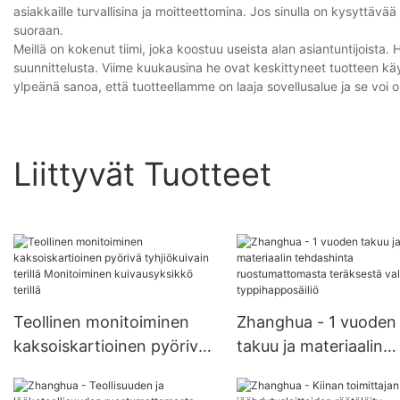
asiakkaille turvallisina ja moitteettomina. Jos sinulla on kysyttävä
suoraan.
Meillä on kokenut tiimi, joka koostuu useista alan asiantuntijoista
suunnittelusta. Viime kuukausina he ovat keskittyneet tuotteen kä
ylpeänä sanoa, että tuotteellamme on laaja sovellusalue ja se voi oll
Liittyvät Tuotteet
Teollinen monitoiminen
Zhanghua - 1 vuoden
kaksoiskartioinen pyörivä
takuu ja materiaalin
tyhjiökuivain terillä
tehdashinta
Monitoiminen
ruostumattomasta