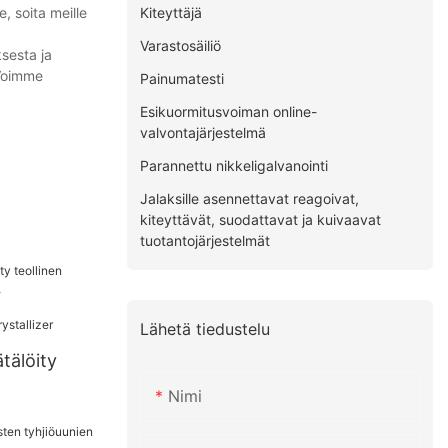
Kiteyttäjä
, soita meille
Varastosäiliö
ksesta ja
 Voimme
Painumatesti
Esikuormitusvoiman online-
valvontajärjestelmä
Parannettu nikkeligalvanointi
Jalaksille asennettavat reagoivat,
kiteyttävät, suodattavat ja kuivaavat
tuotantojärjestelmät
Lähetä tiedustelu
tälöity
Nimi
ssäiliö,
yslaite,