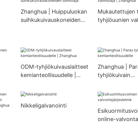
u
ori lääketeollisuudelle W-
tyhjiökiteytysla
Zhanghua | Huippuluokan
Mukautettujen t
muotoinen kiteyttäjä
Crystallizer
suihkukuivauskoneiden
tyhjiöuunien val
toimittaja
Zhanghua
önvai
ODM-tyhjiökuivauslaitteet
Zhanghua | Par
kemianteollisuudelle |
tyhjiökuivain
melle
änä
Zhanghua
kemianteollisuu
Nikkeligalvanointi
Esikuormitusv
online-valvonta