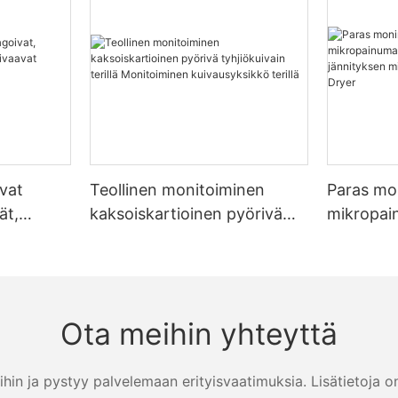
avat
Teollinen monitoiminen
Paras mo
ät,
kaksoiskartioinen pyörivä
mikropai
aavat
tyhjiökuivain terillä
lujuuden 
t
Monitoiminen
mittaami
kuivausyksikkö terillä
Dryer
Ota meihin yhteyttä
ihin ja pystyy palvelemaan erityisvaatimuksia. Lisätietoja o