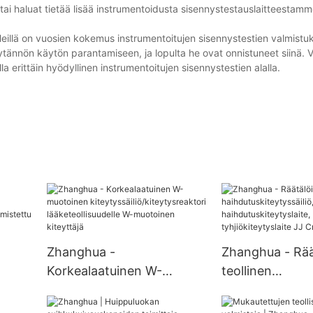
ä tai haluat tietää lisää instrumentoidusta sisennystestauslaitteestamme
. Heillä on vuosien kokemus instrumentoitujen sisennystestien valmistu
ytännön käytön parantamiseen, ja lopulta he ovat onnistuneet siinä.
a erittäin hyödyllinen instrumentoitujen sisennystestien alalla.
Zhanghua -
Zhanghua - Rää
Korkealaatuinen W-
teollinen
muotoinen
haihdutuskiteyty
kiteytyssäiliö/kiteytysreakt
haihdutuskiteyt