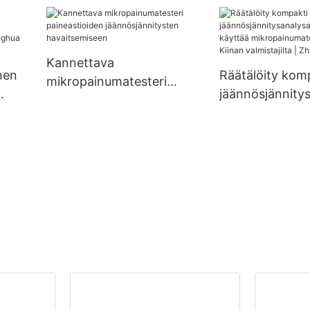
ntiin
Kannettava
nen
Räätälöity kom
mikropainumatesteri
jäännösjännity
paineastioiden
n
ori, joka käyttä
jäännösjännitysten
ghua
mikropainumat
havaitsemiseen
Kiinan valmistaji
Zhanghua Drye