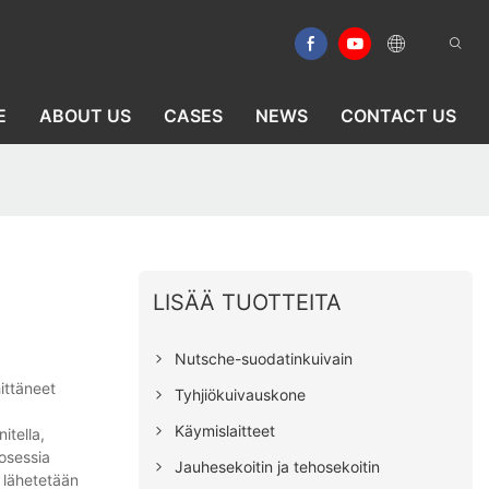
E
ABOUT US
CASES
NEWS
CONTACT US
LISÄÄ TUOTTEITA
Nutsche-suodatinkuivain
ittäneet
Tyhjiökuivauskone
Käymislaitteet
itella,
osessia
Jauhesekoitin ja tehosekoitin
 lähetetään