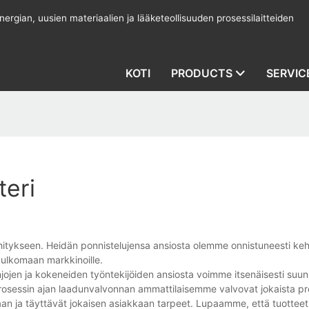
rgian, uusien materiaalien ja lääketeollisuuden prosessilaitteiden
KOTI
PRODUCTS
SERVIC
teri
hitykseen. Heidän ponnistelujensa ansiosta olemme onnistuneesti keh
 ulkomaan markkinoille.
njojen ja kokeneiden työntekijöiden ansiosta voimme itsenäisesti suunn
o prosessin ajan laadunvalvonnan ammattilaisemme valvovat jokaista pr
aan ja täyttävät jokaisen asiakkaan tarpeet. Lupaamme, että tuotteet