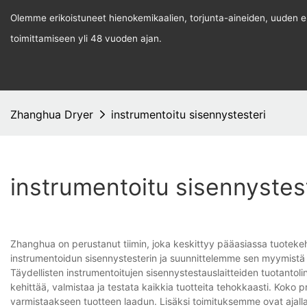
Olemme erikoistuneet hienokemikaalien, torjunta-aineiden, uuden ene
toimittamiseen yli 48 vuoden ajan.
Zhanghua Dryer
instrumentoitu sisennystesteri
instrumentoitu sisennystes
Zhanghua on perustanut tiimin, joka keskittyy pääasiassa tuoteke
instrumentoidun sisennystesterin ja suunnittelemme sen myymistä
Täydellisten instrumentoitujen sisennystestauslaitteiden tuotantoli
kehittää, valmistaa ja testata kaikkia tuotteita tehokkaasti. Kok
varmistaakseen tuotteen laadun. Lisäksi toimituksemme ovat ajall