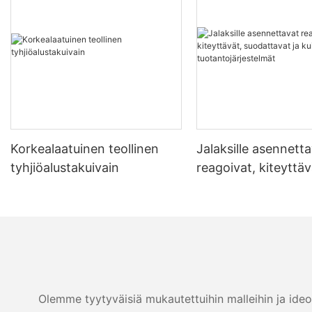
Korkealaatuinen teollinen
Jalaksille asennett
tyhjiöalustakuivain
reagoivat, kiteyttäv
suodattavat ja kuiv
tuotantojärjestelmä
Olemme tyytyväisiä mukautettuihin malleihin ja ideo