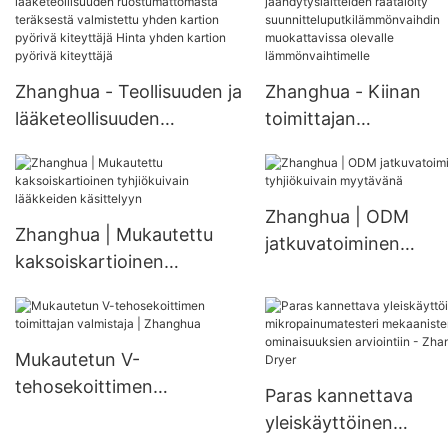
kuivausyksikkö terillä
teräksestä valmistett
typpihapposäiliö
Zhanghua - Teollisuuden ja
Zhanghua - Kiinan
lääketeollisuuden
toimittajan
ruostumattomasta
jäähdytyslaitteiden
teräksestä valmistettu
räätälöity
yhden kartion pyörivä
suunnitteluputkilämm
Zhanghua | ODM
kiteyttäjä Hinta yhden
hdin muokattavissa
Zhanghua | Mukautettu
jatkuvatoiminen
kartion pyörivä kiteyttäjä
olevalle lämmönvaihti
kaksoiskartioinen
tyhjiökuivain myytäv
tyhjiökuivain lääkkeiden
käsittelyyn
Mukautetun V-
tehosekoittimen
Paras kannettava
toimittajan valmistaja |
yleiskäyttöinen
Zhanghua