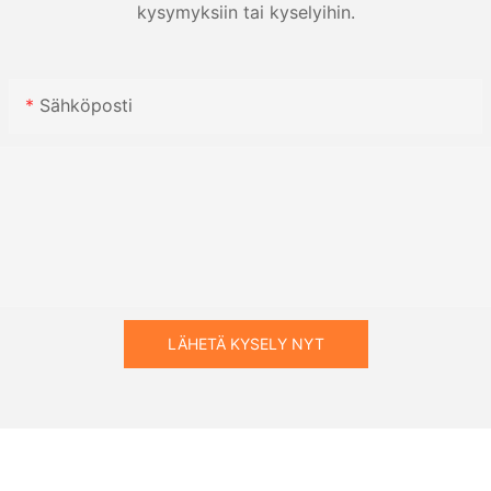
kysymyksiin tai kyselyihin.
Sähköposti
LÄHETÄ KYSELY NYT