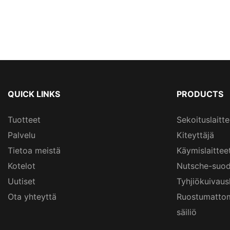
QUICK LINKS
PRODUCTS
Tuotteet
Sekoituslaitte
Palvelu
Kiteyttäjä
Tietoa meistä
Käymislaittee
Kotelot
Nutsche-suod
Uutiset
Tyhjiökuivau
Ota yhteyttä
Ruostumattom
säiliö