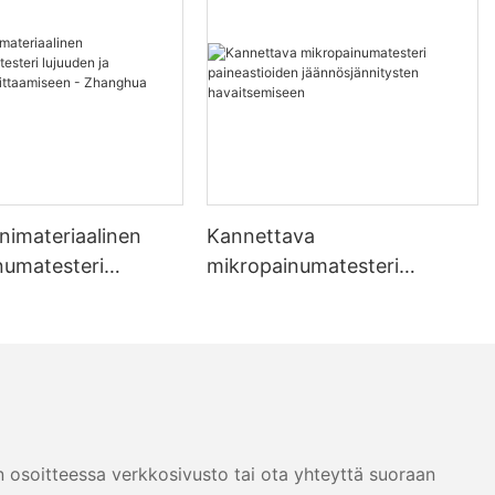
nimateriaalinen
Kannettava
numatesteri
mikropainumatesteri
ja jännityksen
paineastioiden
seen - Zhanghua
jäännösjännitysten
havaitsemiseen
n osoitteessa verkkosivusto tai ota yhteyttä suoraan