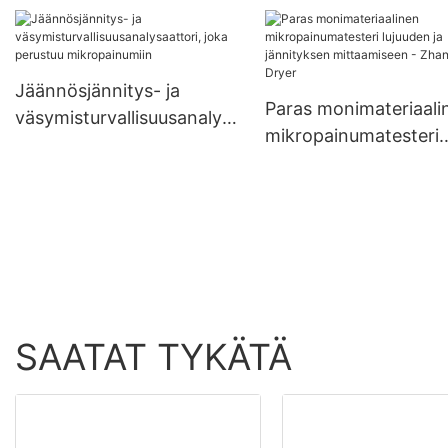
mikropainumatesteri
mekaanisten
ominaisuuksien arvioi
- Zhanghua Dryer
Jäännösjännitys- ja
Paras monimateriaali
väsymisturvallisuusanalysa
mikropainumatesteri
attori, joka perustuu
lujuuden ja jännitykse
mikropainumiin
mittaamiseen - Zhan
Dryer
SAATAT TYKÄTÄ