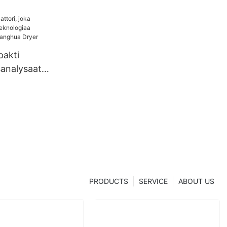
pakti
sanalysaatt
ä
eknologiaa
lta |
r
PRODUCTS
SERVICE
ABOUT US