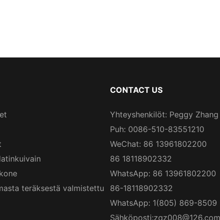
CONTACT US
et
Yhteyshenkilöt: Peggy Zhang
Puh: 0086-510-83551210
t
WeChat: 86 13961802200
atinkuivain
86 18118902332
skone
WhatsApp: 86 13961802200
asta teräksestä valmistettu
86-18118902332
WhatsApp: 1(805) 869-8509
Sähköposti:
zqz008@126.co