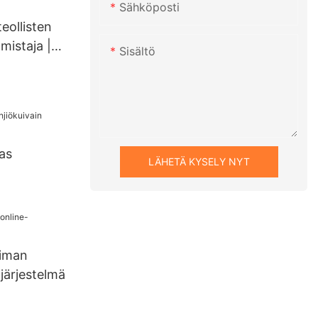
Sähköposti
ite JJ
eollisten
mistaja |
Sisältö
as
LÄHETÄ KYSELY NYT
delle
oiman
järjestelmä