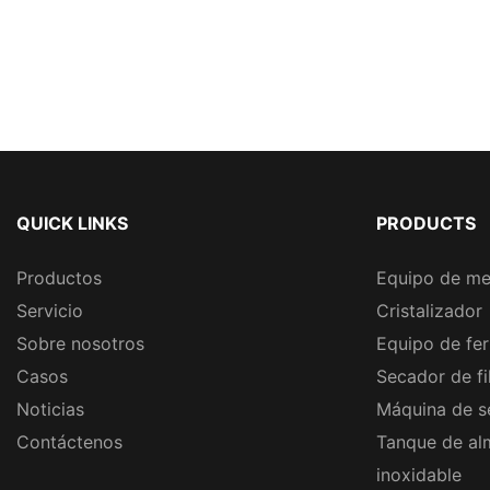
QUICK LINKS
PRODUCTS
Productos
Equipo de me
Servicio
Cristalizador
Sobre nosotros
Equipo de fe
Casos
Secador de fi
Noticias
Máquina de s
Contáctenos
Tanque de al
inoxidable