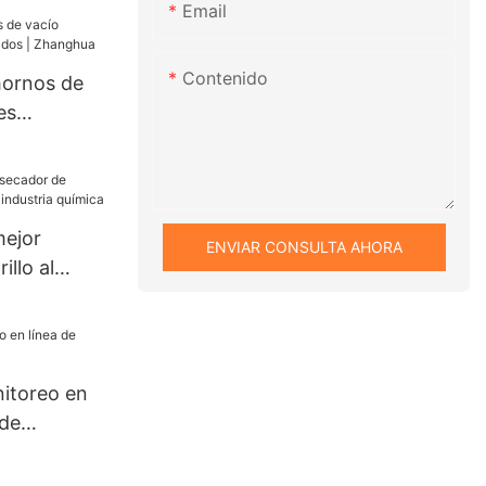
Email
vaporativo,
 vacío,
Contenido
hornos de
es
|
mejor
ENVIAR CONSULTA AHORA
illo al
dustria
itoreo en
 de