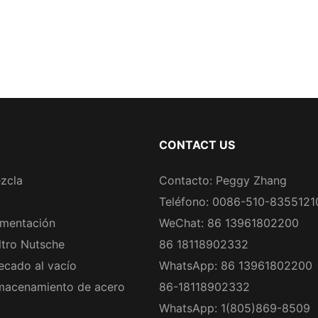
CONTACT US
zcla
Contacto: Peggy Zhang
Teléfono: 0086-510-8355121
rmentación
WeChat: 86 13961802200
ltro Nutsche
86 18118902332
ecado al vacío
WhatsApp: 86 13961802200
macenamiento de acero
86-18118902332
WhatsApp: 1(805)869-8509