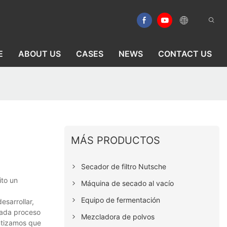
E
ABOUT US
CASES
NEWS
CONTACT US
MÁS PRODUCTOS
Secador de filtro Nutsche
ito un
Máquina de secado al vacío
Equipo de fermentación
sarrollar,
cada proceso
Mezcladora de polvos
antizamos que