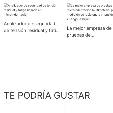
microindentación par
evaluación de propie
mecánicas - Zhangh
Dryer
Analizador de seguridad
La mejor empresa de
de tensión residual y fatiga
pruebas de
basado en
microindentación
microindentación
multimaterial para
medición de resistenc
tensión: Zhanghua Dr
TE PODRÍA GUSTAR