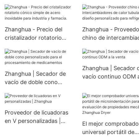
Unidad de secado
con garantía de 1 año
multifuncional con aspas.
precio de fábrica.
Zhanghua - Precio del
Zhanghua - Proveedo
cristalizador rotatorio
chino de intercambia
cónico simple de acero
de calor tubulares de
inoxidable para industria y
diseño personalizado
farmacia.
refrigeración.
Zhanghua | Secador 
Zhanghua | Secador de
vacío continuo ODM a
vacío de doble cono
venta
personalizado para el
procesamiento de
medicamentos
Proveedor de licuadoras
en V personalizadas |
El mejor comprobado
Zhanghua
universal portátil de