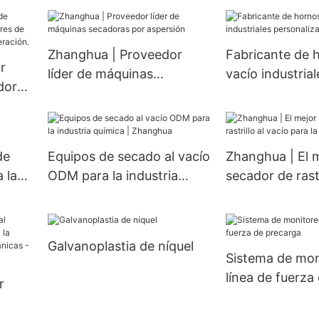
W de alta calidad/Reactor
 y
personalizado,
de cristalización para la
cristalizador e
industria farmacéutica
cristalizador al
Zhanghua | Proveedor
Fabricante de 
Cristalizador en forma de
r
cristalizador JJ
líder de máquinas
vacío industrial
W
dores
secadoras por aspersión
personalizados 
Zhanghua
 para
de
Equipos de secado al vacío
Zhanghua | El 
 la
ODM para la industria
secador de rastr
química | Zhanghua
vacío para la in
química
Galvanoplastia de níquel
Sistema de mon
línea de fuerza
r
precarga