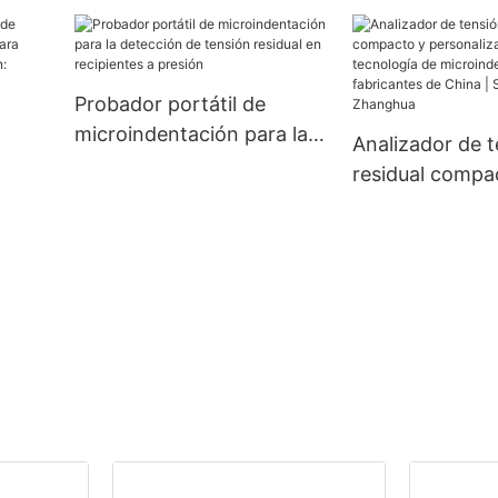
a la
dades
ua
Probador portátil de
microindentación para la
Analizador de 
detección de tensión
residual compa
residual en recipientes a
personalizado 
presión
tecnología de
ia y
microindentaci
yer
fabricantes de 
Secador Zhang