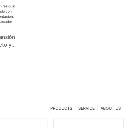
tensión
cto y
con
ón,
China |
hua
PRODUCTS
SERVICE
ABOUT US