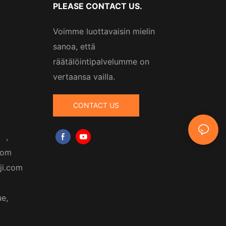
PLEASE CONTACT US.
Voimme luottavaisin mielin
sanoa, että
räätälöintipalvelumme on
vertaansa vailla.
CONTACT US
m
，
com
ji.com
ue,