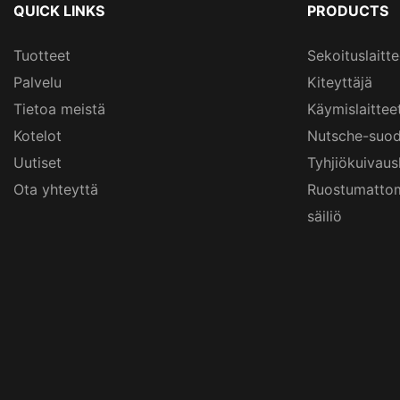
QUICK LINKS
PRODUCTS
Tuotteet
Sekoituslaitte
Palvelu
Kiteyttäjä
Tietoa meistä
Käymislaittee
Kotelot
Nutsche-suod
Uutiset
Tyhjiökuivau
Ota yhteyttä
Ruostumattom
säiliö