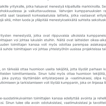
kille yrityksille, jotka haluavat menestyä kilpailluilla markkinoilla.
i tehokkuudessa ja vaikuttavuudessa. Vahvojen kumppanuuksien ra
tä saat tasaisesti korkealaatuisia laitteita, jotka vastaavat erit
ä siitä, miten luoda ja ylläpitää menestyksekkäitä suhteita sekoitusk
ritysten menestystä, jotka ovat riippuvaisia ​​ulkoisista kumppane
tajaan voi johtaa lukuisiin etuihin. Näitä ovat laitteiden oikea-aika
uuden toimittajan kanssa voit myös odottaa parempaa asiakaspalv
vä suhde toimittajaan voi johtaa yhteistyöhön uusissa projekteissa ta
 on tärkeää ottaa huomioon useita tekijöitä, jotta löydät parhaan kump
tteiden toimittamisesta. Sinun tulisi myös ottaa huomioon tekijöitä,
ja, joka pystyy täyttämään erityistarpeesi ja -vaatimuksesi, olipa k
utkimiseen ja tarkistamiseen voit löytää kumppanin, joka on linjassa li
odatinkuivainten toimittajien kanssa edellyttää avointa ja rehell
 Sinun tulee olla avoin odotuksistasi, vaatimuksistasi ja tavoitteist