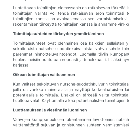
Luotettavan toimittajan olemassaolo on ratkaisevan tärkeää kai
toimittajan valinta voi tehdä ratkaisevan eron toimintas
toimittajien kanssa on avainasemassa sen varmistamiseksi, et
rakentamisen tärkeyttä toimittajien kanssa ja annamme vinkkej
Toimittajasuhteiden tärkeyden ymmärtäminen
Toimittajasuhteet ovat olennainen osa kaikkien sellaisten y
sekoitetuista nutsche-suodatinkuivaimista, vahva suhde toimit
paremmat hinnoitteluvaihtoehdot. Luomalla tiiviin kumppan
huolenaiheisiin puututaan nopeasti ja tehokkaasti. Lisäksi hy
kärjessä.
Oikean toimittajan valitseminen
Kun valitset sekoittuvan nutsche-suodatinkuivurin toimittajaa,
joilla on vankka maine alalla ja näyttöjä korkealaatuisten lai
potentiaalisia toimittajia. Lisäksi on tärkeää valita toimitta
huoltopalvelut. Käyttämällä aikaa potentiaalisten toimittajien t
Luottamuksen ja viestinnän luominen
Vahvojen kumppanuuksien rakentaminen levottomien nutsche-su
välttämätöntä sujuvan ja onnistuneen suhteen varmistamiseksi.