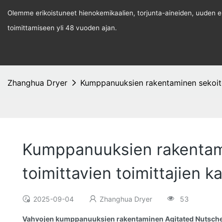
Olemme erikoistuneet hienokemikaalien, torjunta-aineiden, uuden ene
toimittamiseen yli 48 vuoden ajan.
Zhanghua Dryer
Kumppanuuksien rakentaminen sekoitet
Kumppanuuksien rakentami
toimittavien toimittajien k
2025-09-04
Zhanghua Dryer
53
Vahvojen kumppanuuksien rakentaminen Agitated Nutsche 