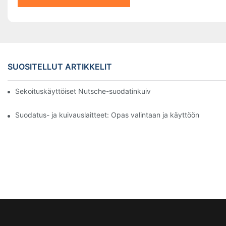
SUOSITELLUT ARTIKKELIT
Sekoituskäyttöiset Nutsche-suodatinkuivaimet vs. muut kuivaus
Suodatus- ja kuivauslaitteet: Opas valintaan ja käyttöön