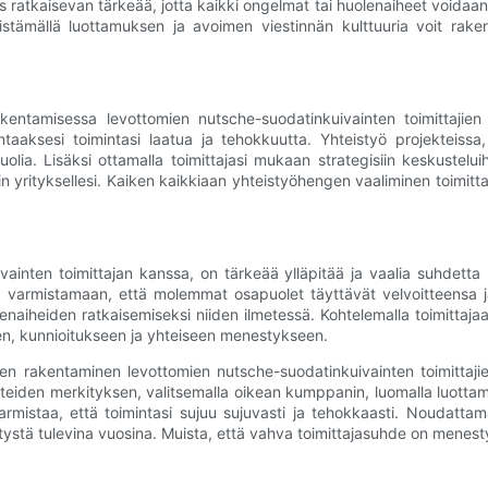
atkaisevan tärkeää, jotta kaikki ongelmat tai huolenaiheet voidaan r
stämällä luottamuksen ja avoimen viestinnän kulttuuria voit rake
tamisessa levottomien nutsche-suodatinkuivainten toimittajien 
taaksesi toimintasi laatua ja tehokkuutta. Yhteistyö projekteissa
uolia. Lisäksi ottamalla toimittajasi mukaan strategisiin keskustel
yrityksellesi. Kaiken kaikkiaan yhteistyöhengen vaaliminen toimitta
ten toimittajan kanssa, on tärkeää ylläpitää ja vaalia suhdetta p
ja varmistamaan, että molemmat osapuolet täyttävät velvoitteensa j
lenaiheiden ratkaisemiseksi niiden ilmetessä. Kohtelemalla toimitta
en, kunnioitukseen ja yhteiseen menestykseen.
rakentaminen levottomien nutsche-suodatinkuivainten toimittajien k
suhteiden merkityksen, valitsemalla oikean kumppanin, luomalla luot
it varmistaa, että toimintasi sujuu sujuvasti ja tehokkaasti. Noudatt
ystä tulevina vuosina. Muista, että vahva toimittajasuhde on menest