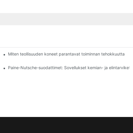
menetelmät: vertailu
Miten teollisuuden koneet parantavat toiminnan tehokkuutta
Paine-Nutsche-suodattimet: Sovellukset kemian- ja elintarvikete