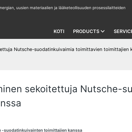
rgian, uusien materiaalien ja lääketeollisuuden prosessilaitteiden
KOTI
PRODUCTS
SERVIC
tuja Nutsche-suodatinkuivaimia toimittavien toimittajien 
nen sekoitettuja Nutsche-su
anssa
-suodatinkuivainten toimittajien kanssa