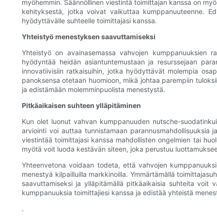
myöhemmin. Säännöllinen viestintä toimittajan kanssa on myös r
kehityksestä, jotka voivat vaikuttaa kumppanuuteenne. Edi
hyödyttävälle suhteelle toimittajasi kanssa.
Yhteistyö menestyksen saavuttamiseksi
Yhteistyö on avainasemassa vahvojen kumppanuuksien raken
hyödyntää heidän asiantuntemustaan ​​ja resurssejaan paran
innovatiivisiin ratkaisuihin, jotka hyödyttävät molempia osap
panoksensa otetaan huomioon, mikä johtaa parempiin tuloksiin 
ja edistämään molemminpuolista menestystä.
Pitkäaikaisen suhteen ylläpitäminen
Kun olet luonut vahvan kumppanuuden nutsche-suodatinkuivain
arviointi voi auttaa tunnistamaan parannusmahdollisuuksia 
viestintää toimittajasi kanssa mahdollisten ongelmien tai huo
myötä voit luoda kestävän siteen, joka perustuu luottamukse
Yhteenvetona voidaan todeta, että vahvojen kumppanuuksien 
menestyä kilpailluilla markkinoilla. Ymmärtämällä toimittaja
saavuttamiseksi ja ylläpitämällä pitkäaikaisia ​​​​suhteita vo
kumppanuuksia toimittajiesi kanssa ja edistää yhteistä menest
.