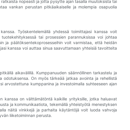
atkaista nopeasti ja jotta pysytte ajan tasalla muutoksista tai
ntaa vankan perustan pitkäaikaiselle ja molempia osapuolia
kanssa. Työskentelemällä yhdessä toimittajasi kanssa voit
, tuotekehityksessä tai prosessien parannuksissa voi johtaa
uihin ja päätöksentekoprosesseihin voit varmistaa, että heidän
jasi kanssa voi auttaa sinua saavuttamaan yhteisiä tavoitteita
itkällä aikavälillä. Kumppanuuden säännöllinen tarkastelu ja
a odotuksensa. On myös tärkeää jatkaa avointa ja rehellistä
jaasi arvostettuna kumppanina ja investoimalla suhteeseen ajan
anssa on välttämätöntä kaikille yrityksille, jotka haluavat
tamusta ja kommunikaatiota, tekemällä yhteistyötä menestyksen
amalla näitä vinkkejä ja parhaita käytäntöjä voit luoda vahvoja
yvän liiketoiminnan perusta.