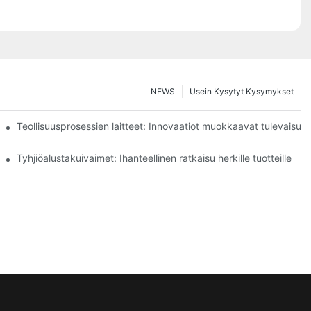
NEWS
Usein Kysytyt Kysymykset
Teollisuusprosessien laitteet: Innovaatiot muokkaavat tulevaisuut
ollisuudessa
Tyhjiöalustakuivaimet: Ihanteellinen ratkaisu herkille tuotteille