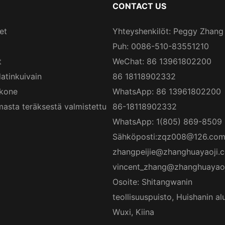
CONTACT US
et
Yhteyshenkilöt: Peggy Zhang
Puh: 0086-510-83551210
t
WeChat: 86 13961802200
atinkuivain
86 18118902332
skone
WhatsApp: 86 13961802200
asta teräksestä valmistettu
86-18118902332
WhatsApp: 1(805) 869-8509
Sähköposti:
zqz008@126.co
zhangpeijie@zhanghuayaoji.
vincent_zhang@zhanghuayao
Osoite: Shitangwanin
teollisuuspuisto, Huishanin al
Wuxi, Kiina