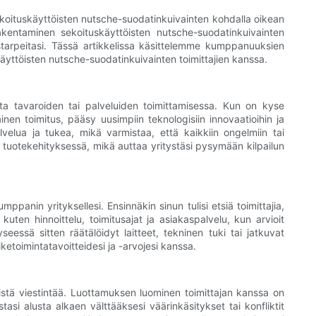
 Sekoituskäyttöisten nutsche-suodatinkuivainten kohdalla oikean
kentaminen sekoituskäyttöisten nutsche-suodatinkuivainten
yistarpeitasi. Tässä artikkelissa käsittelemme kumppanuuksien
äyttöisten nutsche-suodatinkuivainten toimittajien kanssa.
ista tavaroiden tai palveluiden toimittamisessa. Kun on kyse
inen toimitus, pääsy uusimpiin teknologisiin innovaatioihin ja
elua ja tukea, mikä varmistaa, että kaikkiin ongelmiin tai
i tuotekehityksessä, mikä auttaa yritystäsi pysymään kilpailun
panin yrityksellesi. Ensinnäkin sinun tulisi etsiä toimittajia,
 kuten hinnoittelu, toimitusajat ja asiakaspalvelu, kun arvioit
yseessä sitten räätälöidyt laitteet, tekninen tuki tai jatkuvat
iketoimintatavoitteidesi ja -arvojesi kanssa.
istä viestintää. Luottamuksen luominen toimittajan kanssa on
asi alusta alkaen välttääksesi väärinkäsitykset tai konfliktit