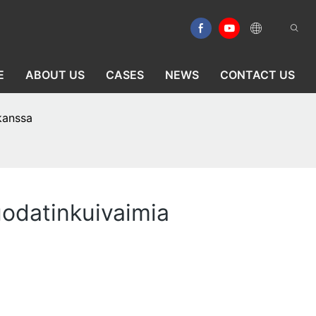
E
ABOUT US
CASES
NEWS
CONTACT US
kanssa
odatinkuivaimia