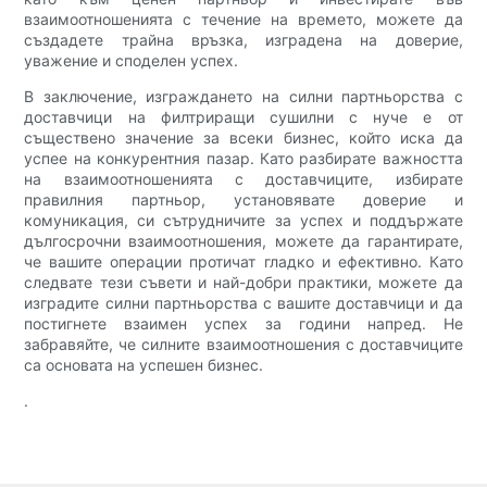
взаимоотношенията с течение на времето, можете да
създадете трайна връзка, изградена на доверие,
уважение и споделен успех.
В заключение, изграждането на силни партньорства с
доставчици на филтриращи сушилни с нуче е от
съществено значение за всеки бизнес, който иска да
успее на конкурентния пазар. Като разбирате важността
на взаимоотношенията с доставчиците, избирате
правилния партньор, установявате доверие и
комуникация, си сътрудничите за успех и поддържате
дългосрочни взаимоотношения, можете да гарантирате,
че вашите операции протичат гладко и ефективно. Като
следвате тези съвети и най-добри практики, можете да
изградите силни партньорства с вашите доставчици и да
постигнете взаимен успех за години напред. Не
забравяйте, че силните взаимоотношения с доставчиците
са основата на успешен бизнес.
.