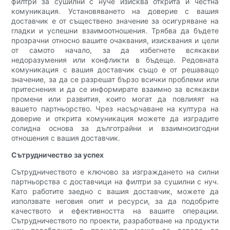
филтри за сушилни с нуче изисква открита и честна
комуникация. Установяването на доверие с вашия
доставчик е от съществено значение за осигуряване на
гладки и успешни взаимоотношения. Трябва да бъдете
прозрачни относно вашите очаквания, изисквания и цели
от самото начало, за да избегнете всякакви
недоразумения или конфликти в бъдеще. Редовната
комуникация с вашия доставчик също е от решаващо
значение, за да се разрешат бързо всички проблеми или
притеснения и да се информирате взаимно за всякакви
промени или развития, които могат да повлияят на
вашето партньорство. Чрез насърчаване на култура на
доверие и открита комуникация можете да изградите
солидна основа за дълготрайни и взаимноизгодни
отношения с вашия доставчик.
Сътрудничество за успех
Сътрудничеството е ключово за изграждането на силни
партньорства с доставчици на филтри за сушилни с нуч.
Като работите заедно с вашия доставчик, можете да
използвате неговия опит и ресурси, за да подобрите
качеството и ефективността на вашите операции.
Сътрудничеството по проекти, разработване на продукти