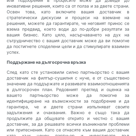
или подобрения в процесите може да доведе до
иновативни решения, които са от полза и за двете страни.
Освен това, като включите вашия доставчик в
стратегически дискусии и процеси на вземане на
решения, можете да гарантирате, че неговият принос се
взема предвид, което води до по-добри резултати за
вашия бизнес. Като цяло, насърчаването на дух на
сътрудничество с вашия доставчик може да ви помогне
да постигнете споделени цели и да стимулирате взаимен
успех.
Поддържане на дългосрочна връзка
След като сте установили силно партньорство с вашия
доставчик на филтър-сушилня с нуче, е от съществено
значение да поддържате и развивате взаимоотношенията
в дългосрочен план. Редовният преглед и оценка на
вашето партньорство може да помогне за
идентифициране на възможности за подобрение и да
гарантира, че и двете страни изпълняват своите
задължения и очаквания. Важно е също така да
продължите да общувате открито и честно с вашия
доставчик, за да решавате всички възникнали проблеми
или притеснения. Като се отнасяте към вашия доставчик
като към ценен партньор и инвестирате във