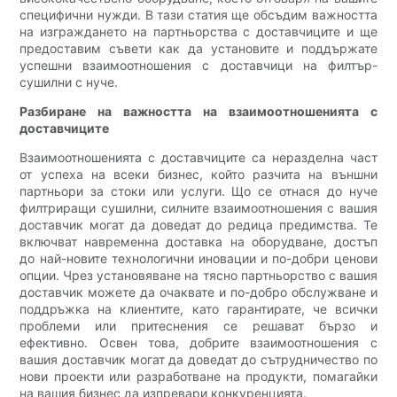
специфични нужди. В тази статия ще обсъдим важността
на изграждането на партньорства с доставчиците и ще
предоставим съвети как да установите и поддържате
успешни взаимоотношения с доставчици на филтър-
сушилни с нуче.
Разбиране на важността на взаимоотношенията с
доставчиците
Взаимоотношенията с доставчиците са неразделна част
от успеха на всеки бизнес, който разчита на външни
партньори за стоки или услуги. Що се отнася до нуче
филтриращи сушилни, силните взаимоотношения с вашия
доставчик могат да доведат до редица предимства. Те
включват навременна доставка на оборудване, достъп
до най-новите технологични иновации и по-добри ценови
опции. Чрез установяване на тясно партньорство с вашия
доставчик можете да очаквате и по-добро обслужване и
поддръжка на клиентите, като гарантирате, че всички
проблеми или притеснения се решават бързо и
ефективно. Освен това, добрите взаимоотношения с
вашия доставчик могат да доведат до сътрудничество по
нови проекти или разработване на продукти, помагайки
на вашия бизнес да изпревари конкуренцията.