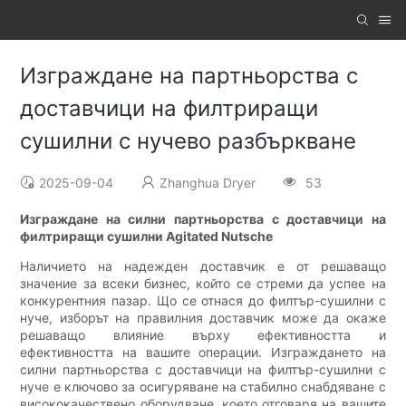
Изграждане на партньорства с
доставчици на филтриращи
сушилни с нучево разбъркване
2025-09-04
Zhanghua Dryer
53
Изграждане на силни партньорства с доставчици на
филтриращи сушилни Agitated Nutsche
Наличието на надежден доставчик е от решаващо
значение за всеки бизнес, който се стреми да успее на
конкурентния пазар. Що се отнася до филтър-сушилни с
нуче, изборът на правилния доставчик може да окаже
решаващо влияние върху ефективността и
ефективността на вашите операции. Изграждането на
силни партньорства с доставчици на филтър-сушилни с
нуче е ключово за осигуряване на стабилно снабдяване с
висококачествено оборудване, което отговаря на вашите