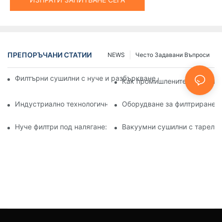
ПРЕПОРЪЧАНИ СТАТИИ
NEWS
Често Задавани Въпроси
Филтърни сушилни с нуче и разбъркване спрямо други мет
Как промишлените машини за
Индустриално технологично оборудване: Иновации, офор
Оборудване за филтриране и
Нуче филтри под налягане: Приложения в химическата и х
Вакуумни сушилни с тарелки