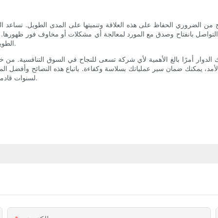
 من الضروري الحفاظ على هذه العلاقة وتنميتها على المدى الطويل. تساعد ا
 في التواصل بانفتاح وصدق مع المورد لمعالجة أي مشكلات أو مخاوف فور ظهورها.
الطويل، يمكنك بناء رابطة متينة قائمة على الثقة والاحترام والنجاح المشترك.
 الدوار أمرًا بالغ الأهمية لأي شركة تسعى للنجاح في السوق التنافسية. من خل
الأمد، يمكنك ضمان سير عملياتك بسلاسة وكفاءة. باتباع هذه النصائح وأفضل ال
لسنوات قادمة. تذكر دائمًا أن علاقة الموردين المتينة هي أساس نجاح أي عمل تجاري.