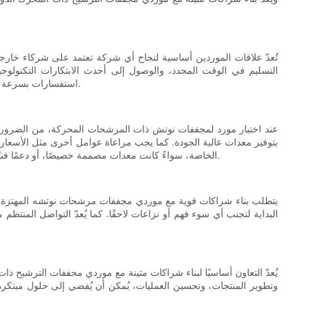
تُعدّ علاقات الموردين أساسية لنجاح أي شركة تعتمد على شركاء خارجيين 
التسليم في الوقت المحدد، والوصول إلى أحدث الابتكارات التكنولوج
استفسارات بسرعة وفعالية. إضافةً إلى ذلك، تُتيح العلاقة الجيدة مع المورد التعاون في مشاريع جديدة أو تطوير المنتجات، ما يُساعد شركتك على البقاء في طليعة المنافسة.
عند اختيار مورد لمجففات نوتش ذات المرشحات المحركة، من الضروري
بتوفير معدات عالية الجودة. كما يجب مراعاة عوامل أخرى مثل الأسعار، و
الخاصة، سواءً كانت معدات مصممة خصيصًا، أو دعمًا فنيًا، أو خدمات صيانة دورية. من خلال تخصيص الوقت الكافي للبحث والتحقق من الموردين المحتملين، يمكنك إيجاد شريك يتوافق مع أهداف وقيم عملك.
يتطلب بناء شراكات قوية مع موردي مجففات مرشحات نوتشه المهتزة تواصلً
البداية لتجنب أي سوء فهم أو نزاعات لاحقًا. كما يُعدّ التواصل المنت
يُعدّ التعاون أساسيًا لبناء شراكات متينة مع موردي مجففات الترشيح ذ
وتطوير المنتجات، وتحسين العمليات، يُمكن أن يُفضي إلى حلول مبتكرة 