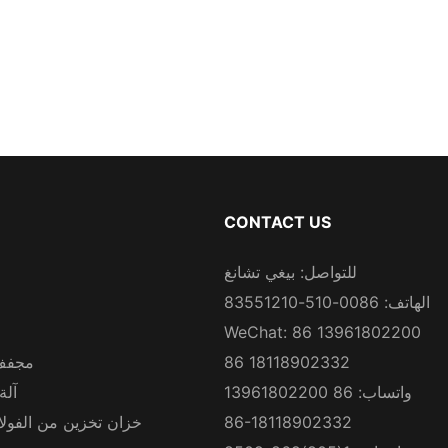
CONTACT US
للتواصل: بيغي تشانغ
الهاتف: 0086-510-83551210
WeChat: 86 13961802200
86 18118902332
مجفف
واتساب: 86 13961802200
آلة
86-18118902332
خزان تخزين من الفولاذ