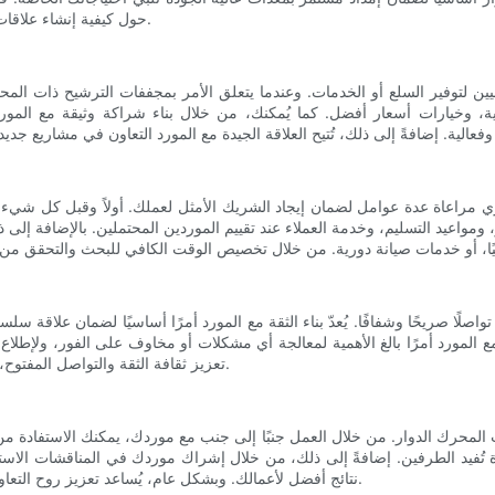
حول كيفية إنشاء علاقات ناجحة والحفاظ عليها مع موردي مجففات الترشيح ذات المحرك الدوار.
لتوفير السلع أو الخدمات. وعندما يتعلق الأمر بمجففات الترشيح ذات المحرك الد
ية، وخيارات أسعار أفضل. كما يُمكنك، من خلال بناء شراكة وثيقة مع الم
 مراعاة عدة عوامل لضمان إيجاد الشريك الأمثل لعملك. أولاً وقبل كل شي
مواعيد التسليم، وخدمة العملاء عند تقييم الموردين المحتملين. بالإضافة إلى ذل
ا صريحًا وشفافًا. يُعدّ بناء الثقة مع المورد أمرًا أساسيًا لضمان علاقة س
ظم مع المورد أمرًا بالغ الأهمية لمعالجة أي مشكلات أو مخاوف على الفور، ولإط
تعزيز ثقافة الثقة والتواصل المفتوح، يمكنك بناء أساس متين لعلاقة طويلة الأمد ومثمرة للطرفين مع المورد.
ات المحرك الدوار. من خلال العمل جنبًا إلى جنب مع موردك، يمكنك الاستفادة م
تُفيد الطرفين. إضافةً إلى ذلك، من خلال إشراك موردك في المناقشات الاسترات
نتائج أفضل لأعمالك. وبشكل عام، يُساعد تعزيز روح التعاون مع موردك على تحقيق الأهداف المشتركة ودفع عجلة النجاح المتبادل.