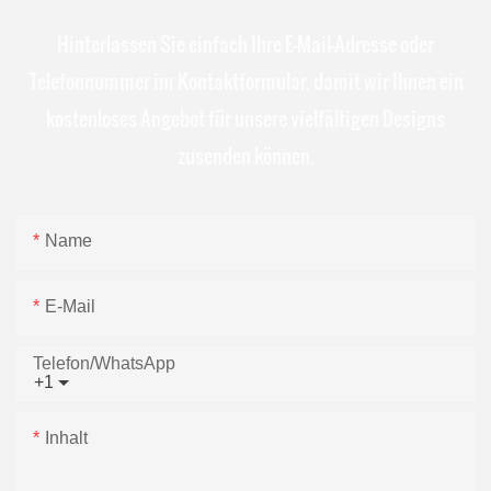
Hinterlassen Sie einfach Ihre E-Mail-Adresse oder
Telefonnummer im Kontaktformular, damit wir Ihnen ein
kostenloses Angebot für unsere vielfältigen Designs
zusenden können.
Name
E-Mail
Telefon/WhatsApp
+1
Inhalt