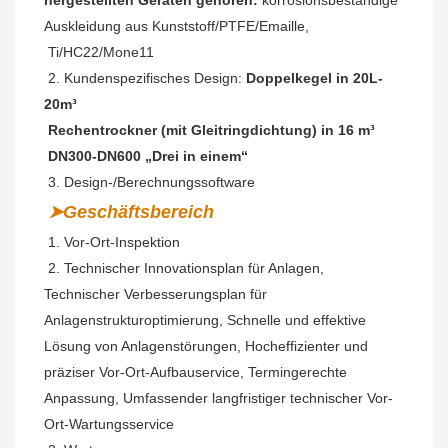
hergestellten Geräten gehören:
 korrosionsbeständige 
Auskleidung aus Kunststoff/PTFE/Emaille,
Ti/HC22/Mone11
 2. Kundenspezifisches Design: 
Doppelkegel in 20L-
20m³
 Rechentrockner (mit Gleitringdichtung) in 16 m³
 DN300-DN600 „Drei in einem“
 3. Design-/Berechnungssoftware
➤Geschäftsbereich
 1. Vor-Ort-Inspektion
2. 
Technischer Innovationsplan für Anlagen, 
Technischer Verbesserungsplan für 
Anlagenstrukturoptimierung, Schnelle und effektive 
Lösung von Anlagenstörungen, Hocheffizienter und 
präziser Vor-Ort-Aufbauservice, Termingerechte 
Anpassung, Umfassender langfristiger technischer Vor-
Ort-Wartungsservice