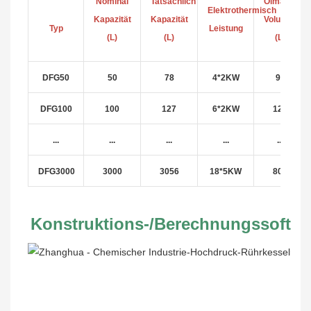
Nominal
Tatsächlich
Ölmantel
Elektrothermisch
Kapazität
Kapazität
Volumen
Typ
Leistung
(L)
(L)
(L)
DFG50
50
78
4*2KW
96
DFG100
100
127
6*2KW
127
...
...
...
...
...
DFG3000
3000
3056
18*5KW
800
Konstruktions-/Berechnungssoftwa